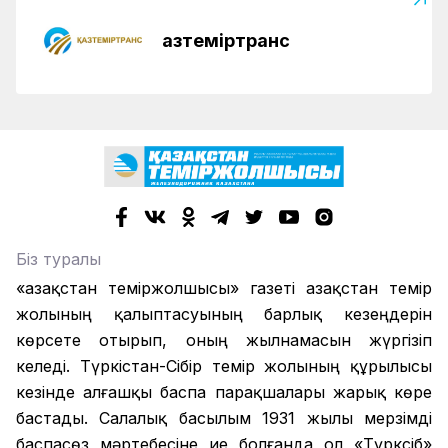
Қазтеміртранс
Біз туралы
«Қазақстан теміржолшысы» газеті Қазақстан темір
жолының қалыптасуының барлық кезеңдерін
көрсете отырып, оның жылнамасын жүргізіп
келеді. Түркістан-Сібір темір жолының құрылысы
кезінде алғашқы баспа парақшалары жарық көре
бастады. Салалық басылым 1931 жылы мерзімді
баспасөз мәртебесіне ие болғанда ол «Түрксіб»