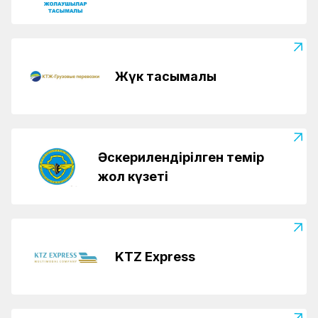
Жүк тасымалы
Әскерилендірілген темір
жол күзеті
KTZ Express