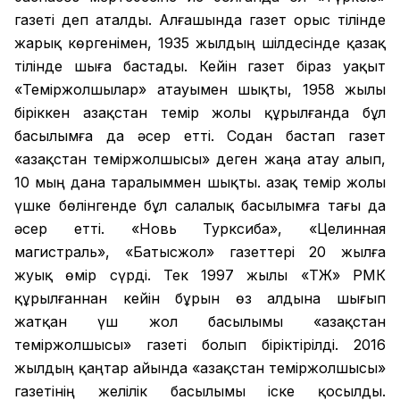
газеті деп аталды. Алғашында газет орыс тілінде
жарық көргенімен, 1935 жылдың шілдесінде қазақ
тілінде шыға бастады. Кейін газет біраз уақыт
«Теміржолшылар» атауымен шықты, 1958 жылы
біріккен Қазақстан темір жолы құрылғанда бұл
басылымға да әсер етті. Содан бастап газет
«Қазақстан теміржолшысы» деген жаңа атау алып,
10 мың дана таралыммен шықты. Қазақ темір жолы
үшке бөлінгенде бұл салалық басылымға тағы да
әсер етті. «Новь Турксиба», «Целинная
магистраль», «Батысжол» газеттері 20 жылға
жуық өмір сүрді. Тек 1997 жылы «ҚТЖ» РМК
құрылғаннан кейін бұрын өз алдына шығып
жатқан үш жол басылымы «Қазақстан
теміржолшысы» газеті болып біріктірілді. 2016
жылдың қаңтар айында «Қазақстан теміржолшысы»
газетінің желілік басылымы іске қосылды.