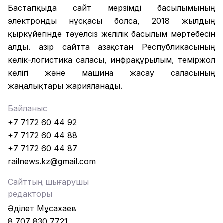
Бастапқыда сайт мерзімді басылымының
электронды нұсқасы болса, 2018 жылдың
қыркүйегінде тәуелсіз желілік басылым мәртебесін
алды. Қазір сайтта Қазақстан Республикасының
көлік-логистика саласы, инфрақұрылым, теміржол
көлігі және машина жасау саласының
жаңалықтары жарияланады.
Байланыс
+7 7172 60 44 92
+7 7172 60 44 88
+7 7172 60 44 87
railnews.kz@gmail.com
Сайттың шығарушы
редакторы
Әділет Мұсахаев
8 707 830 7721