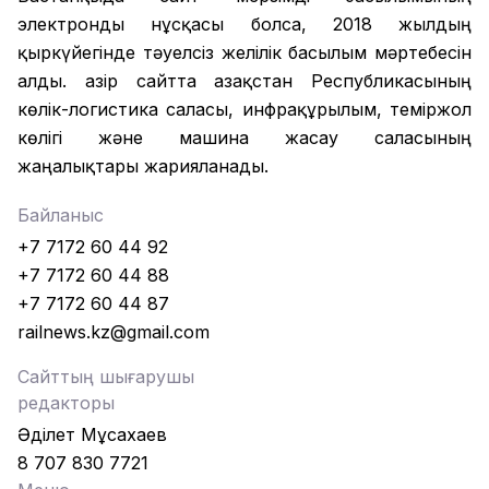
электронды нұсқасы болса, 2018 жылдың
қыркүйегінде тәуелсіз желілік басылым мәртебесін
алды. Қазір сайтта Қазақстан Республикасының
көлік-логистика саласы, инфрақұрылым, теміржол
көлігі және машина жасау саласының
жаңалықтары жарияланады.
Байланыс
+7 7172 60 44 92
+7 7172 60 44 88
+7 7172 60 44 87
railnews.kz@gmail.com
Сайттың шығарушы
редакторы
Әділет Мұсахаев
8 707 830 7721