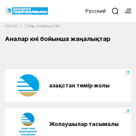
Русский
Негізгі
/
Соңғы жаңалықтар
15.05.2026
Қауіпті сейілткен теміржолшының анасы
Аналар күні бойынша жаңалықтар
алғысқа бөленді
Қазақстан темір жолы
Жолаушылар тасымалы