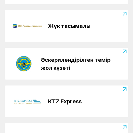
Жүк тасымалы
Әскерилендірілген темір
жол күзеті
KTZ Express