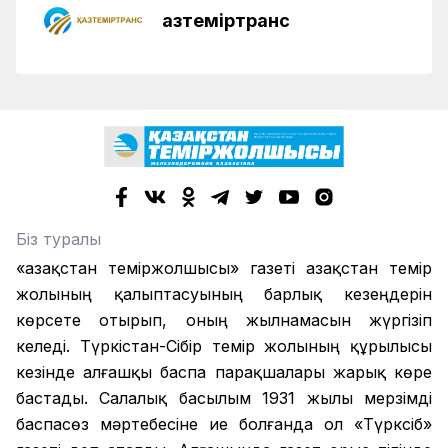
Қазтеміртранс
Біз туралы
«Қазақстан теміржолшысы» газеті Қазақстан темір
жолының қалыптасуының барлық кезеңдерін
көрсете отырып, оның жылнамасын жүргізіп
келеді. Түркістан-Сібір темір жолының құрылысы
кезінде алғашқы баспа парақшалары жарық көре
бастады. Салалық басылым 1931 жылы мерзімді
баспасөз мәртебесіне ие болғанда ол «Түрксіб»