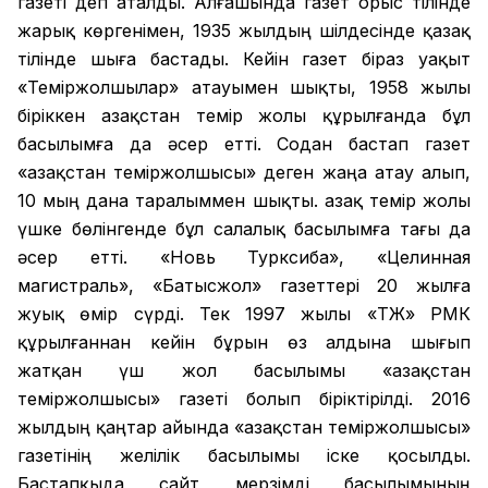
газеті деп аталды. Алғашында газет орыс тілінде
жарық көргенімен, 1935 жылдың шілдесінде қазақ
тілінде шыға бастады. Кейін газет біраз уақыт
«Теміржолшылар» атауымен шықты, 1958 жылы
біріккен Қазақстан темір жолы құрылғанда бұл
басылымға да әсер етті. Содан бастап газет
«Қазақстан теміржолшысы» деген жаңа атау алып,
10 мың дана таралыммен шықты. Қазақ темір жолы
үшке бөлінгенде бұл салалық басылымға тағы да
әсер етті. «Новь Турксиба», «Целинная
магистраль», «Батысжол» газеттері 20 жылға
жуық өмір сүрді. Тек 1997 жылы «ҚТЖ» РМК
құрылғаннан кейін бұрын өз алдына шығып
жатқан үш жол басылымы «Қазақстан
теміржолшысы» газеті болып біріктірілді. 2016
жылдың қаңтар айында «Қазақстан теміржолшысы»
газетінің желілік басылымы іске қосылды.
Бастапқыда сайт мерзімді басылымының