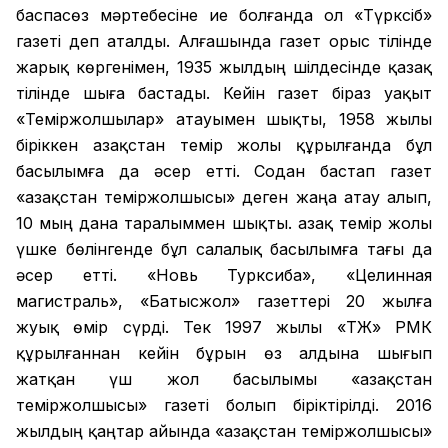
баспасөз мәртебесіне ие болғанда ол «Түрксіб»
газеті деп аталды. Алғашында газет орыс тілінде
жарық көргенімен, 1935 жылдың шілдесінде қазақ
тілінде шыға бастады. Кейін газет біраз уақыт
«Теміржолшылар» атауымен шықты, 1958 жылы
біріккен Қазақстан темір жолы құрылғанда бұл
басылымға да әсер етті. Содан бастап газет
«Қазақстан теміржолшысы» деген жаңа атау алып,
10 мың дана таралыммен шықты. Қазақ темір жолы
үшке бөлінгенде бұл салалық басылымға тағы да
әсер етті. «Новь Турксиба», «Целинная
магистраль», «Батысжол» газеттері 20 жылға
жуық өмір сүрді. Тек 1997 жылы «ҚТЖ» РМК
құрылғаннан кейін бұрын өз алдына шығып
жатқан үш жол басылымы «Қазақстан
теміржолшысы» газеті болып біріктірілді. 2016
жылдың қаңтар айында «Қазақстан теміржолшысы»