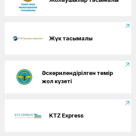
Жүк тасымалы
Әскерилендірілген темір
жол күзеті
KTZ Express