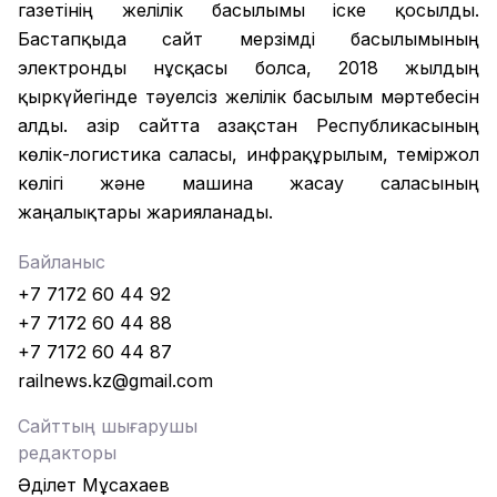
газетінің желілік басылымы іске қосылды.
Бастапқыда сайт мерзімді басылымының
электронды нұсқасы болса, 2018 жылдың
қыркүйегінде тәуелсіз желілік басылым мәртебесін
алды. Қазір сайтта Қазақстан Республикасының
көлік-логистика саласы, инфрақұрылым, теміржол
көлігі және машина жасау саласының
жаңалықтары жарияланады.
Байланыс
+7 7172 60 44 92
+7 7172 60 44 88
+7 7172 60 44 87
railnews.kz@gmail.com
Сайттың шығарушы
редакторы
Әділет Мұсахаев