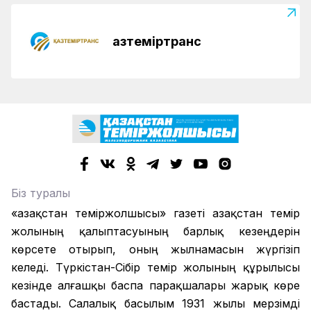
Қазтеміртранс
Біз туралы
«Қазақстан теміржолшысы» газеті Қазақстан темір
жолының қалыптасуының барлық кезеңдерін
көрсете отырып, оның жылнамасын жүргізіп
келеді. Түркістан-Сібір темір жолының құрылысы
кезінде алғашқы баспа парақшалары жарық көре
бастады. Салалық басылым 1931 жылы мерзімді