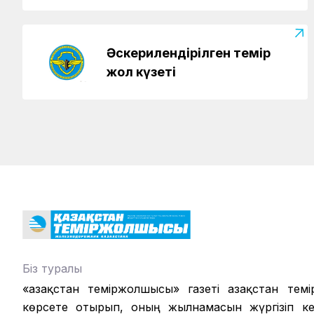
Әскерилендірілген темір
жол күзеті
Біз туралы
«Қазақстан теміржолшысы» газеті Қазақстан те
көрсете отырып, оның жылнамасын жүргізіп кел