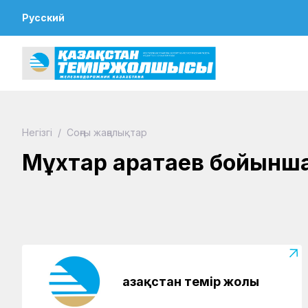
Русский
Негізгі
/
Соңғы жаңалықтар
05.05.2025
Мұхтар Қаратаев бойынш
Әкелер жүрген ізбенен...
Қазақстан темір жолы