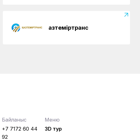
Қазтеміртранс
Байланыс
Меню
+7 7172 60 44
3D тур
92