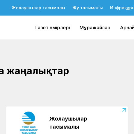
Жолаушылар тасымалы
Жүк тасымалы
Инфрақұр
Газет нөмірлері
Мұражайлар
Арна
ша жаңалықтар
Жолаушылар
тасымалы