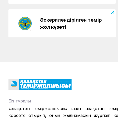
Әскерилендірілген темір
жол күзеті
Біз туралы
«Қазақстан теміржолшысы» газеті Қазақстан те
көрсете отырып, оның жылнамасын жүргізіп кел