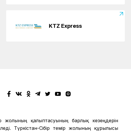
KTZ Express
мір жолының қалыптасуының барлық кезеңдерін
еді. Түркістан-Сібір темір жолының құрылысы