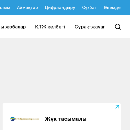
ылым
Аймақтар
Цифрландыру
Сұхбат
Әлемде
йы жобалар
ҚТЖ келбеті
Сұрақ-жауап
Жүк тасымалы