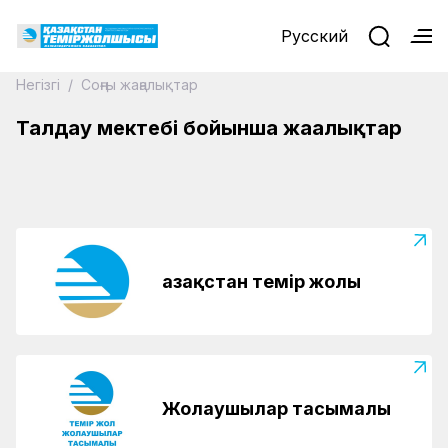
Русский
Негізгі
/
Соңғы жаңалықтар
05.05.2026
«Талдау мектебі» қатысушыларымен
Талдау мектебі бойынша жаңалықтар
кездесті
Қазақстан темір жолы
Жолаушылар тасымалы