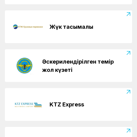
Жүк тасымалы
Әскерилендірілген темір
жол күзеті
KTZ Express