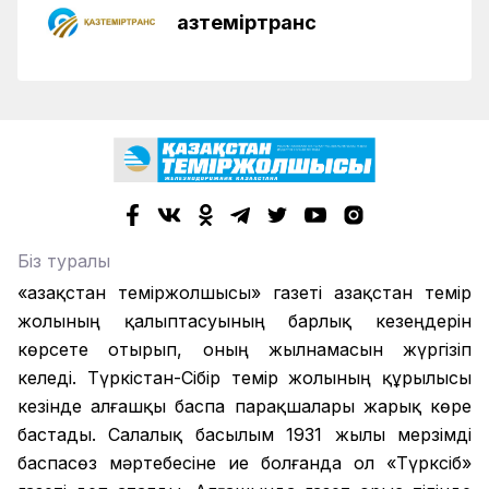
Қазтеміртранс
Біз туралы
«Қазақстан теміржолшысы» газеті Қазақстан темір
жолының қалыптасуының барлық кезеңдерін
көрсете отырып, оның жылнамасын жүргізіп
келеді. Түркістан-Сібір темір жолының құрылысы
кезінде алғашқы баспа парақшалары жарық көре
бастады. Салалық басылым 1931 жылы мерзімді
баспасөз мәртебесіне ие болғанда ол «Түрксіб»