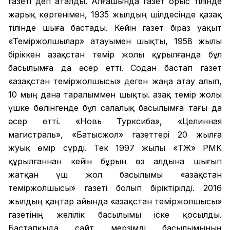
газеті деп аталды. Алғашында газет орыс тілінде
жарық көргенімен, 1935 жылдың шілдесінде қазақ
тілінде шыға бастады. Кейін газет біраз уақыт
«Теміржолшылар» атауымен шықты, 1958 жылы
біріккен Қазақстан темір жолы құрылғанда бұл
басылымға да әсер етті. Содан бастап газет
«Қазақстан теміржолшысы» деген жаңа атау алып,
10 мың дана таралыммен шықты. Қазақ темір жолы
үшке бөлінгенде бұл салалық басылымға тағы да
әсер етті. «Новь Турксиба», «Целинная
магистраль», «Батысжол» газеттері 20 жылға
жуық өмір сүрді. Тек 1997 жылы «ҚТЖ» РМК
құрылғаннан кейін бұрын өз алдына шығып
жатқан үш жол басылымы «Қазақстан
теміржолшысы» газеті болып біріктірілді. 2016
жылдың қаңтар айында «Қазақстан теміржолшысы»
газетінің желілік басылымы іске қосылды.
Бастапқыда сайт мерзімді басылымының