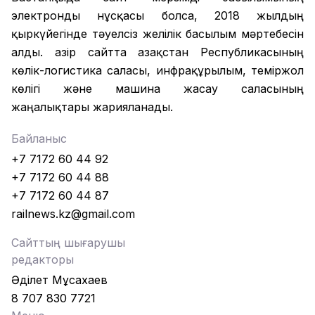
электронды нұсқасы болса, 2018 жылдың
қыркүйегінде тәуелсіз желілік басылым мәртебесін
алды. Қазір сайтта Қазақстан Республикасының
көлік-логистика саласы, инфрақұрылым, теміржол
көлігі және машина жасау саласының
жаңалықтары жарияланады.
Байланыс
+7 7172 60 44 92
+7 7172 60 44 88
+7 7172 60 44 87
railnews.kz@gmail.com
Сайттың шығарушы
редакторы
Әділет Мұсахаев
8 707 830 7721