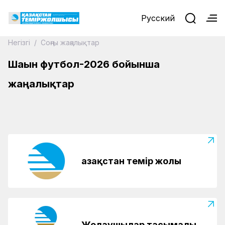
Русский
Негізгі
/
Соңғы жаңалықтар
Шағын футбол-2026 бойынша
13.05.2026
Маңғыстауда теміржолшылар арасында
жаңалықтар
аймақтық турнир өтті
Қазақстан темір жолы
Жолаушылар тасымалы