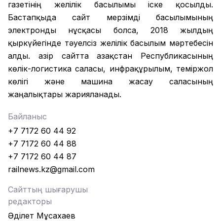
газетінің желілік басылымы іске қосылды.
Бастапқыда сайт мерзімді басылымының
электронды нұсқасы болса, 2018 жылдың
қыркүйегінде тәуелсіз желілік басылым мәртебесін
алды. Қазір сайтта Қазақстан Республикасының
көлік-логистика саласы, инфрақұрылым, теміржол
көлігі және машина жасау саласының
жаңалықтары жарияланады.
Байланыс
+7 7172 60 44 92
+7 7172 60 44 88
+7 7172 60 44 87
railnews.kz@gmail.com
Сайттың шығарушы
редакторы
Әділет Мұсахаев