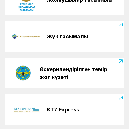
Жүк тасымалы
Әскерилендірілген темір
жол күзеті
KTZ Express