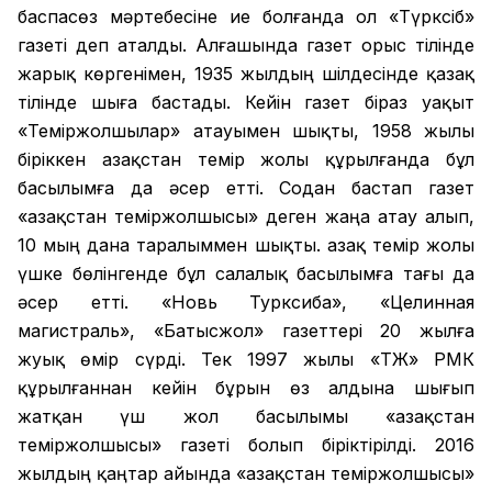
баспасөз мәртебесіне ие болғанда ол «Түрксіб»
газеті деп аталды. Алғашында газет орыс тілінде
жарық көргенімен, 1935 жылдың шілдесінде қазақ
тілінде шыға бастады. Кейін газет біраз уақыт
«Теміржолшылар» атауымен шықты, 1958 жылы
біріккен Қазақстан темір жолы құрылғанда бұл
басылымға да әсер етті. Содан бастап газет
«Қазақстан теміржолшысы» деген жаңа атау алып,
10 мың дана таралыммен шықты. Қазақ темір жолы
үшке бөлінгенде бұл салалық басылымға тағы да
әсер етті. «Новь Турксиба», «Целинная
магистраль», «Батысжол» газеттері 20 жылға
жуық өмір сүрді. Тек 1997 жылы «ҚТЖ» РМК
құрылғаннан кейін бұрын өз алдына шығып
жатқан үш жол басылымы «Қазақстан
теміржолшысы» газеті болып біріктірілді. 2016
жылдың қаңтар айында «Қазақстан теміржолшысы»