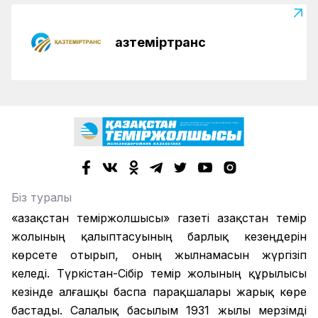
Қазтеміртранс
Біз туралы
«Қазақстан теміржолшысы» газеті Қазақстан темір
жолының қалыптасуының барлық кезеңдерін
көрсете отырып, оның жылнамасын жүргізіп
келеді. Түркістан-Сібір темір жолының құрылысы
кезінде алғашқы баспа парақшалары жарық көре
бастады. Салалық басылым 1931 жылы мерзімді