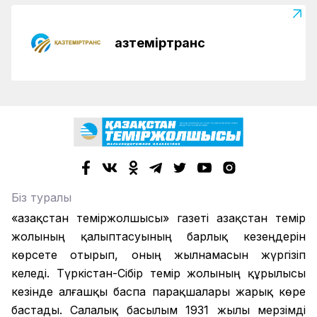
Қазтеміртранс
Біз туралы
«Қазақстан теміржолшысы» газеті Қазақстан темір
жолының қалыптасуының барлық кезеңдерін
көрсете отырып, оның жылнамасын жүргізіп
келеді. Түркістан-Сібір темір жолының құрылысы
кезінде алғашқы баспа парақшалары жарық көре
бастады. Салалық басылым 1931 жылы мерзімді