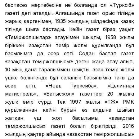
баспасөз мәртебесіне ие болғанда ол «Түрксіб»
газеті деп аталды. Алғашында газет орыс тілінде
жарық көргенімен, 1935 жылдың шілдесінде қазақ
тілінде шыға бастады. Кейін газет біраз уақыт
«Теміржолшылар» атауымен шықты, 1958 жылы
біріккен Қазақстан темір жолы құрылғанда бұл
басылымға да әсер етті. Содан бастап газет
«Қазақстан теміржолшысы» деген жаңа атау алып,
10 мың дана таралыммен шықты. Қазақ темір жолы
үшке бөлінгенде бұл салалық басылымға тағы да
әсер етті. «Новь Турксиба», «Целинная
магистраль», «Батысжол» газеттері 20 жылға
жуық өмір сүрді. Тек 1997 жылы «ҚТЖ» РМК
құрылғаннан кейін бұрын өз алдына шығып
жатқан үш жол басылымы «Қазақстан
теміржолшысы» газеті болып біріктірілді. 2016
жылдың қаңтар айында «Қазақстан теміржолшысы»