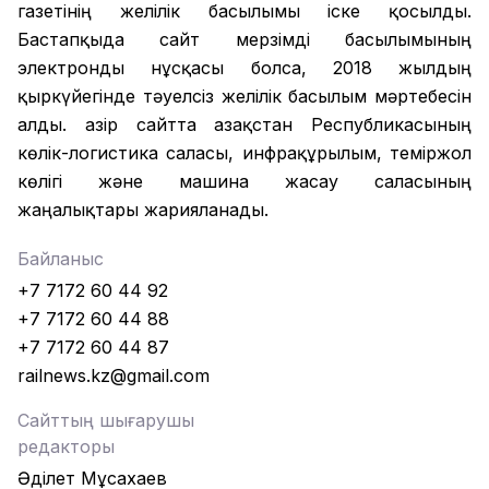
газетінің желілік басылымы іске қосылды.
Бастапқыда сайт мерзімді басылымының
электронды нұсқасы болса, 2018 жылдың
қыркүйегінде тәуелсіз желілік басылым мәртебесін
алды. Қазір сайтта Қазақстан Республикасының
көлік-логистика саласы, инфрақұрылым, теміржол
көлігі және машина жасау саласының
жаңалықтары жарияланады.
Байланыс
+7 7172 60 44 92
+7 7172 60 44 88
+7 7172 60 44 87
railnews.kz@gmail.com
Сайттың шығарушы
редакторы
Әділет Мұсахаев