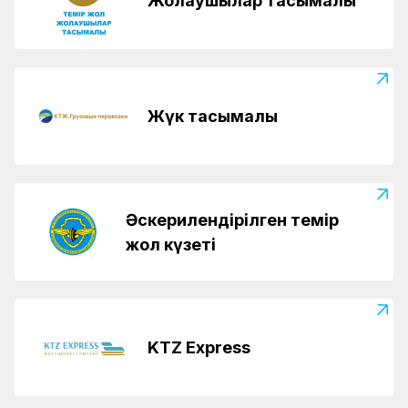
Жолаушылар тасымалы
Жүк тасымалы
Әскерилендірілген темір
жол күзеті
KTZ Express