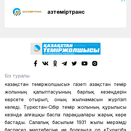
Қазтеміртранс
Біз туралы
«Қазақстан теміржолшысы» газеті Қазақстан темір
жолының қалыптасуының барлық кезеңдерін
көрсете отырып, оның жылнамасын жүргізіп
келеді. Түркістан-Сібір темір жолының құрылысы
кезінде алғашқы баспа парақшалары жарық көре
бастады. Салалық басылым 1931 жылы мерзімді
баспасөз мәртебесіне ие болғанда ол «Түрксіб»