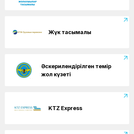
Жүк тасымалы
Әскерилендірілген темір
жол күзеті
KTZ Express