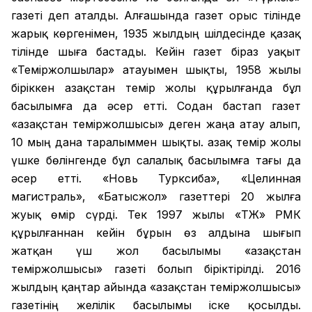
газеті деп аталды. Алғашында газет орыс тілінде
жарық көргенімен, 1935 жылдың шілдесінде қазақ
тілінде шыға бастады. Кейін газет біраз уақыт
«Теміржолшылар» атауымен шықты, 1958 жылы
біріккен Қазақстан темір жолы құрылғанда бұл
басылымға да әсер етті. Содан бастап газет
«Қазақстан теміржолшысы» деген жаңа атау алып,
10 мың дана таралыммен шықты. Қазақ темір жолы
үшке бөлінгенде бұл салалық басылымға тағы да
әсер етті. «Новь Турксиба», «Целинная
магистраль», «Батысжол» газеттері 20 жылға
жуық өмір сүрді. Тек 1997 жылы «ҚТЖ» РМК
құрылғаннан кейін бұрын өз алдына шығып
жатқан үш жол басылымы «Қазақстан
теміржолшысы» газеті болып біріктірілді. 2016
жылдың қаңтар айында «Қазақстан теміржолшысы»
газетінің желілік басылымы іске қосылды.