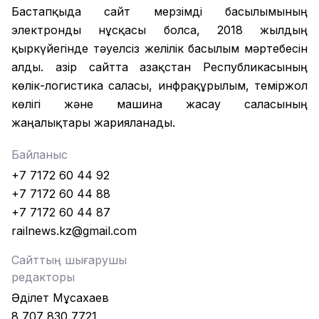
Бастапқыда сайт мерзімді басылымының
электронды нұсқасы болса, 2018 жылдың
қыркүйегінде тәуелсіз желілік басылым мәртебесін
алды. Қазір сайтта Қазақстан Республикасының
көлік-логистика саласы, инфрақұрылым, теміржол
көлігі және машина жасау саласының
жаңалықтары жарияланады.
Байланыс
+7 7172 60 44 92
+7 7172 60 44 88
+7 7172 60 44 87
railnews.kz@gmail.com
Сайттың шығарушы
редакторы
Әділет Мұсахаев
8 707 830 7721