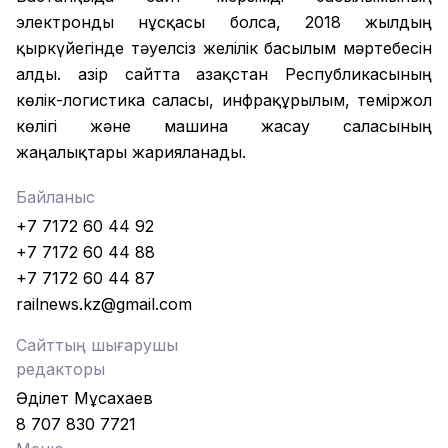
электронды нұсқасы болса, 2018 жылдың
қыркүйегінде тәуелсіз желілік басылым мәртебесін
алды. Қазір сайтта Қазақстан Республикасының
көлік-логистика саласы, инфрақұрылым, теміржол
көлігі және машина жасау саласының
жаңалықтары жарияланады.
Байланыс
+7 7172 60 44 92
+7 7172 60 44 88
+7 7172 60 44 87
railnews.kz@gmail.com
Сайттың шығарушы
редакторы
Әділет Мұсахаев
8 707 830 7721