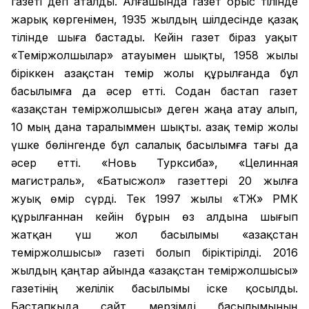
газеті деп аталды. Алғашында газет орыс тілінде
жарық көргенімен, 1935 жылдың шілдесінде қазақ
тілінде шыға бастады. Кейін газет біраз уақыт
«Теміржолшылар» атауымен шықты, 1958 жылы
біріккен Қазақстан темір жолы құрылғанда бұл
басылымға да әсер етті. Содан бастап газет
«Қазақстан теміржолшысы» деген жаңа атау алып,
10 мың дана таралыммен шықты. Қазақ темір жолы
үшке бөлінгенде бұл салалық басылымға тағы да
әсер етті. «Новь Турксиба», «Целинная
магистраль», «Батысжол» газеттері 20 жылға
жуық өмір сүрді. Тек 1997 жылы «ҚТЖ» РМК
құрылғаннан кейін бұрын өз алдына шығып
жатқан үш жол басылымы «Қазақстан
теміржолшысы» газеті болып біріктірілді. 2016
жылдың қаңтар айында «Қазақстан теміржолшысы»
газетінің желілік басылымы іске қосылды.
Бастапқыда сайт мерзімді басылымының