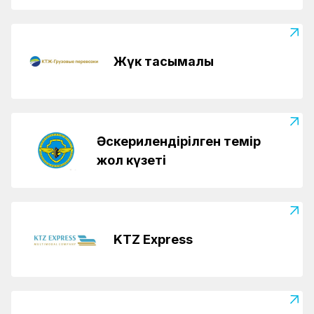
Жүк тасымалы
Әскерилендірілген темір
жол күзеті
KTZ Express