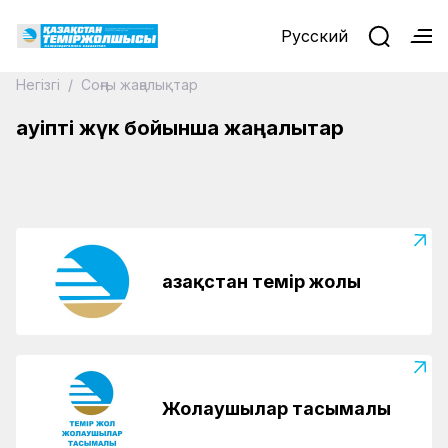
Русский
Негізгі
/
Соңғы жаңалықтар
03.04.2026
Атырау станциясында қауіпті жүктердің
қауіпті жүк бойынша жаңалықтар
тасымалы ерекше бақылауға алынды
Қазақстан темір жолы
Жолаушылар тасымалы