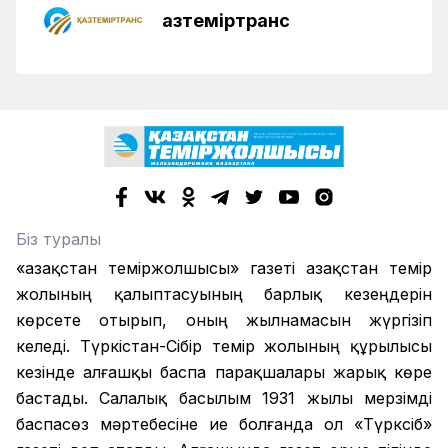
Қазтеміртранс
Біз туралы
«Қазақстан теміржолшысы» газеті Қазақстан темір
жолының қалыптасуының барлық кезеңдерін
көрсете отырып, оның жылнамасын жүргізіп
келеді. Түркістан-Сібір темір жолының құрылысы
кезінде алғашқы баспа парақшалары жарық көре
бастады. Салалық басылым 1931 жылы мерзімді
баспасөз мәртебесіне ие болғанда ол «Түрксіб»