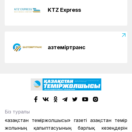
KTZ Express
Қазтеміртранс
Біз туралы
«Қазақстан теміржолшысы» газеті Қазақстан темір
жолының қалыптасуының барлық кезеңдерін