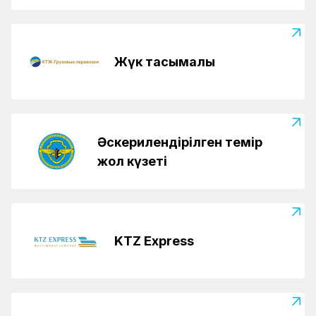
Жүк тасымалы
Әскерилендірілген темір
жол күзеті
KTZ Express