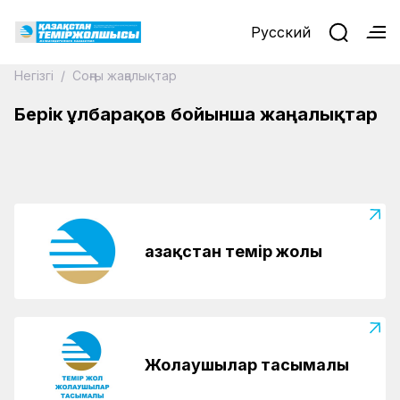
Русский
15.05.2026
Негізгі
/
Соңғы жаңалықтар
Қозғалыс қауіпсіздігін күзеткен
теміржолшылардың аналарына құрмет
Берік Құлбарақов бойынша жаңалықтар
көрсетілді
Қазақстан темір жолы
Жолаушылар тасымалы