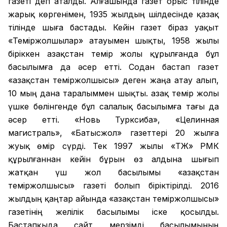
газеті деп аталды. Алғашында газет орыс тілінде
жарық көргенімен, 1935 жылдың шілдесінде қазақ
тілінде шыға бастады. Кейін газет біраз уақыт
«Теміржолшылар» атауымен шықты, 1958 жылы
біріккен Қазақстан темір жолы құрылғанда бұл
басылымға да әсер етті. Содан бастап газет
«Қазақстан теміржолшысы» деген жаңа атау алып,
10 мың дана таралыммен шықты. Қазақ темір жолы
үшке бөлінгенде бұл салалық басылымға тағы да
әсер етті. «Новь Турксиба», «Целинная
магистраль», «Батысжол» газеттері 20 жылға
жуық өмір сүрді. Тек 1997 жылы «ҚТЖ» РМК
құрылғаннан кейін бұрын өз алдына шығып
жатқан үш жол басылымы «Қазақстан
теміржолшысы» газеті болып біріктірілді. 2016
жылдың қаңтар айында «Қазақстан теміржолшысы»
газетінің желілік басылымы іске қосылды.
Бастапқыда сайт мерзімді басылымының