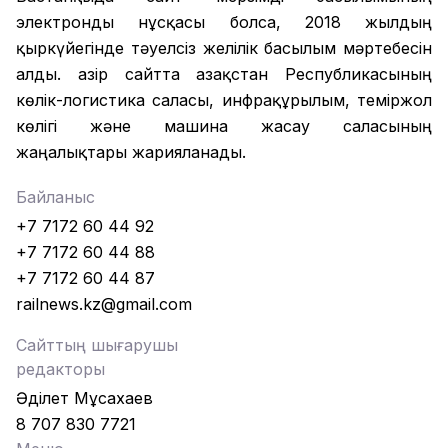
электронды нұсқасы болса, 2018 жылдың
қыркүйегінде тәуелсіз желілік басылым мәртебесін
алды. Қазір сайтта Қазақстан Республикасының
көлік-логистика саласы, инфрақұрылым, теміржол
көлігі және машина жасау саласының
жаңалықтары жарияланады.
Байланыс
+7 7172 60 44 92
+7 7172 60 44 88
+7 7172 60 44 87
railnews.kz@gmail.com
Сайттың шығарушы
редакторы
Әділет Мұсахаев
8 707 830 7721