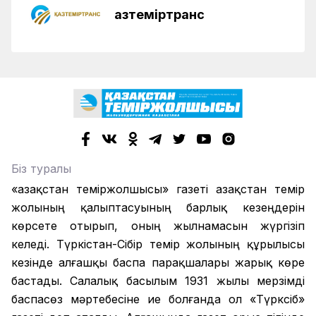
Қазтеміртранс
Біз туралы
«Қазақстан теміржолшысы» газеті Қазақстан темір
жолының қалыптасуының барлық кезеңдерін
көрсете отырып, оның жылнамасын жүргізіп
келеді. Түркістан-Сібір темір жолының құрылысы
кезінде алғашқы баспа парақшалары жарық көре
бастады. Салалық басылым 1931 жылы мерзімді
баспасөз мәртебесіне ие болғанда ол «Түрксіб»