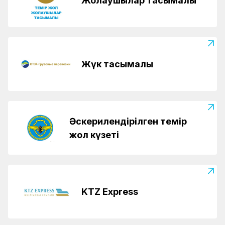
Жолаушылар тасымалы
Жүк тасымалы
Әскерилендірілген темір
жол күзеті
KTZ Express