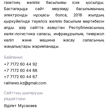
газетінің желілік басылымы іске қосылды.
Бастапқыда сайт мерзімді басылымының
электронды нұсқасы болса, 2018 жылдың
қыркүйегінде тәуелсіз желілік басылым мәртебесін
алды. Қазір сайтта Қазақстан Республикасының
көлік-логистика саласы, инфрақұрылым, теміржол
көлігі және машина жасау саласының
жаңалықтары жарияланады.
Байланыс
+7 7172 60 44 92
+7 7172 60 44 88
+7 7172 60 44 87
railnews.kz@gmail.com
Сайттың шығарушы
редакторы
Әділет Мұсахаев