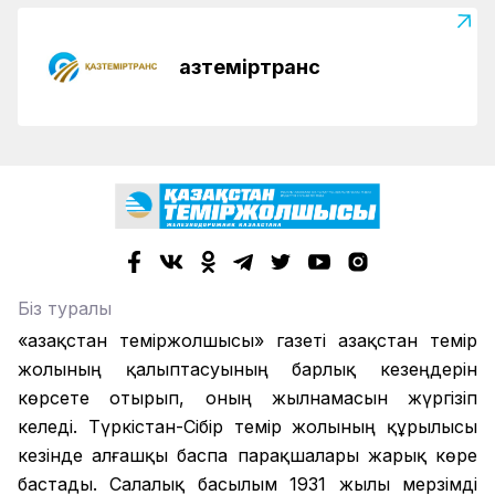
Қазтеміртранс
Біз туралы
«Қазақстан теміржолшысы» газеті Қазақстан темір
жолының қалыптасуының барлық кезеңдерін
көрсете отырып, оның жылнамасын жүргізіп
келеді. Түркістан-Сібір темір жолының құрылысы
кезінде алғашқы баспа парақшалары жарық көре
бастады. Салалық басылым 1931 жылы мерзімді