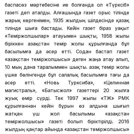
баспасөз мәртебесіне ие болғанда ол «Түрксіб»
газеті деп аталды. Алғашында газет орыс тілінде
жарық көргенімен, 1935 жылдың шілдесінде қазақ
тілінде шыға бастады. Кейін газет біраз уақыт
«Теміржолшылар» атауымен шықты, 1958 жылы
біріккен Қазақстан темір жолы құрылғанда бұл
басылымға да әсер етті. Содан бастап газет
«Қазақстан теміржолшысы» деген жаңа атау алып,
10 мың дана таралыммен шықты. Қазақ темір жолы
үшке бөлінгенде бұл салалық басылымға тағы да
әсер етті. «Новь Турксиба», «Целинная
магистраль», «Батысжол» газеттері 20 жылға
жуық өмір сүрді. Тек 1997 жылы «ҚТЖ» РМК
құрылғаннан кейін бұрын өз алдына шығып
жатқан үш жол басылымы «Қазақстан
теміржолшысы» газеті болып біріктірілді. 2016
жылдың қаңтар айында «Қазақстан теміржолшысы»