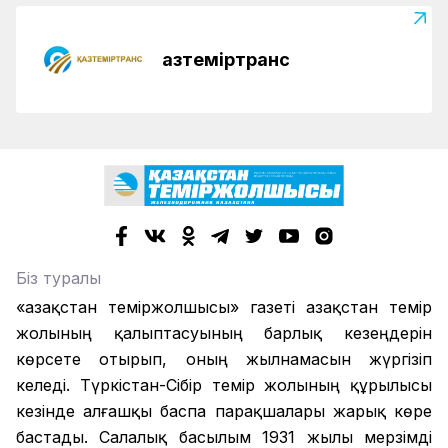
Қазтеміртранс
Біз туралы
«Қазақстан теміржолшысы» газеті Қазақстан темір
жолының қалыптасуының барлық кезеңдерін
көрсете отырып, оның жылнамасын жүргізіп
келеді. Түркістан-Сібір темір жолының құрылысы
кезінде алғашқы баспа парақшалары жарық көре
бастады. Салалық басылым 1931 жылы мерзімді