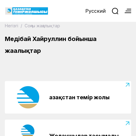
Русский
Негізгі
/
Соңғы жаңалықтар
Меңдібай Хайруллин бойынша
28.05.2026
жаңалықтар
Жақсылықтың жаршысы еді...
Қазақстан темір жолы
Жолаушылар тасымалы