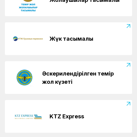
Жүк тасымалы
Әскерилендірілген темір
жол күзеті
KTZ Express