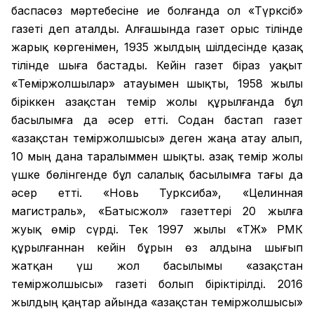
баспасөз мәртебесіне ие болғанда ол «Түрксіб»
газеті деп аталды. Алғашында газет орыс тілінде
жарық көргенімен, 1935 жылдың шілдесінде қазақ
тілінде шыға бастады. Кейін газет біраз уақыт
«Теміржолшылар» атауымен шықты, 1958 жылы
біріккен Қазақстан темір жолы құрылғанда бұл
басылымға да әсер етті. Содан бастап газет
«Қазақстан теміржолшысы» деген жаңа атау алып,
10 мың дана таралыммен шықты. Қазақ темір жолы
үшке бөлінгенде бұл салалық басылымға тағы да
әсер етті. «Новь Турксиба», «Целинная
магистраль», «Батысжол» газеттері 20 жылға
жуық өмір сүрді. Тек 1997 жылы «ҚТЖ» РМК
құрылғаннан кейін бұрын өз алдына шығып
жатқан үш жол басылымы «Қазақстан
теміржолшысы» газеті болып біріктірілді. 2016
жылдың қаңтар айында «Қазақстан теміржолшысы»