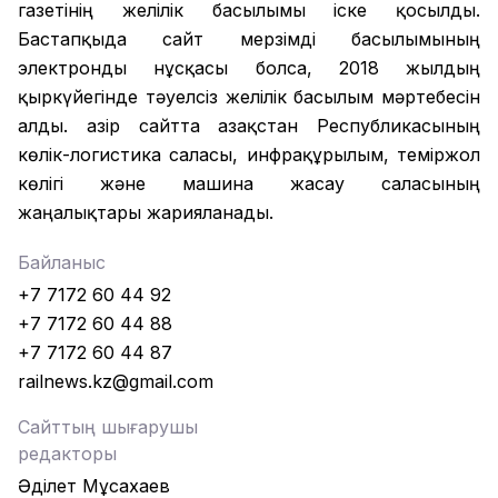
газетінің желілік басылымы іске қосылды.
Бастапқыда сайт мерзімді басылымының
электронды нұсқасы болса, 2018 жылдың
қыркүйегінде тәуелсіз желілік басылым мәртебесін
алды. Қазір сайтта Қазақстан Республикасының
көлік-логистика саласы, инфрақұрылым, теміржол
көлігі және машина жасау саласының
жаңалықтары жарияланады.
Байланыс
+7 7172 60 44 92
+7 7172 60 44 88
+7 7172 60 44 87
railnews.kz@gmail.com
Сайттың шығарушы
редакторы
Әділет Мұсахаев