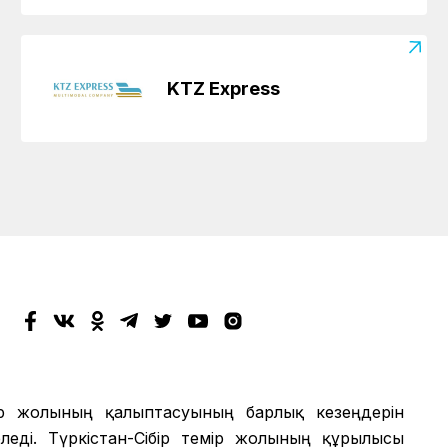
KTZ Express
мір жолының қалыптасуының барлық кезеңдерін
еді. Түркістан-Сібір темір жолының құрылысы