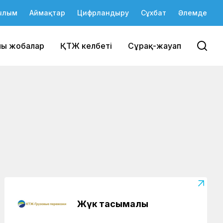
ылым
Аймақтар
Цифрландыру
Сұхбат
Әлемде
йы жобалар
ҚТЖ келбеті
Сұрақ-жауап
Жүк тасымалы