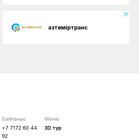
Қазтеміртранс
Байланыс
Меню
+7 7172 60 44
3D тур
92