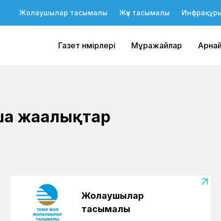
Жолаушылар тасымалы
Жүк тасымалы
Инфрақұр
Газет нөмірлері
Мұражайлар
Арна
резерві: ҚТЖ
қтың командасын
а жаңалықтар
Жолаушылар
тасымалы