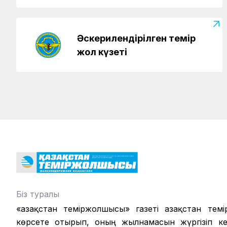
Әскерилендірілген темір
жол күзеті
Біз туралы
«Қазақстан теміржолшысы» газеті Қазақстан те
көрсете отырып, оның жылнамасын жүргізіп кел