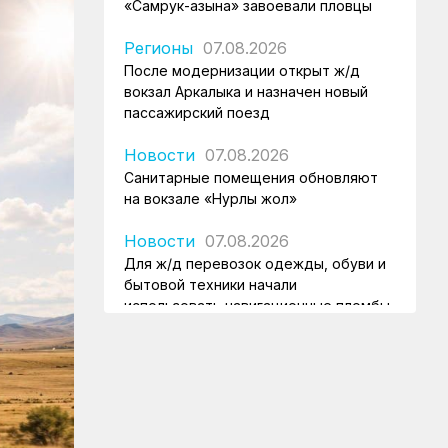
«Самрук-Қазына» завоевали пловцы
Регионы
07.08.2026
После модернизации открыт ж/д
вокзал Аркалыка и назначен новый
пассажирский поезд
Новости
07.08.2026
Санитарные помещения обновляют
на вокзале «Нурлы жол»
Новости
07.08.2026
Для ж/д перевозок одежды, обуви и
бытовой техники начали
использовать навигационные пломбы
в ЕАЭС
Регионы
07.08.2026
Железнодорожники спасли тонущую
в Алаколе девушку