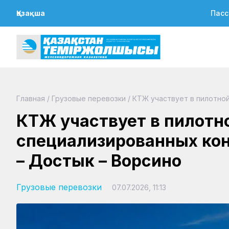
Қазақша
Пасс
Главная
/
Грузовые перевозки
/
КТЖ участвует в пилотно
КТЖ участвует в пилотн
специализированных ко
– Достык – Ворсино
Грузовые перевозки
07.07.2026, 11:13