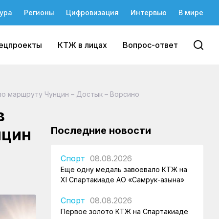
ура
Регионы
Цифровизация
Интервью
В мире
ецпроекты
КТЖ в лицах
Вопрос-ответ
по маршруту Чунцин – Достык – Ворсино
в
Последние новости
нцин
Спорт
08.08.2026
Еще одну медаль завоевало КТЖ на
XI Спартакиаде АО «Самрук-Қазына»
Спорт
08.08.2026
Первое золото КТЖ на Спартакиаде