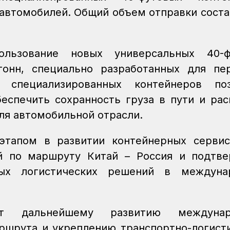
автомобилей. Общий объем отправки соста
ользование новых универсальных 40-ф
онн, специально разработанных для пе
 специализированных контейнеров поз
беспечить сохранность груза в пути и ра
ля автомобильной отрасли.
этапом в развитии контейнерных серви
й по маршруту Китай – Россия и подтв
ных логистических решений в междуна
ует дальнейшему развитию междунар
ршрута и укреплению транспортно-логист