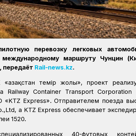
пилотную перевозку легковых автомоб
о международному маршруту Чунцин (Ки
), передаёт
Rail-news.kz
.
«Қазақстан темір жолы», проект реализ
Railway Container Transport Corporation 
и АО «KTZ Express». Отправителем поезда вы
Co.,Ltd, а KTZ Express обеспечивает экспеди
еи 1520.
циализированных 40-футовых контей