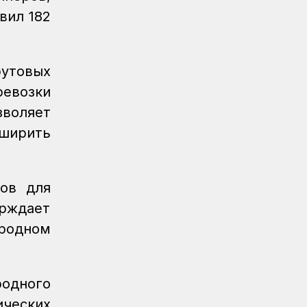
Регионы
06.08.2026
вил 182
Памятник легендарного электровоза
ВЛ60 появился в Сары-Шагане
Новости
06.08.2026
утовых
Долгосрочное сервисное
ревозки
обслуживание повышает
воляет
надежность локомотивного парка
КТЖ
сширить
Регионы
06.08.2026
Павлодарские железнодорожники
проводят профилактику
сов для
происшествий на путях
ерждает
Регионы
06.08.2026
родном
Костанайские железнодорожники
продолжают акцию «Безопасный
переезд»
одного
Новости
05.08.2026
ических