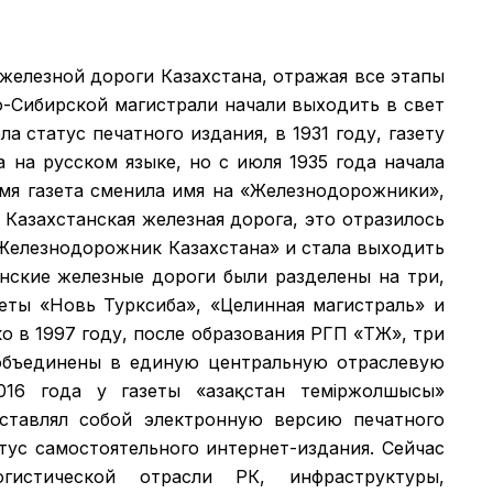
 железной дороги Казахстана, отражая все этапы
о-Сибирской магистрали начали выходить в свет
а статус печатного издания, в 1931 году, газету
а на русском языке, но с июля 1935 года начала
емя газета сменила имя на «Железнодорожники»,
 Казахстанская железная дорога, это отразилось
 «Железнодорожник Казахстана» и стала выходить
анские железные дороги были разделены на три,
зеты «Новь Турксиба», «Целинная магистраль» и
 в 1997 году, после образования РГП «ҚТЖ», три
объединены в единую центральную отраслевую
016 года у газеты «Қазақстан теміржолшысы»
дставлял собой электронную версию печатного
атус самостоятельного интернет-издания. Сейчас
гистической отрасли РК, инфраструктуры,