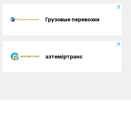
отметили в Костанайском регионе
Грузовые перевозки
Қазтеміртранс