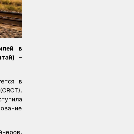
Новости
07.08.2026
Реконструкция вокзала Астана-1
ведется по графику
Новости
07.08.2026
Железнодорожники напомнили 150
детям правила безопасности в
поездах и вблизи путей
илей в
тай) –
Новости
07.08.2026
Порт Курык обработал почти 885
тысяч тонн грузов за полгода
уется в
Новости
/
Архив
07.08.2026
(CRCT),
Газета Қазақстан теміржолшысы, №62
ступила
от 07 августа 2026 года
рование
Новости
06.08.2026
Вопросы противодействия
коррупции обсудили в КТЖ
неров,