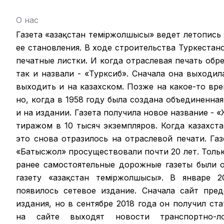
О нас
Газета «Қазақстан теміржолшысы» ведет летопись
ее становления. В ходе строительства Туркестан
печатные листки. И когда отраслевая печать обрел
так и назвали - «Турксиб». Сначала она выходил
выходить и на казахском. Позже на какое-то вр
но, когда в 1958 году была создана объединенная
и на издании. Газета получила новое название -
тиражом в 10 тысяч экземпляров. Когда казахст
это снова отразилось на отраслевой печати. Га
«Батысжол» просуществовали почти 20 лет. Только
ранее самостоятельные дорожные газеты были 
газету «Қазақстан темiржолшысы». В январе 2
появилось сетевое издание. Сначала сайт пре
издания, но в сентябре 2018 года он получил ст
на сайте выходят новости транспортно-ло