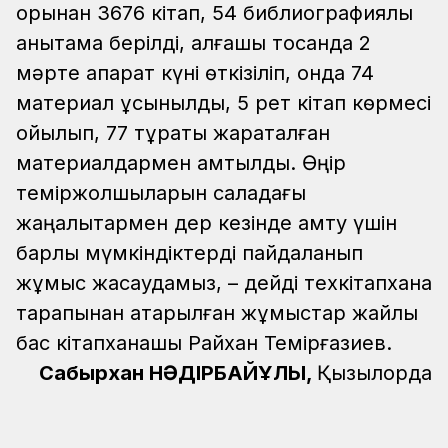
қорынан 3676 кітап, 54 библиографиялық
анықтама берілді, алғашқы тоқсанда 2
мәрте ақпарат күні өткізіліп, онда 74
материал ұсынылды, 5 рет кітап көрмесі
қойылып, 77 тұрақты жарақталған
материалдармен қамтылды. Өңір
теміржолшыларын саладағы
жаңалықтармен дер кезінде қамту үшін
барлық мүмкіндіктерді пайдаланып
жұмыс жасаудамыз, – дейді техкітапхана
тарапынан атқарылған жұмыстар жайлы
бас кітапханашы Райхан Темірғазиев.
Сабырхан НӘДІРБАЙҰЛЫ,
Қызылорда