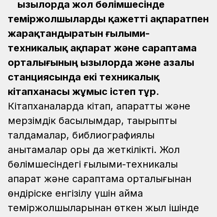
Қызылорда жол бөлімшесінде
теміржолшыларды қажетті ақпаратпен
жарақтандыратын ғылыми-
техникалық ақпарат және сараптама
орталығының Қызылорда және Қазалы
станциясында екі техникалық
кітапханасы жұмыс істеп тұр.
Кітапханаларда кітап, ақпараттық және
мерзімдік басылымдар, тақырыптық
талдамалар, библиографиялық
анықтамалар қоры да жеткілікті. Жол
бөлімшесіндегі ғылыми-техникалық
ақпарат және сараптама орталығынан
өндіріске енгізілу үшін аймақ
теміржолшыларынан өткен жыл ішінде