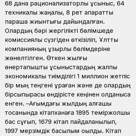
68 дана рационализаторлық ұсыныс, 64
техникалық жаңалық, 8 рет ақпараттық
парақша жиынтығы дайындалған.
Олардың бәрі жергілікті бөлімшеде
комиссиялық сүзгіден өткізіліп, Ұлттық
компанияның құзырлы бөлімдеріне
жөнелтілген. Өткен жылғы
өнертапқыштық ұсыныстардың жалпы
экономикалық тиімділігі 1 миллион жетпіс
бір мың теңгені құраған және де олардың
бірсыпырасы өндірісте кеңінен қолданысқа
енген. –Ағымдағы жылдың алғашқы
тоқсанында кітапханаға 1895 теміржолшы
бас сұғып, 1679 кітап пайдаланылып,
1997 мерзімдік басылым оқылды. Кітап