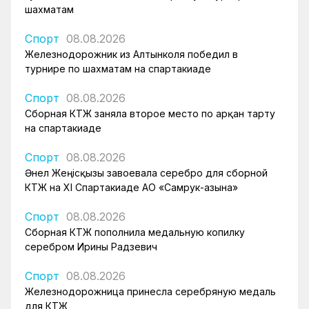
шахматам
Спорт
08.08.2026
Железнодорожник из Алтынколя победил в
турнире по шахматам на спартакиаде
Спорт
08.08.2026
Сборная КТЖ заняла второе место по арқан тарту
на спартакиаде
Спорт
08.08.2026
Әнел Жеңісқызы завоевала серебро для сборной
КТЖ на XI Спартакиаде АО «Самрук-Қазына»
Спорт
08.08.2026
Сборная КТЖ пополнила медальную копилку
серебром Ирины Радзевич
Спорт
08.08.2026
Железнодорожница принесла серебряную медаль
для КТЖ