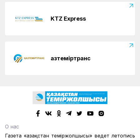
KTZ Express
Қазтеміртранс
О нас
Газета «Қазақстан теміржолшысы» ведет летопись