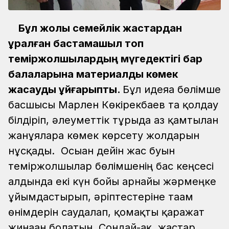
Бұл жолы семейлік жастардан
құралған бастамашыл топ
теміржолшылардың мүгедектігі бар
балаларына материалдық көмек
жасауды ұйғарыпты.
Бұл идеяға бөлімше
басшысы Марлен Көкірекбаев та қолдау
білдіріп, әлеуметтік тұрғыда аз қамтылған
жанұяларға көмек көрсету жолдарын
нұсқады. Осыған дейін жас буын
теміржолшылар бөлімшенің бас кеңсесі
алдында екі күн бойы арнайы жәрмеңке
ұйымдастырып, әріптестеріне тағам
өнімдерін саудалап, қомақты қаражат
жинаған болатын. Сондай-ақ, жастар