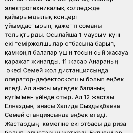
электротехникалық колледжде
қайырымдылық концерт
ұйымдастырып, қажетті соманы
толықтырды. Осылайша 1 маусым күні
екі теміржолшылар отбасына барып,
қамкөңіл балалар үшін тосын сый жасауға
қаражат жиналды. 11 жасар Анараның
әкесі Семей жол дистанциясында
оператор-дефектоскопшы болып еңбек
етеді. Ал анасы мүгедек баланың
күтімімен үйінде отыр. Ал 12 жастағы
Елназдың анасы Халида Сыздықбаева
Семей станциясында еңбек етеді.
Жастардың көмегіне екі отбасы да риза
болып, алғыстарын жеткізді. Бұл күні әр