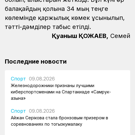
балақайдың қолына 34 мың теңге
көлемінде қаржылық көмек ұсынылып,
тәтті-дәмділер табыс етілді.
Қуаныш ҚОЖАЕВ,
Семей
Последние новости
Спорт
09.08.2026
Железнодорожники признаны лучшими
киберспортсменами на Спартакиаде «Самрук-
Қазына»
Спорт
09.08.2026
Айжан Серікова стала бронзовым призером в
соревнованиях по тогызкумалаку