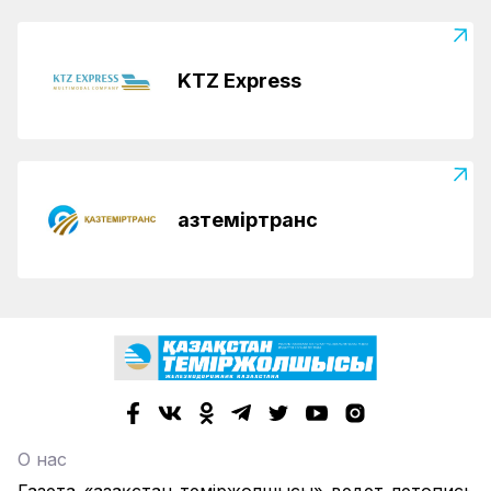
KTZ Express
Қазтеміртранс
О нас
Газета «Қазақстан теміржолшысы» ведет летопись