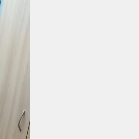
Новости
07.08.2026
Реконструкция вокзала Астана-1
ведется по графику
Новости
07.08.2026
Железнодорожники напомнили
150 детям правила безопасности
в поездах и вблизи путей
Новости
07.08.2026
Порт Курык обработал почти 885
тысяч тонн грузов за полгода
Новости
/
Архив
07.08.2026
Газета Қазақстан теміржолшысы,
№62 от 07 августа 2026 года
Новости
06.08.2026
Вопросы противодействия
коррупции обсудили в КТЖ