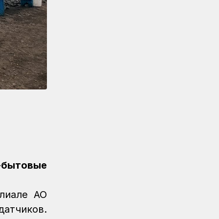
серебряную медаль для КТЖ
Спорт
08.08.2026
Очередное золото КТЖ на XI
Спартакиаде АО «Самрук-
Қазына» принес пловец
Спорт
08.08.2026
Еще один пловец-
железнодорожник принес КТЖ
золото на XI Спартакиаде АО
«Самрук-Қазына»
Спорт
08.08.2026
Еще одну медаль завоевало КТЖ
на XI Спартакиаде АО «Самрук-
о-бытовые
Қазына»
Спорт
08.08.2026
лиале АО
Первое золото КТЖ на XI
атчиков.
Спартакиаде «Самрук-Қазына»