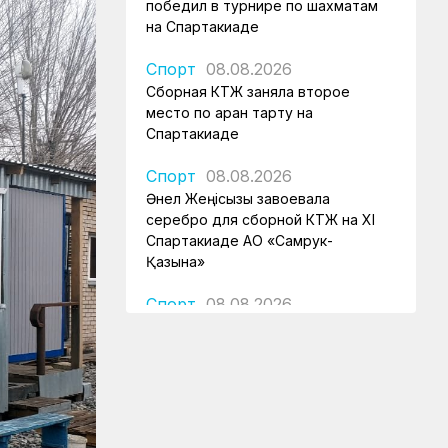
победил в турнире по шахматам
на Спартакиаде
Спорт
08.08.2026
Сборная КТЖ заняла второе
место по арқан тарту на
Спартакиаде
Спорт
08.08.2026
Әнел Жеңісқызы завоевала
серебро для сборной КТЖ на XI
Спартакиаде АО «Самрук-
Қазына»
Спорт
08.08.2026
Сборная КТЖ пополнила
медальную копилку серебром
Ирины Радзевич
Спорт
08.08.2026
Железнодорожница принесла