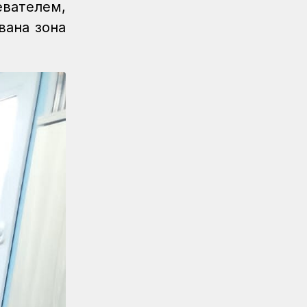
вателем,
завоевали пловцы
вана зона
Регионы
07.08.2026
После модернизации открыт ж/д
вокзал Аркалыка и назначен новый
пассажирский поезд
Новости
07.08.2026
Санитарные помещения
обновляют на вокзале «Нурлы
жол»
Новости
07.08.2026
Для ж/д перевозок одежды,
обуви и бытовой техники начали
использовать навигационные
пломбы в ЕАЭС
Регионы
07.08.2026
Железнодорожники спасли
тонущую в Алаколе девушку