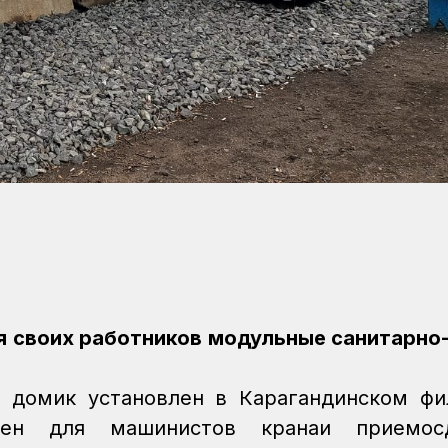
я своих работников модульные санитарн
 домик установлен в Карагандинском фи
чен для машинистов кранаи приемосд