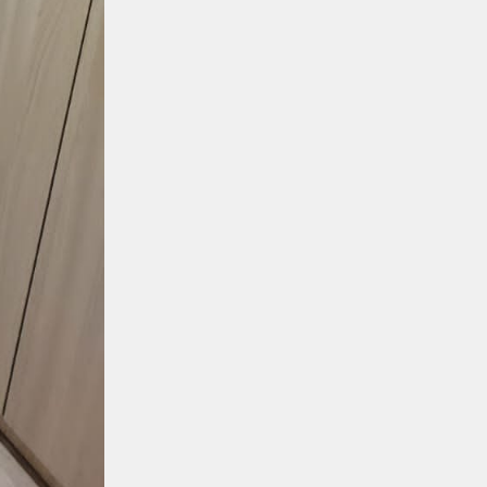
Регионы
06.08.2026
Памятник легендарного
электровоза ВЛ60 появился в
Сары-Шагане