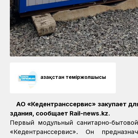
Қазақстан теміржолшысы
АО «Кедентранссервис» закупает дл
здания, сообщает Rail-news.kz.
Первый модульный санитарно-бытовой
«Кедентранссервис». Он предназна