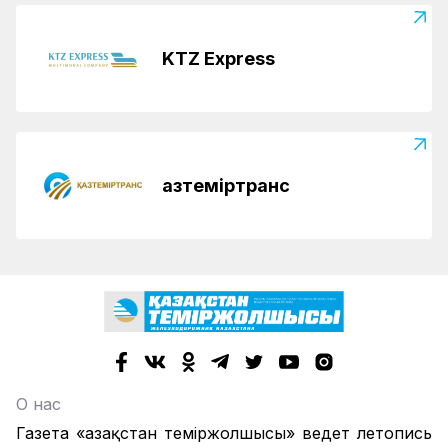
KTZ Express
Қазтеміртранс
О нас
Газета «Қазақстан теміржолшысы» ведет летопись