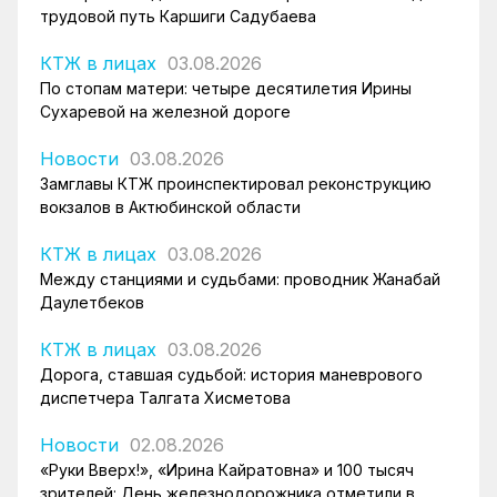
трудовой путь Каршиги Садубаева
КТЖ в лицах
03.08.2026
По стопам матери: четыре десятилетия Ирины
Сухаревой на железной дороге
Новости
03.08.2026
Замглавы КТЖ проинспектировал реконструкцию
вокзалов в Актюбинской области
КТЖ в лицах
03.08.2026
Между станциями и судьбами: проводник Жанабай
Даулетбеков
КТЖ в лицах
03.08.2026
Дорога, ставшая судьбой: история маневрового
диспетчера Талгата Хисметова
Новости
02.08.2026
«Руки Вверх!», «Ирина Кайратовна» и 100 тысяч
зрителей: День железнодорожника отметили в