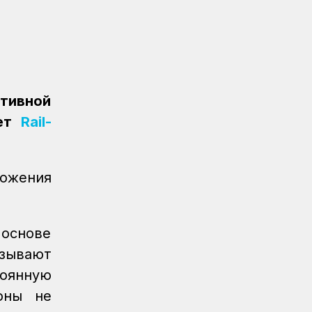
Железнодорожник из Алтынколя
победил в турнире по шахматам на
спартакиаде
Спорт
08.08.2026
Сборная КТЖ заняла второе место
по арқан тарту на спартакиаде
ативной
ает
Rail-
Спорт
08.08.2026
Әнел Жеңісқызы завоевала серебро
для сборной КТЖ на XI Спартакиаде
АО «Самрук-Қазына»
можения
Спорт
08.08.2026
Сборная КТЖ пополнила медальную
копилку серебром Ирины Радзевич
 основе
изывают
Спорт
08.08.2026
тоянную
Железнодорожница принесла
серебряную медаль для КТЖ
оны не