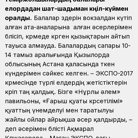
елордадан шат-шадыман көңіл-күймен
оралды.
Балалар өздерін вокзалдан күтіп
алған ата-аналарына алған әсерлерімен
бөлісіп, көрмеде көрген қызықтарын айтып
тауыса алмауда. Балалардың сапары 10-
14 тамыз аралығында Қызылорда
облысының Астана қаласында өткен
күндерімен сәйкес келген.
– ЭКСПО-2017
көрмесінде түрлі елдердің жетістіктерін
көріп таң қалдық. Бізге «Нұрлы әлем»
павильоны, «Ғарыш қуаты көрсетілімі»
қуаттың үнемделуі мен таратылуы
жайлы ойлар айрықша әсер қалдырды, –
деп әсерімен бөлісті Ақмарал
Көпжасарова.
–Маған ЭКСПО-дағы