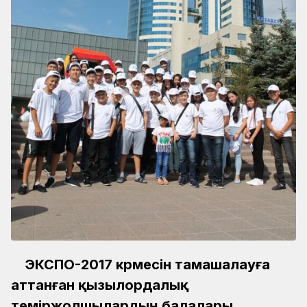
ЭКСПО-2017 көрмесін тамашалауға
аттанған қызылордалық
теміржолшылардың балалары