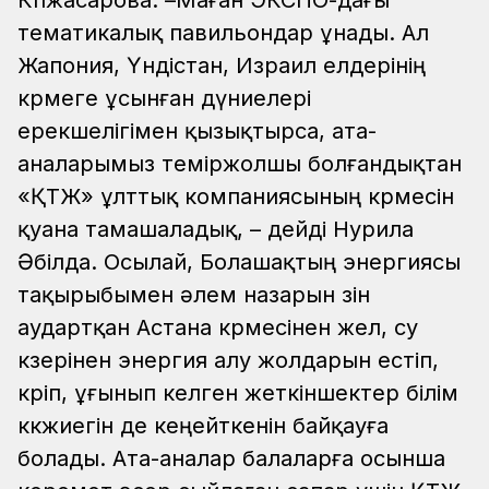
тематикалық павильондар ұнады. Ал
Жапония, Үндістан, Израил елдерінің
көрмеге ұсынған дүниелері
ерекшелігімен қызықтырса, ата-
аналарымыз теміржолшы болғандықтан
«ҚТЖ» ұлттық компаниясының көрмесін
қуана тамашаладық, – дейді Нурила
Әбілда.
Осылай, Болашақтың энергиясы
тақырыбымен әлем назарын өзін
аудартқан Астана көрмесінен жел, су
көзерінен энергия алу жолдарын естіп,
көріп, ұғынып келген жеткіншектер білім
көкжиегін де кеңейткенін байқауға
болады. Ата-аналар балаларға осынша