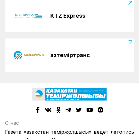
KTZ Express
Қазтеміртранс
О нас
Газета «Қазақстан теміржолшысы» ведет летопись