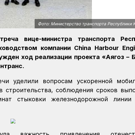
Фото: Министерство транспорта Республики 
треча вице-министра транспорта Респ
оводством компании China Harbour Engi
сужден ход реализации проекта «Аягоз – 
нтранс.
ечи уделили вопросам ускоренной моби
ов строительства, соблюдения сроков вып
инат стыковки железнодорожной линии
нула важность привлечения отечест