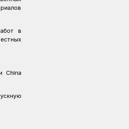
Спорт
08.08.2026
риалов
Очередное золото КТЖ на XI
Спартакиаде АО «Самрук-Қазына»
принес пловец
работ в
Спорт
08.08.2026
местных
Еще один пловец-железнодорожник
принес КТЖ золото на XI
Спартакиаде АО «Самрук-Қазына»
Спорт
08.08.2026
Еще одну медаль завоевало КТЖ на
и China
XI Спартакиаде АО «Самрук-Қазына»
Спорт
08.08.2026
пускную
Первое золото КТЖ на XI
Спартакиаде «Самрук-Қазына»
завоевали пловцы
Регионы
07.08.2026
После модернизации открыт ж/д