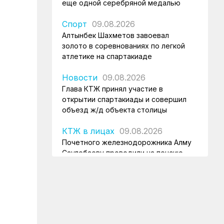
еще одной серебряной медалью
Спорт
09.08.2026
Алтынбек Шахметов завоевал
золото в соревнованиях по легкой
атлетике на спартакиаде
Новости
09.08.2026
Глава КТЖ принял участие в
открытии спартакиады и совершил
объезд ж/д объекта столицы
КТЖ в лицах
09.08.2026
Почетного железнодорожника Алму
Саулебаеву проводили на пенсию
Спорт
08.08.2026
Гульжан Аманова завоевала бронзу в
турнире по шахматам
Спорт
08.08.2026