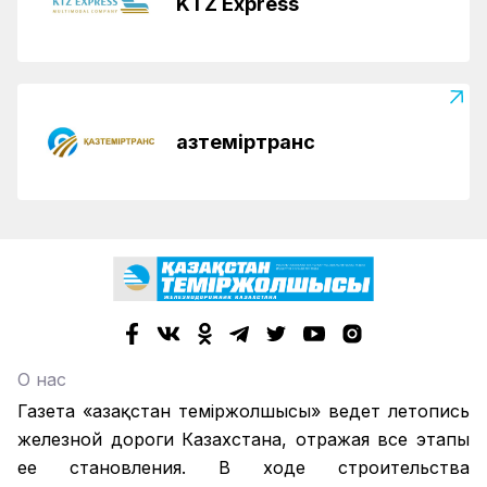
KTZ Express
Қазтеміртранс
О нас
Газета «Қазақстан теміржолшысы» ведет летопись
железной дороги Казахстана, отражая все этапы
ее становления. В ходе строительства