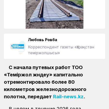
Любовь Ровба
Корреспондент газеты «Қазақстан
теміржолшысы»
С начала путевых работ ТОО
«Теміржол жөндеу» капитально
отремонтировало более 80
километров железнодорожного
полотна, передает
Rail-news.kz
.
В целом в течение 2026 года