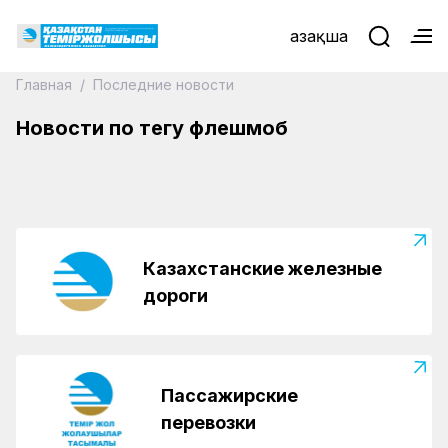
Қазақша
Главная
/
Последние новости
19.04.2023
Эстафету корпоративного флешмоба
Новости по тегу флешмоб
приняли в Уральске
Казахстанские железные
дороги
Пассажирские
перевозки