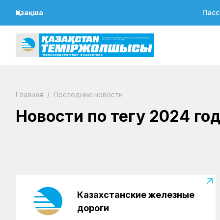
Қазақша
Пасс
08.09.2023
Около 28 млн тонн грузов
Главная
/
Последние новости
планируют перевезти между
Казахстаном и Китаем в
Новости по тегу 2024 го
следующем году
Казахстанские железные
дороги