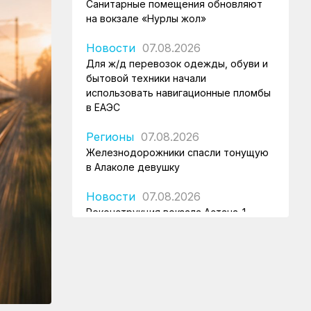
Санитарные помещения обновляют
на вокзале «Нурлы жол»
Новости
07.08.2026
Для ж/д перевозок одежды, обуви и
бытовой техники начали
использовать навигационные пломбы
в ЕАЭС
Регионы
07.08.2026
Железнодорожники спасли тонущую
в Алаколе девушку
Новости
07.08.2026
Реконструкция вокзала Астана-1
ведется по графику
Новости
07.08.2026
Железнодорожники напомнили 150
детям правила безопасности в
поездах и вблизи путей