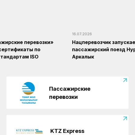
16.07.2026
ажирские перевозки»
Нацперевозчик запуска
сертификаты по
пассажирский поезд Ну
тандартам ISO
Аркалык
Пассажирские
перевозки
KTZ Express