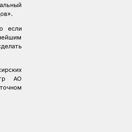
КТЖ
иальный
дов».
Регионы
06.08.2026
Павлодарские железнодорожники
о если
проводят профилактику
происшествий на путях
нейшим
делать
Регионы
06.08.2026
Костанайские железнодорожники
продолжают акцию «Безопасный
переезд»
жирских
нтр АО
Новости
05.08.2026
Железнодорожники провели
уточном
профилактическую акцию
«Безопасный переезд» на 53
железнодорожных переездах
Новости
05.08.2026
Казахстан увеличил экспорт зерна и
муки почти на 13%