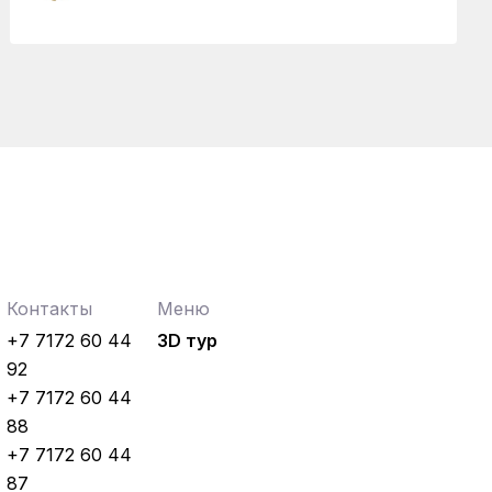
Регионы
04.08.2026
Чествование лучших работников
железнодорожной отрасли прошло в
Усть-Каменогорске
Контакты
Меню
+7 7172 60 44
3D тур
92
+7 7172 60 44
88
+7 7172 60 44
87