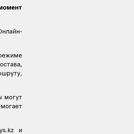
 момент
Новости
07.08.2026
Порт Курык обработал почти 885
тысяч тонн грузов за полгода
Онлайн-
Новости
/
Архив
07.08.2026
Газета Қазақстан теміржолшысы, №62
от 07 августа 2026 года
режиме
Новости
06.08.2026
става,
Вопросы противодействия
ршруту,
коррупции обсудили в КТЖ
Регионы
06.08.2026
Памятник легендарного электровоза
ы могут
ВЛ60 появился в Сары-Шагане
омогает
Новости
06.08.2026
Долгосрочное сервисное
обслуживание повышает
ys.kz и
надежность локомотивного парка