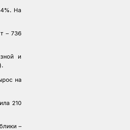
Спорт
08.08.2026
 4%. На
Железнодорожница принесла
серебряную медаль для КТЖ
т – 736
Спорт
08.08.2026
Очередное золото КТЖ на XI
Спартакиаде АО «Самрук-Қазына»
принес пловец
зной и
).
Спорт
08.08.2026
Еще один пловец-железнодорожник
принес КТЖ золото на XI
ырос на
Спартакиаде АО «Самрук-Қазына»
Спорт
08.08.2026
ила 210
Еще одну медаль завоевало КТЖ на
XI Спартакиаде АО «Самрук-Қазына»
Спорт
08.08.2026
блики –
Первое золото КТЖ на XI