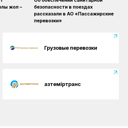
ет
Об обеспечении санитарной
рлы жол –
безопасности в поездах
рассказали в АО «Пассажирские
перевозки»
Грузовые перевозки
Қазтеміртранс