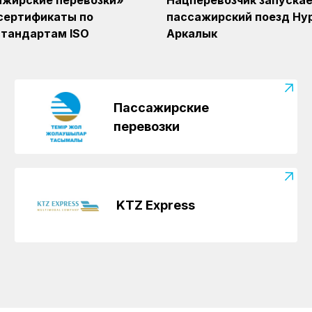
ажирские перевозки»
Нацперевозчик запуска
сертификаты по
пассажирский поезд Ну
тандартам ISO
Аркалык
Пассажирские
перевозки
KTZ Express