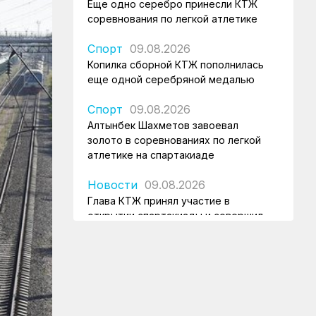
Еще одно серебро принесли КТЖ
соревнования по легкой атлетике
Спорт
09.08.2026
Копилка сборной КТЖ пополнилась
еще одной серебряной медалью
Спорт
09.08.2026
Алтынбек Шахметов завоевал
золото в соревнованиях по легкой
атлетике на спартакиаде
Новости
09.08.2026
Глава КТЖ принял участие в
открытии спартакиады и совершил
объезд ж/д объекта столицы
КТЖ в лицах
09.08.2026
Почетного железнодорожника Алму
Саулебаеву проводили на пенсию