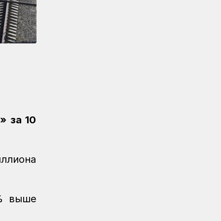
Спорт
08.08.2026
Гульжан Аманова завоевала бронзу в
турнире по шахматам
Спорт
08.08.2026
Железнодорожник из Алтынколя
победил в турнире по шахматам на
спартакиаде
Спорт
08.08.2026
Сборная КТЖ заняла второе место
» за 10
по арқан тарту на спартакиаде
Спорт
08.08.2026
Әнел Жеңісқызы завоевала серебро
иллиона
для сборной КТЖ на XI Спартакиаде
АО «Самрук-Қазына»
Спорт
08.08.2026
2% выше
Сборная КТЖ пополнила медальную
копилку серебром Ирины Радзевич