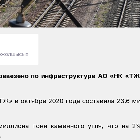
міржолшысы»
ревезено по инфраструктуре АО «НК «ҚТЖ
ҚТЖ» в октябре 2020 года составила 23,6 м
миллиона тонн каменного угля, что на 
.