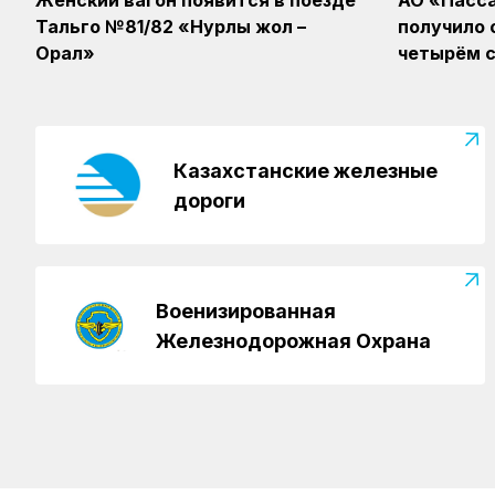
Женский вагон появится в поезде
АО «Пасс
Тальго №81/82 «Нурлы жол –
получило 
Орал»
четырём с
Казахстанские железные
дороги
Военизированная
Железнодорожная Охрана