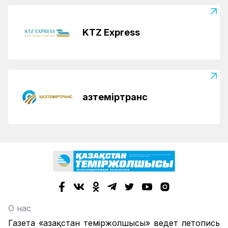
KTZ Express
Қазтеміртранс
О нас
Газета «Қазақстан теміржолшысы» ведет летопись