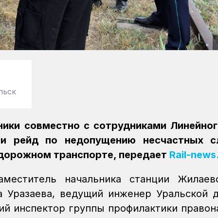
льск
ики совместно с сотрудниками Линейног
ли рейд по недопущению несчастных с
дорожном транспорте, передает
Rail-news
аместитель начальника станции Жилаев
 Уразаева, ведущий инженер Уральской 
ший инспектор группы профилактики право