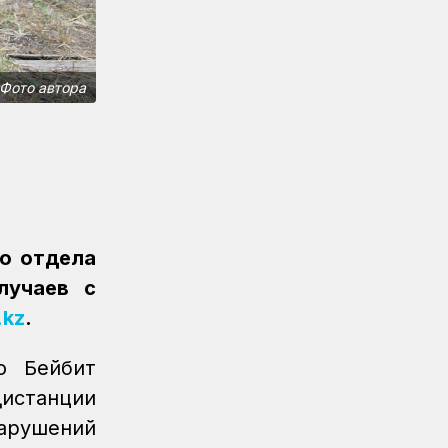
серебряную медаль для КТЖ
Спорт
08.08.2026
Очередное золото КТЖ на XI
Фото автора
Спартакиаде АО «Самрук-
Қазына» принес пловец
Спорт
08.08.2026
Еще один пловец-
железнодорожник принес КТЖ
золото на XI Спартакиаде АО
«Самрук-Қазына»
о отдела
Спорт
08.08.2026
лучаев с
Еще одну медаль завоевало КТЖ
.kz
.
на XI Спартакиаде АО «Самрук-
Қазына»
о Бейбит
Спорт
08.08.2026
дистанции
Первое золото КТЖ на XI
нарушений
Спартакиаде «Самрук-Қазына»