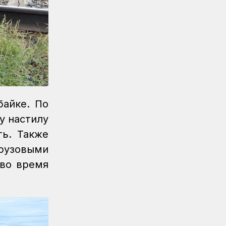
байке. По
у настилу
ть. Также
грузовыми
 во время