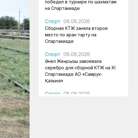
победил в турнире по шахматам
на Спартакиаде
Спорт
08.08.2026
Сборная КТЖ заняла второе
место по арқан тарту на
Спартакиаде
Спорт
08.08.2026
Әнел Жеңісқызы завоевала
серебро для сборной КТЖ на XI
Спартакиаде АО «Самрук-
Қазына»
Спорт
08.08.2026
Сборная КТЖ пополнила
медальную копилку серебром
Ирины Радзевич
Спорт
08.08.2026
Железнодорожница принесла