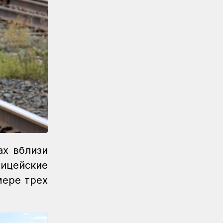
Новости
07.08.2026
Реконструкция вокзала Астана-1
ведется по графику
Новости
07.08.2026
Железнодорожники напомнили
150 детям правила безопасности
в поездах и вблизи путей
Новости
07.08.2026
Порт Курык обработал почти 885
тысяч тонн грузов за полгода
ах вблизи
Новости
/
Архив
07.08.2026
лицейские
Газета Қазақстан теміржолшысы,
№62 от 07 августа 2026 года
мере трех
Новости
06.08.2026
Вопросы противодействия
коррупции обсудили в КТЖ