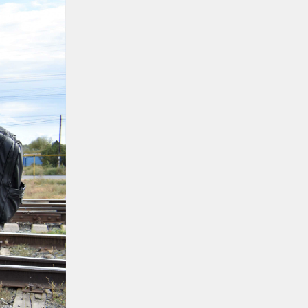
Регионы
06.08.2026
Памятник легендарного
электровоза ВЛ60 появился в
Сары-Шагане