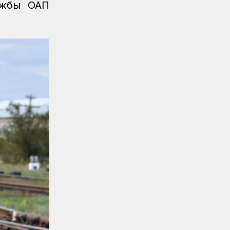
ужбы ОАП
завоевали пловцы
Регионы
07.08.2026
После модернизации открыт ж/д
вокзал Аркалыка и назначен новый
пассажирский поезд
Новости
07.08.2026
Санитарные помещения
обновляют на вокзале «Нурлы
жол»
Новости
07.08.2026
Для ж/д перевозок одежды,
обуви и бытовой техники начали
использовать навигационные
пломбы в ЕАЭС
Регионы
07.08.2026
Железнодорожники спасли
тонущую в Алаколе девушку