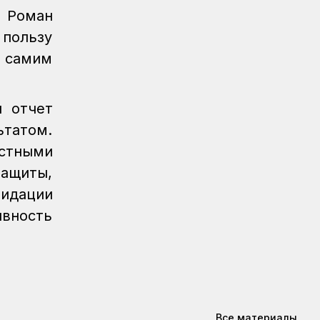
ы Роман
Новости
04.08.2026
 пользу
Вопросы государственного
транспортного контроля обсудили в
 самим
Минтрансе
Регионы
04.08.2026
 отчет
Более 40 уральских
ьтатом.
железнодорожников получили
отраслевые награды
стными
защиты,
Новости
04.08.2026
Дополнительные меры по
идации
охлаждению здания примут на
ивность
вокзале Нурлы жол
Новости
/
Архив
04.08.2026
Газета Қазақстан теміржолшысы,
№60-61 от 04 августа 2026 года
КТЖ в лицах
03.08.2026
Все материалы