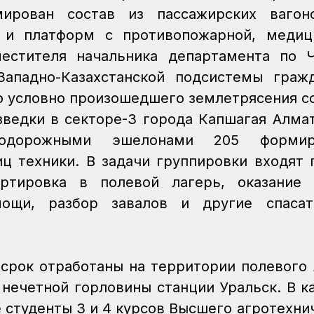
мирован состав из пассажирских вагон
 и платформ с противопожарной, медиц
местителя начальника департамента по 
Западно-Казахстанской подсистемы граж
о условно произошедшего землетрясения с
зведки в секторе-3 города Капшагая Алма
нодорожными эшелонами 205 формир
иц техники. В задачи группировки входят 
ортировка в полевой лагерь, оказание 
мощи, разбор завалов и другие спасат
 срок отработаны на территории полевого 
нечетной горловины станции Уральск. В к
е студенты 3 и 4 курсов Высшего агротехни