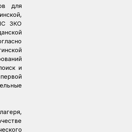
Регионы
04.08.2026
ов для
Около 150 карагандинских
инской,
железнодорожников отметили
государственными и отраслевыми
ЧС ЗКО
наградами
данской
Регионы
04.08.2026
огласно
Чествование лучших работников
тинской
железнодорожной отрасли прошло в
ований
Усть-Каменогорске
поиск и
Новости
04.08.2026
первой
Акция «Безопасный переезд» прошла
ельные
на железнодорожном переезде
станции Астана
Инфраструктура
04.08.2026
Рекорд суточной отсыпки земляного
лагеря,
полотна установлен на
ачестве
строительстве железнодорожной
линии Бахты – Аягоз
ческого