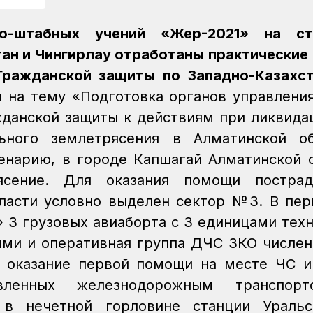
о-штабных учений «Жер-2021» на ст
тан и Чингирлау отработаны практические
Гражданской защиты по Западно-Казахс
 на тему «Подготовка органов управления
жданской защиты к действиям при ликвида
ьного землетрясения в Алматинской об
ценарию, в городе Капшагай Алматинской 
ясение. Для оказания помощи пострад
бласти условно выделен сектор №3. В пе
 3 грузовых авиаборта с 3 единицами техн
ми и оперативная группа ДЧС ЗКО числе
т оказание первой помощи на месте ЧС 
вленных железнодорожным транспор
 в нечетной горловине станции Уральс