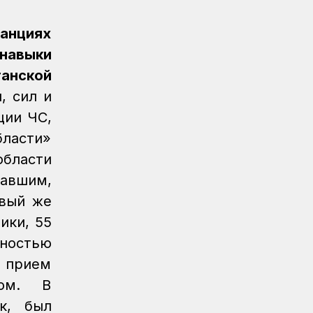
«Безопасный переезд» на 53
железнодорожных переездах
анциях
Новости
05.08.2026
 навыки
Казахстан увеличил экспорт зерна и
танской
муки почти на 13%
, сил и
Новости
05.08.2026
ции ЧС,
Транспортные полицейские провели
ласти»
рейд на вокзале Астана-1
области
Новости
05.08.2026
авшим,
Итоги работы в сфере регулируемых
рвый же
услуг за первое полугодие подвели
в КТЖ
ики, 55
нностью
Регионы
05.08.2026
День работников
и прием
железнодорожного транспорта
том. В
отметили в Костанайском регионе
к, был