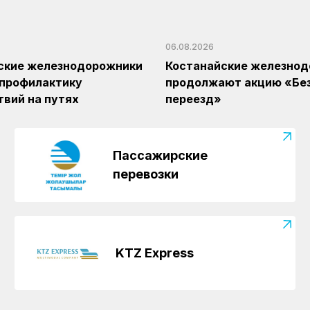
06.08.2026
ские железнодорожники
Костанайские железно
 профилактику
продолжают акцию «Бе
вий на путях
переезд»
Пассажирские
перевозки
KTZ Express