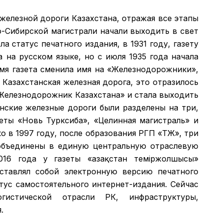
 железной дороги Казахстана, отражая все этапы
о-Сибирской магистрали начали выходить в свет
а статус печатного издания, в 1931 году, газету
а на русском языке, но с июля 1935 года начала
емя газета сменила имя на «Железнодорожники»,
 Казахстанская железная дорога, это отразилось
 «Железнодорожник Казахстана» и стала выходить
анские железные дороги были разделены на три,
зеты «Новь Турксиба», «Целинная магистраль» и
 в 1997 году, после образования РГП «ҚТЖ», три
объединены в единую центральную отраслевую
016 года у газеты «Қазақстан теміржолшысы»
дставлял собой электронную версию печатного
атус самостоятельного интернет-издания. Сейчас
гистической отрасли РК, инфраструктуры,
.