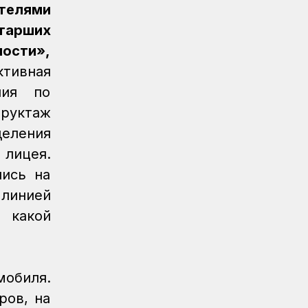
Новости
07.08.2026
ителями
Реконструкция вокзала Астана-1
старших
ведется по графику
ности»,
Новости
07.08.2026
ктивная
Железнодорожники напомнили 150
ния по
детям правила безопасности в
поездах и вблизи путей
руктаж
деления
Новости
07.08.2026
 лицея.
Порт Курык обработал почти 885
тысяч тонн грузов за полгода
лись на
линией
Новости
/
Архив
07.08.2026
Газета Қазақстан теміржолшысы, №62
 какой
от 07 августа 2026 года
Новости
06.08.2026
Вопросы противодействия
мобиля.
коррупции обсудили в КТЖ
ров, на