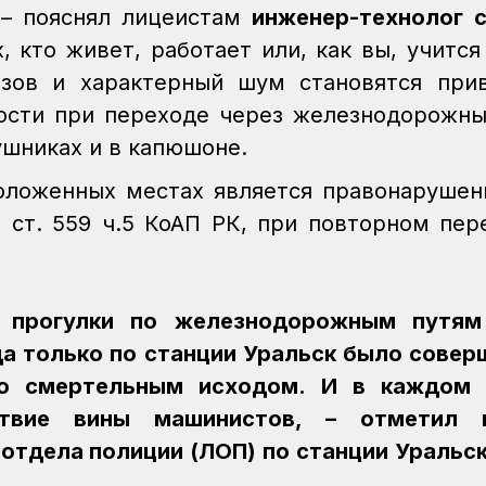
 – пояснял лицеистам
инженер-технолог 
, кто живет, работает или, как вы, учится
озов и характерный шум становятся пр
ности при переходе через железнодорожны
ушниках и в капюшоне.
оложенных местах является правонарушен
 ст. 559 ч.5 КоАП РК, при повторном пер
е прогулки по железнодорожным путям
да только по станции Уральск было совер
со смертельным исходом. И в каждом 
ствие вины машинистов, – отметил 
 отдела полиции (ЛОП) по станции Уральс