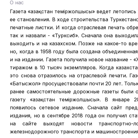
О нас
Газета «Қазақстан теміржолшысы» ведет летопись
ее становления. В ходе строительства Туркестан
печатные листки. И когда отраслевая печать обрел
так и назвали - «Турксиб». Сначала она выходил
выходить и на казахском. Позже на какое-то вр
но, когда в 1958 году была создана объединенная
и на издании. Газета получила новое название -
тиражом в 10 тысяч экземпляров. Когда казахст
это снова отразилось на отраслевой печати. Га
«Батысжол» просуществовали почти 20 лет. Только
ранее самостоятельные дорожные газеты были 
газету «Қазақстан темiржолшысы». В январе 2
появилось сетевое издание. Сначала сайт пре
издания, но в сентябре 2018 года он получил ст
на сайте выходят новости транспортно-ло
железнодорожного транспорта и машиностроения