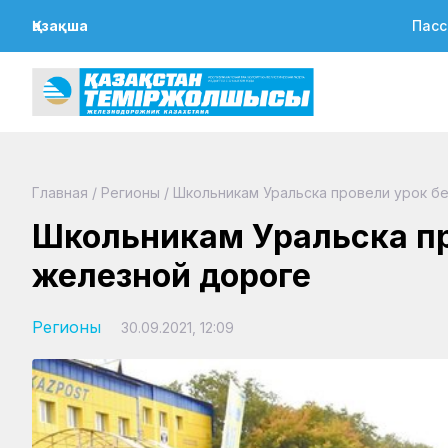
Қазақша
Пасс
Главная
/
Регионы
/
Школьникам Уральска провели урок б
Школьникам Уральска пр
железной дороге
Регионы
30.09.2021, 12:09