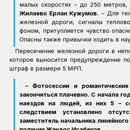
малых скоростях – до 250 метров,
Жилаево Ерлан Кужумов.
– Для тех
железной дороги, сигналы теплов
фоном, притупляется чувство опас
Опасны также привычки ходить в на
Пересечение железной дороги в неп
которое выносится предупреждение по
штраф в размере 5 МРП.
– Фотосессии и романтически
закончиться плачевно. С начала го
наездов на людей, из них 5 – 
следствием установлено отсут
заместитель начальника линейного
полиции Жандос Исабеков.