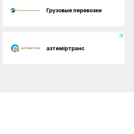
отметили в Костанайском регионе
Грузовые перевозки
Қазтеміртранс