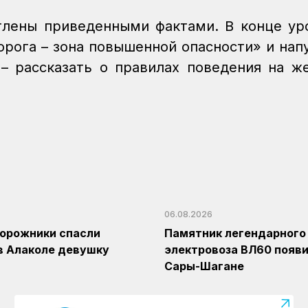
тлены приведенными фактами. В конце ур
орога – зона повышенной опасности» и нап
– рассказать о правилах поведения на ж
06.08.2026
орожники спасли
Памятник легендарного
в Алаколе девушку
электровоза ВЛ60 появи
Сары-Шагане