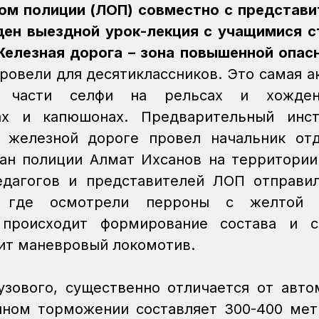
ом полиции (ЛОП) совместно с представ
ен выездной урок-лекция с учащимися 
елезная дорога – зона повышенной опас
ровели для десятиклассников. Это самая а
в части селфи на рельсах и хожде
х и капюшонах. Предварительный инст
 железной дороге провел начальник от
ан полиции Алмат Ихсанов на территории
дагогов и представителей ЛОП отправи
, где осмотрели перроны с желтой 
к происходит формирование состава и с
ит маневровый локомотив.
узового, существенно отличается от авто
нном торможении составляет 300-400 мет