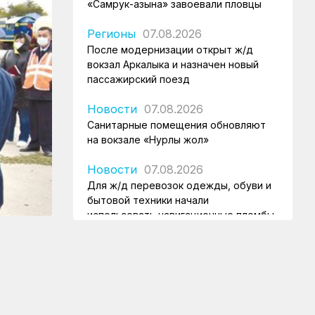
«Самрук-Қазына» завоевали пловцы
Регионы
07.08.2026
После модернизации открыт ж/д
вокзал Аркалыка и назначен новый
пассажирский поезд
Новости
07.08.2026
Санитарные помещения обновляют
на вокзале «Нурлы жол»
Новости
07.08.2026
Для ж/д перевозок одежды, обуви и
бытовой техники начали
использовать навигационные пломбы
в ЕАЭС
Регионы
07.08.2026
Железнодорожники спасли тонущую
в Алаколе девушку