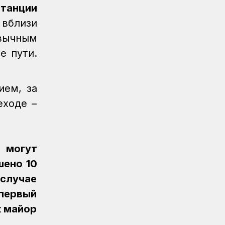
Регионы
06.08.2026
станции
Памятник легендарного электровоза
 вблизи
ВЛ60 появился в Сары-Шагане
ивычным
Новости
06.08.2026
е пути.
Долгосрочное сервисное
обслуживание повышает
надежность локомотивного парка
ием, за
КТЖ
еходе –
Регионы
06.08.2026
Павлодарские железнодорожники
проводят профилактику
происшествий на путях
 могут
шено 10
Регионы
06.08.2026
случае
Костанайские железнодорожники
продолжают акцию «Безопасный
первый
переезд»
к майор
Новости
05.08.2026