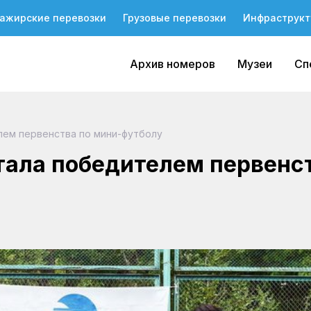
ажирские перевозки
Грузовые перевозки
Инфраструкт
Архив номеров
Музеи
Сп
лем первенства по мини-футболу
тала победителем первенс