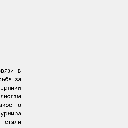
Новости
04.08.2026
Вопросы государственного
транспортного контроля обсудили в
Минтрансе
Регионы
04.08.2026
Более 40 уральских
железнодорожников получили
отраслевые награды
Новости
04.08.2026
связи в
Дополнительные меры по
рьба за
охлаждению здания примут на
перники
вокзале Нурлы жол
олистам
Новости
/
Архив
04.08.2026
акое-то
Газета Қазақстан теміржолшысы,
турнира
№60-61 от 04 августа 2026 года
 стали
КТЖ в лицах
03.08.2026