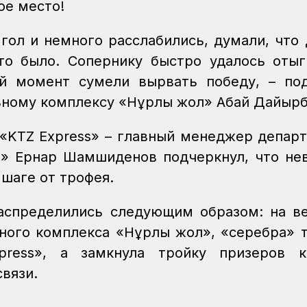
ое место!
 гол и немного расслабились, думали, что
-то было. Сопернику быстро удалось отыг
й момент сумели вырвать победу, – по
ьному комплексу «Нұрлы жол» Абай Дайырб
 «KTZ Express» – главный менеджер депар
s» Ернар Шамшиденов подчеркнул, что не
 шаге от трофея.
распределились следующим образом: на 
ьного комплекса «Нұрлы жол», «серебра» 
press», а замкнула тройку призеров к
связи.