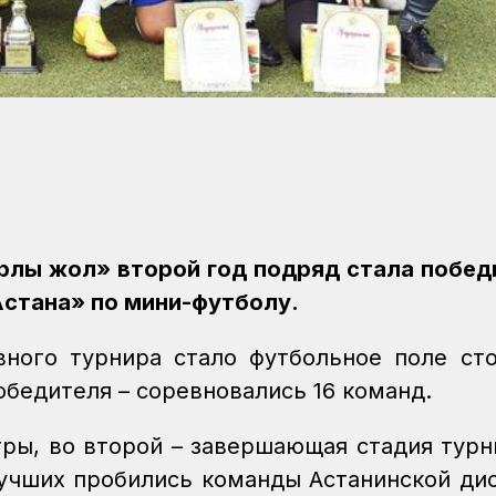
рлы жол» второй год подряд стала побе
стана» по мини-футболу.
ного турнира стало футбольное поле ст
обедителя – соревновались 16 команд.
ры, во второй – завершающая стадия турн
лучших пробились команды Астанинской ди