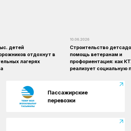
10.06.2026
тыс. детей
Строительство детсадов
орожников отдохнут в
помощь ветеранам и
ельных лагерях
профориентация: как К
на
реализует социальную 
Пассажирские
перевозки