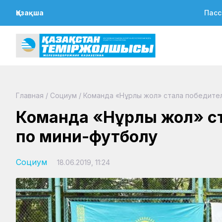
Қазақша
Пасс
Главная
/
Социум
/
Команда «Нұрлы жол» стала победите
Команда «Нұрлы жол» с
по мини-футболу
Социум
18.06.2019, 11:24