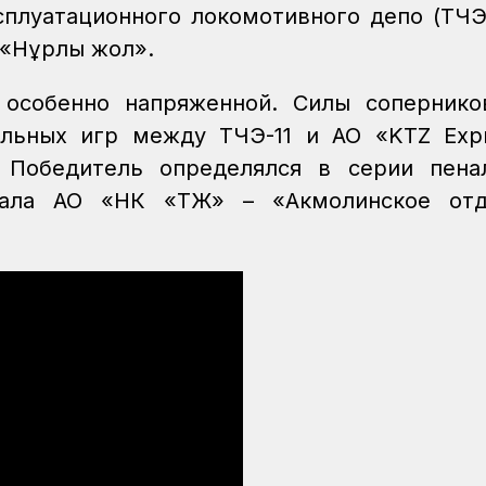
сплуатационного локомотивного депо (ТЧЭ-
 «Нұрлы жол».
 особенно напряженной. Силы соперник
альных игр между ТЧЭ-11 и АО «KTZ Exp
 Победитель определялся в серии пена
иала АО «НК «ҚТЖ» – «Акмолинское отд