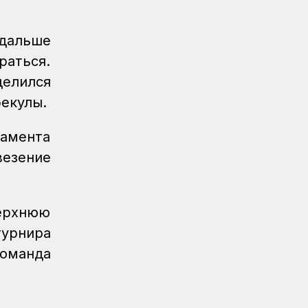
Верность профессии и воля к
победе: железнодорожник из
Караганды Зангар Кенжебеков
 дальше
раться.
КТЖ в лицах
03.08.2026
делился
От охранника до начальника
стрелковой команды: трудовой путь
екулы.
Каршиги Садубаева
тамента
везение
верхнюю
турнира
оманда