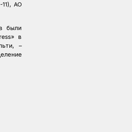
Регионы
04.08.2026
11), АО
Около 150 карагандинских
железнодорожников отметили
государственными и отраслевыми
ов были
наградами
ress» в
Регионы
04.08.2026
льти, –
Чествование лучших работников
железнодорожной отрасли прошло в
еление
Усть-Каменогорске
Новости
04.08.2026
Акция «Безопасный переезд» прошла
на железнодорожном переезде
станции Астана
Инфраструктура
04.08.2026
Рекорд суточной отсыпки земляного
полотна установлен на
строительстве железнодорожной
линии Бахты – Аягоз