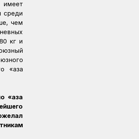
» имеет
Спорт
08.08.2026
и среди
Железнодорожница принесла
ше, чем
серебряную медаль для КТЖ
дневных
Спорт
08.08.2026
80 кг и
Очередное золото КТЖ на XI
союзный
Спартакиаде АО «Самрук-Қазына»
принес пловец
оюзного
 «қазақ
Спорт
08.08.2026
Еще один пловец-железнодорожник
принес КТЖ золото на XI
Спартакиаде АО «Самрук-Қазына»
 «қазақ
Спорт
08.08.2026
нейшего
Еще одну медаль завоевало КТЖ на
ожелал
XI Спартакиаде АО «Самрук-Қазына»
тникам
Спорт
08.08.2026
Первое золото КТЖ на XI