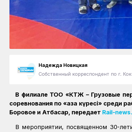
Надежда Новицкая
Собственный корреспондент по г. Ко
В филиале ТОО «КТЖ – Грузовые пе
соревнования по «қазақ күресі» среди 
Боровое и Атбасар, передает
Rail-news
В мероприятии, посвященном 30-лети