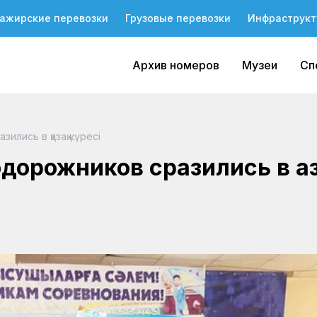
ажирские перевозки
Грузовые перевозки
Инфраструкт
Архив номеров
Музеи
Сп
лись в қазақ күресі
орожников сразились в қаз