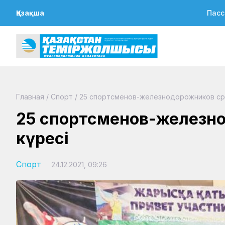
Қазақша
Пасс
Главная
/
Спорт
/
25 спортсменов-железнодорожников срази
25 спортсменов-железнод
күресі
Спорт
24.12.2021, 09:26