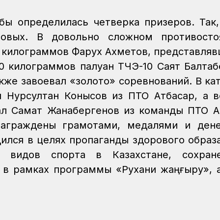
бы определилась четверка призеров. Так
зовых. В довольно сложном противосто
0 килограммов Фарух Ахметов, представля
70 килограммов палуан ТЧЭ-10 Саят Балтаб
акже завоевал «золото» соревнований. В ка
 Нурсултан Конысов из ПТО Атбасар, а 
л Самат Жанабергенов из команды ПТО А
награждены грамотами, медалями и ден
ился в целях пропаганды здорового образ
х видов спорта в Казахстане, сохран
 в рамках программы «Рухани жаңғыру», 