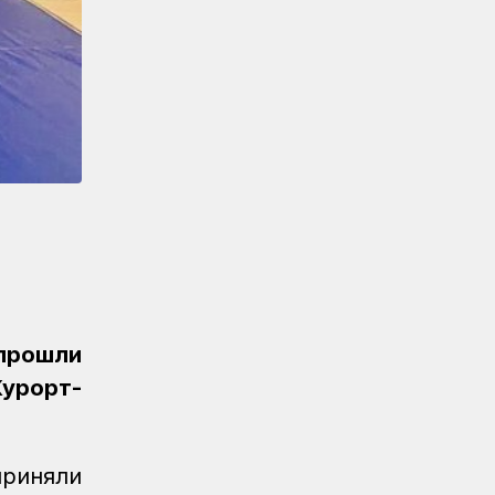
Спорт
08.08.2026
Гульжан Аманова завоевала бронзу в
турнире по шахматам
Спорт
08.08.2026
Железнодорожник из Алтынколя
победил в турнире по шахматам на
спартакиаде
Спорт
08.08.2026
Сборная КТЖ заняла второе место
по арқан тарту на спартакиаде
Спорт
08.08.2026
Әнел Жеңісқызы завоевала серебро
 прошли
для сборной КТЖ на XI Спартакиаде
Курорт-
АО «Самрук-Қазына»
Спорт
08.08.2026
Сборная КТЖ пополнила медальную
приняли
копилку серебром Ирины Радзевич