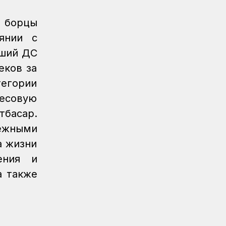
Спартакиаде «Самрук-Қазына»
завоевали пловцы
, борцы
янии с
Регионы
07.08.2026
После модернизации открыт ж/д
вший ДС
вокзал Аркалыка и назначен новый
еков за
пассажирский поезд
тегории
Новости
07.08.2026
весовую
Санитарные помещения обновляют
тбасар.
на вокзале «Нурлы жол»
ежными
Новости
07.08.2026
а жизни
Для ж/д перевозок одежды, обуви и
ения и
бытовой техники начали
использовать навигационные пломбы
а также
в ЕАЭС
Регионы
07.08.2026
Железнодорожники спасли тонущую
в Алаколе девушку