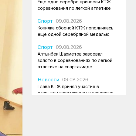
Еще одно серебро принесли КТЖ
соревнования по легкой атлетике
Спорт
09.08.2026
Копилка сборной КТЖ пополнилась
еще одной серебряной медалью
Спорт
09.08.2026
Алтынбек Шахметов завоевал
золото в соревнованиях по легкой
атлетике на спартакиаде
Новости
09.08.2026
Глава КТЖ принял участие в
открытии спартакиады и совершил
объезд ж/д объекта столицы
КТЖ в лицах
09.08.2026
Почетного железнодорожника Алму
Саулебаеву проводили на пенсию