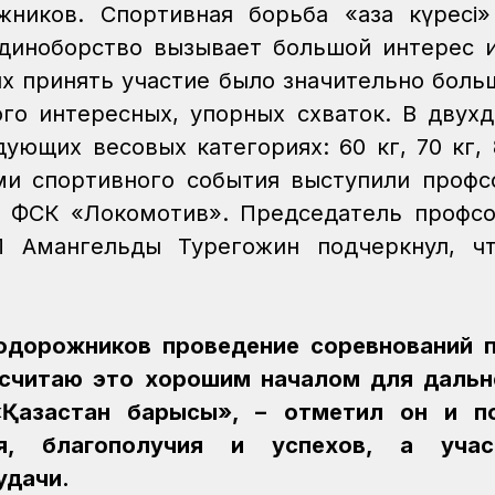
ников. Спортивная борьба «қазақ күресі
диноборство вызывает большой интерес 
 принять участие было значительно боль
го интересных, упорных схваток. В двух
ующих весовых категориях: 60 кг, 70 кг, 
ми спортивного события выступили проф
и ФСК «Локомотив». Председатель профс
 Амангельды Турегожин подчеркнул, что
одорожников проведение соревнований по
Я считаю это хорошим началом для даль
«Қазақстан барысы», – отметил он и п
я, благополучия и успехов, а учас
удачи.