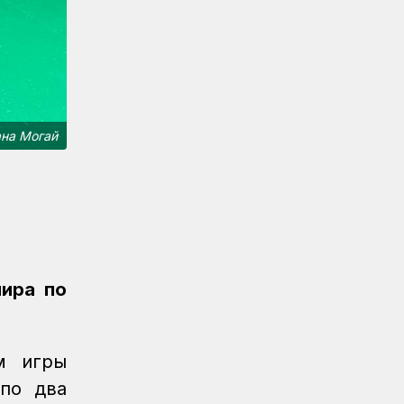
Новости
07.08.2026
Порт Курык обработал почти 885
тысяч тонн грузов за полгода
Новости
/
Архив
07.08.2026
Газета Қазақстан теміржолшысы, №62
на Могай
от 07 августа 2026 года
Новости
06.08.2026
Вопросы противодействия
коррупции обсудили в КТЖ
Регионы
06.08.2026
Памятник легендарного электровоза
ира по
ВЛ60 появился в Сары-Шагане
Новости
06.08.2026
Долгосрочное сервисное
м игры
обслуживание повышает
 по два
надежность локомотивного парка