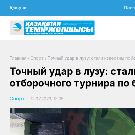
Қазақша
Пасс
Главная
/
Спорт
/
Точный удар в лузу: стали известны по
Точный удар в лузу: ста
отборочного турнира по 
Спорт
12.07.2023, 13:05