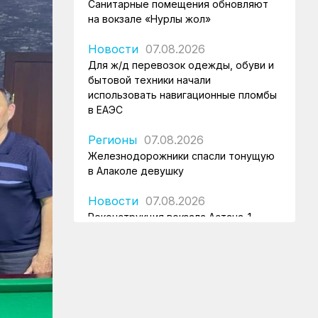
Санитарные помещения обновляют
на вокзале «Нурлы жол»
Новости
07.08.2026
Для ж/д перевозок одежды, обуви и
бытовой техники начали
использовать навигационные пломбы
в ЕАЭС
Регионы
07.08.2026
Железнодорожники спасли тонущую
в Алаколе девушку
Новости
07.08.2026
Реконструкция вокзала Астана-1
ведется по графику
Новости
07.08.2026
Железнодорожники напомнили 150
детям правила безопасности в
поездах и вблизи путей