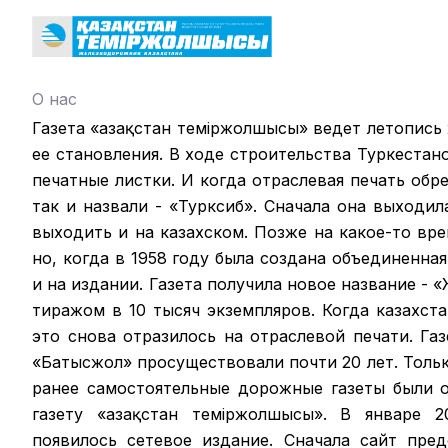
О нас
Газета «Қазақстан теміржолшысы» ведет летопись
ее становления. В ходе строительства Туркестан
печатные листки. И когда отраслевая печать обрел
так и назвали - «Турксиб». Сначала она выходил
выходить и на казахском. Позже на какое-то вр
но, когда в 1958 году была создана объединенная
и на издании. Газета получила новое название -
тиражом в 10 тысяч экземпляров. Когда казахст
это снова отразилось на отраслевой печати. Га
«Батысжол» просуществовали почти 20 лет. Только
ранее самостоятельные дорожные газеты были 
газету «Қазақстан темiржолшысы». В январе 2
появилось сетевое издание. Сначала сайт пре