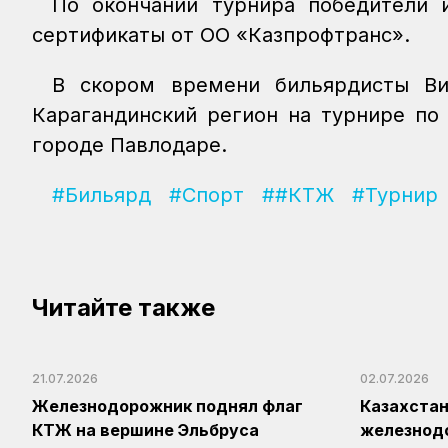
По окончании турнира победители
сертификаты от ОО «Казпрофтранс».
В скором времени бильярдисты Ви
Карагандинский регион на турнире по
городе Павлодаре.
#Бильярд
#Спорт
##КТЖ
#Турнир
Читайте также
21.07.2026
02.07.2026
Железнодорожник поднял флаг
Казахста
КТЖ на вершине Эльбруса
железнод