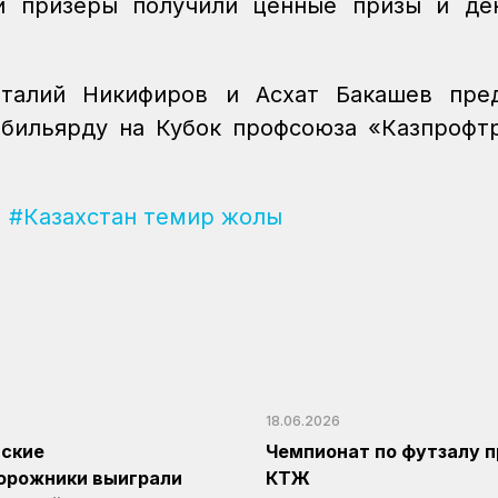
 и призеры получили ценные призы и де
талий Никифиров и Асхат Бакашев пред
 бильярду на Кубок профсоюза «Казпрофт
#Казахстан темир жолы
18.06.2026
нские
Чемпионат по футзалу п
орожники выиграли
КТЖ