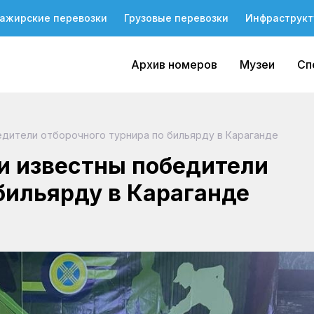
ажирские перевозки
Грузовые перевозки
Инфраструкт
Архив номеров
Музеи
Сп
бедители отборочного турнира по бильярду в Караганде
ли известны победители
бильярду в Караганде