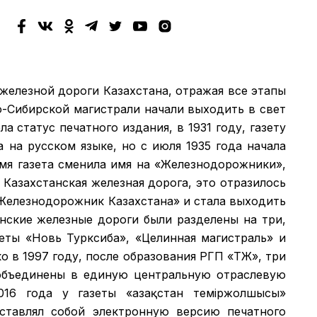
 железной дороги Казахстана, отражая все этапы
о-Сибирской магистрали начали выходить в свет
а статус печатного издания, в 1931 году, газету
а на русском языке, но с июля 1935 года начала
емя газета сменила имя на «Железнодорожники»,
 Казахстанская железная дорога, это отразилось
 «Железнодорожник Казахстана» и стала выходить
анские железные дороги были разделены на три,
зеты «Новь Турксиба», «Целинная магистраль» и
 в 1997 году, после образования РГП «ҚТЖ», три
объединены в единую центральную отраслевую
016 года у газеты «Қазақстан теміржолшысы»
дставлял собой электронную версию печатного