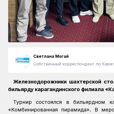
Светлана Могай
Собственный корреспондент по Караг
Железнодорожники шахтерской сто
бильярду карагандинского филиала «К
Турнир состоялся в бильярдном к
«Комбинированная пирамида». В меро