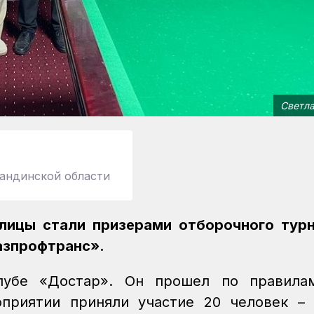
Светла
андинской области
лицы стали призерами отборочного турн
азпрофтранс».
лубе «Достар». Он прошел по правила
приятии приняли участие 20 человек –