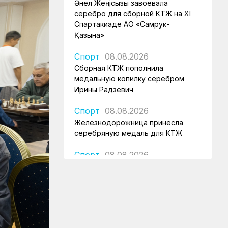
Әнел Жеңісқызы завоевала
серебро для сборной КТЖ на XI
Спартакиаде АО «Самрук-
Қазына»
Спорт
08.08.2026
Сборная КТЖ пополнила
медальную копилку серебром
Ирины Радзевич
Спорт
08.08.2026
Железнодорожница принесла
серебряную медаль для КТЖ
Спорт
08.08.2026
Очередное золото КТЖ на XI
Спартакиаде АО «Самрук-
Қазына» принес пловец
Спорт
08.08.2026
Еще один пловец-