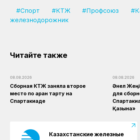
#Спорт
#КТЖ
#Профсоюз
#К
железнодорожник
Читайте также
08.08.2026
08.08.2026
Сборная КТЖ заняла второе
Әнел Жеңі
место по арқан тарту на
для сборн
Спартакиаде
Спартаки
Қазына»
Казахстанские железные