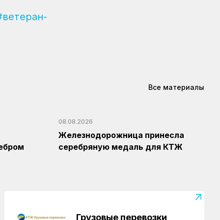
#ветеран-
Все материалы
08.08.2026
а
Железнодорожница принесла
ебром
серебряную медаль для КТЖ
Грузовые перевозки