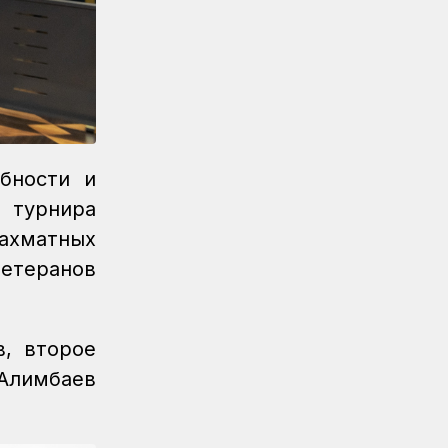
Новости
07.08.2026
Порт Курык обработал почти 885
тысяч тонн грузов за полгода
Новости
/
Архив
07.08.2026
Газета Қазақстан теміржолшысы,
№62 от 07 августа 2026 года
бности и
Новости
06.08.2026
 турнира
Вопросы противодействия
ахматных
коррупции обсудили в КТЖ
ветеранов
Регионы
06.08.2026
Памятник легендарного
электровоза ВЛ60 появился в
, второе
Сары-Шагане
 Алимбаев
Новости
06.08.2026
Долгосрочное сервисное
обслуживание повышает