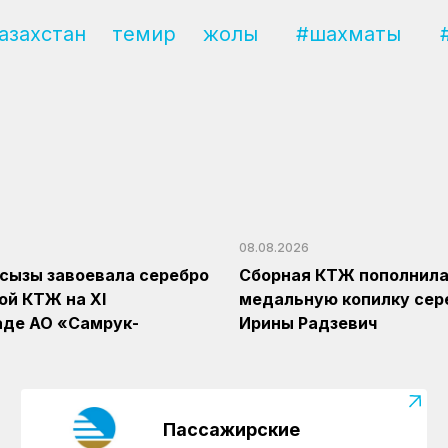
азахстан темир жолы
#шахматы
08.08.2026
сқызы завоевала серебро
Сборная КТЖ пополнил
ой КТЖ на XI
медальную копилку сер
аде АО «Самрук-
Ирины Радзевич
Пассажирские