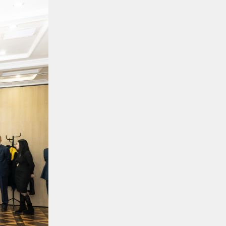
надежность локомотивного парка
КТЖ
Регионы
06.08.2026
Павлодарские
железнодорожники проводят
профилактику происшествий на
путях