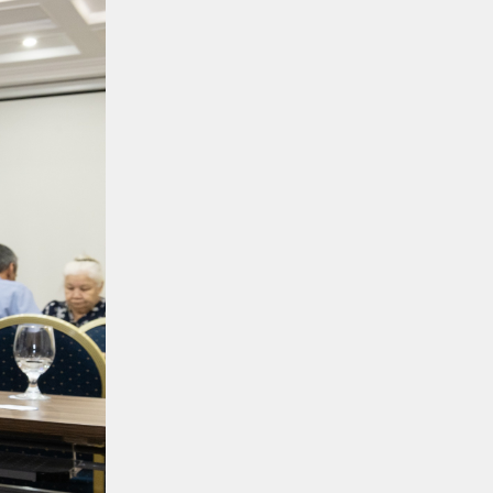
обновляют на вокзале «Нурлы
жол»
Новости
07.08.2026
Для ж/д перевозок одежды,
обуви и бытовой техники начали
использовать навигационные
пломбы в ЕАЭС
Регионы
07.08.2026
Железнодорожники спасли
тонущую в Алаколе девушку
Новости
07.08.2026
Реконструкция вокзала Астана-1
ведется по графику
Новости
07.08.2026
Железнодорожники напомнили
150 детям правила безопасности
в поездах и вблизи путей