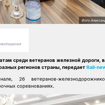
Фото Алексан
міржолшысы»
атам среди ветеранов железной дороги, 
разных регионов страны, передает
Rail-ne
ле, 26 ветеранов-железнодорожник
очных соревнованиях.