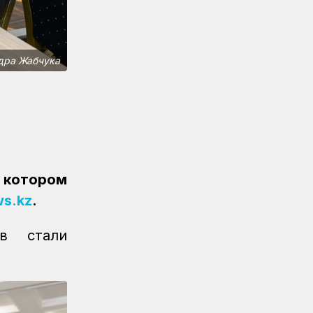
железнодорожник принес КТЖ
золото на XI Спартакиаде АО
«Самрук-Қазына»
дра Жабчука
Спорт
08.08.2026
Еще одну медаль завоевало КТЖ
на XI Спартакиаде АО «Самрук-
Қазына»
Спорт
08.08.2026
Первое золото КТЖ на XI
Спартакиаде «Самрук-Қазына»
в котором
завоевали пловцы
ws.kz
.
Регионы
07.08.2026
После модернизации открыт ж/д
ов стали
вокзал Аркалыка и назначен новый
пассажирский поезд
Новости
07.08.2026
Санитарные помещения