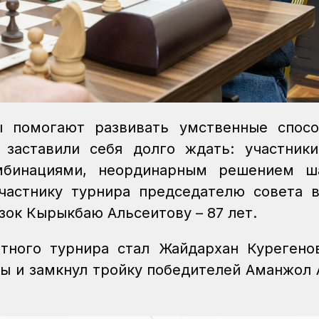
 помогают развивать умственные спосо
 заставили себя долго ждать: участники
мбинациями, неординарным решением ш
частнику турнира председателю совета 
зок Кырыкбаю Альсеитову – 87 лет.
тного турнира стал Жайдархан Курегенов
ды и замкнул тройку победителей Аманжол