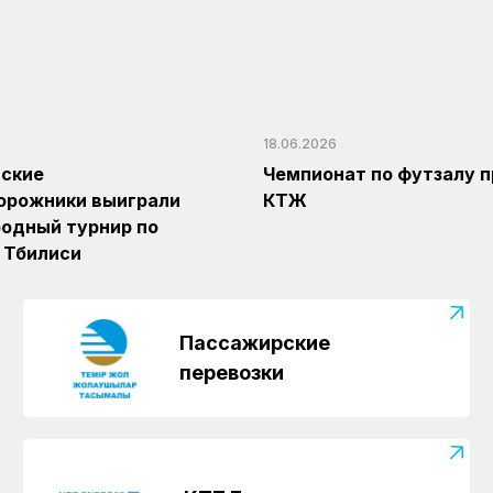
18.06.2026
нские
Чемпионат по футзалу п
орожники выиграли
КТЖ
одный турнир по
 Тбилиси
Пассажирские
перевозки