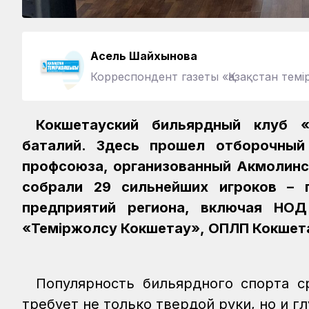
Асель Шайхынова
Корреспондент газеты «Қазақстан те
Кокшетауский бильярдный клуб 
баталий. Здесь прошел отборочный
профсоюза, организованный Акмолин
собрали 29 сильнейших игроков – 
предприятий региона, включая НОД 
«Темiржолсу Кокшетау», ОПЛП Кокшета
Популярность бильярдного спорта с
требует не только твердой руки, но и 