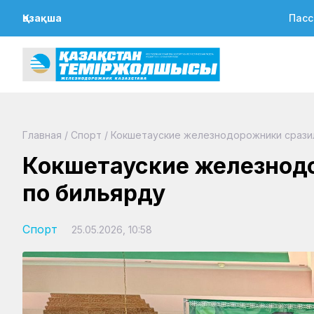
Қазақша
Пасс
Главная
/
Спорт
/
Кокшетауские железнодорожники сразил
Кокшетауские железнодо
по бильярду
Спорт
25.05.2026, 10:58