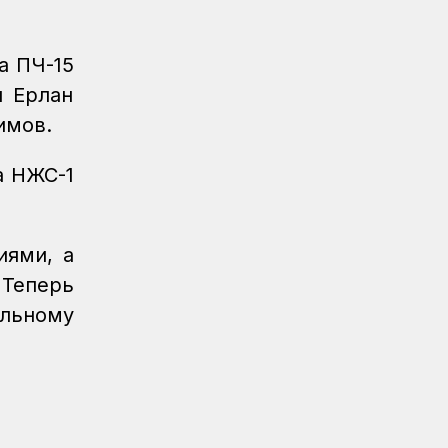
Новости
04.08.2026
Вопросы государственного
а ПЧ-15
транспортного контроля обсудили в
и Ерлан
Минтрансе
имов.
Регионы
04.08.2026
Более 40 уральских
а НЖС-1
железнодорожников получили
отраслевые награды
Новости
04.08.2026
иями, а
Дополнительные меры по
 Теперь
охлаждению здания примут на
вокзале Нурлы жол
альному
Новости
/
Архив
04.08.2026
Газета Қазақстан теміржолшысы,
№60-61 от 04 августа 2026 года
КТЖ в лицах
03.08.2026