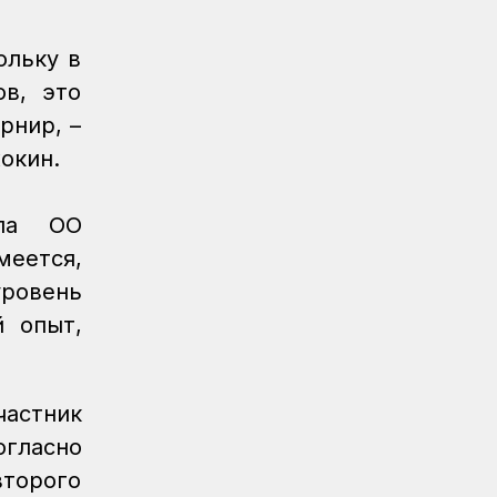
Регионы
04.08.2026
Около 150 карагандинских
ольку в
железнодорожников отметили
государственными и отраслевыми
ов, это
наградами
рнир, –
Регионы
04.08.2026
окин.
Чествование лучших работников
железнодорожной отрасли прошло в
ала ОО
Усть-Каменогорске
меется,
Новости
04.08.2026
ровень
Акция «Безопасный переезд» прошла
на железнодорожном переезде
й опыт,
станции Астана
Инфраструктура
04.08.2026
астник
Рекорд суточной отсыпки земляного
полотна установлен на
гласно
строительстве железнодорожной
второго
линии Бахты – Аягоз