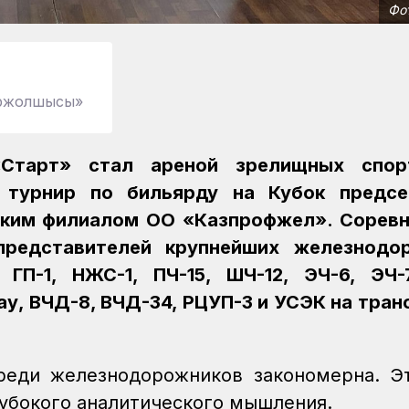
Фо
міржолшысы»
«Старт» стал ареной зрелищных спор
 турнир по бильярду на Кубок предсе
ским филиалом ОО «Казпрофжел». Соревн
представителей крупнейших железнодо
ГП-1, НЖС-1, ПЧ-15, ШЧ-12, ЭЧ-6, ЭЧ-
у, ВЧД-8, ВЧД-34, РЦУП-3 и УСЭК на тран
реди железнодорожников закономерна. Э
глубокого аналитического мышления.