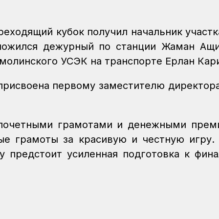
реходящий кубок получил начальник участк
оложился дежурный по станции Жаман Ащ
кмолинского УСЭК на транспорте Ерлан Кар
присвоена первому заместителю директор
почетными грамотами и денежными прем
ые грамоты за красивую и честную игру.
у предстоит усиленная подготовка к фин