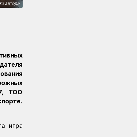
«Безопасный переезд» на 53
то автора
железнодорожных переездах
Новости
05.08.2026
Казахстан увеличил экспорт зерна и
муки почти на 13%
Новости
05.08.2026
тивных
Транспортные полицейские провели
рейд на вокзале Астана-1
дателя
ования
Новости
05.08.2026
Итоги работы в сфере регулируемых
рожных
услуг за первое полугодие подвели
7, ТОО
в КТЖ
спорте.
Регионы
05.08.2026
День работников
железнодорожного транспорта
та игра
отметили в Костанайском регионе