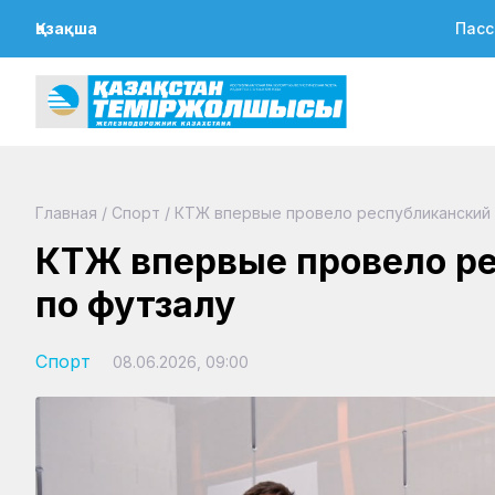
Қазақша
Пасс
Главная
/
Спорт
/
КТЖ впервые провело республиканский 
КТЖ впервые провело ре
по футзалу
Спорт
08.06.2026, 09:00