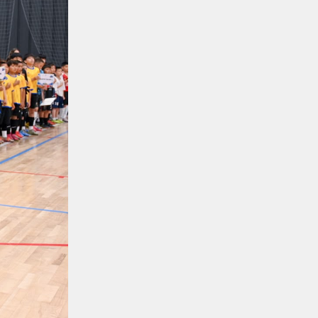
обслуживание повышает
надежность локомотивного парка
КТЖ
Регионы
06.08.2026
Павлодарские
железнодорожники проводят
профилактику происшествий на
путях
Регионы
06.08.2026
Костанайские железнодорожники
продолжают акцию «Безопасный
переезд»
Новости
05.08.2026
Железнодорожники провели
профилактическую акцию
«Безопасный переезд» на 53
железнодорожных переездах