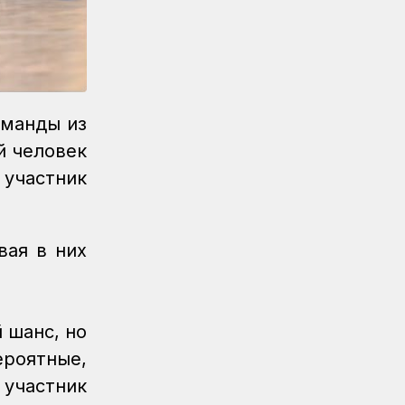
оманды из
й человек
 участник
вая в них
 шанс, но
ероятные,
участник