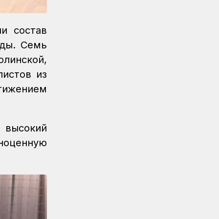
Новости
05.08.2026
Казахстан увеличил экспорт
зерна и муки почти на 13%
и состав
нды. Семь
Новости
05.08.2026
Транспортные полицейские
линской,
провели рейд на вокзале Астана-1
листов из
тижением
Новости
05.08.2026
Итоги работы в сфере
регулируемых услуг за первое
полугодие подвели в КТЖ
высокий
Регионы
05.08.2026
ноценную
День работников
железнодорожного транспорта
отметили в Костанайском регионе
Регионы
04.08.2026
Около 150 карагандинских
железнодорожников отметили