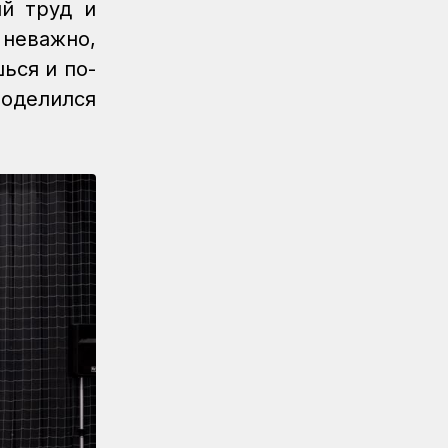
ий труд и
 неважно,
ься и по-
оделился