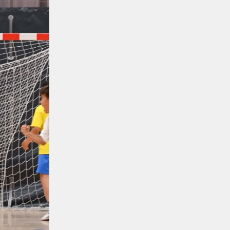
государственными и отраслевыми
наградами
Регионы
04.08.2026
Чествование лучших работников
железнодорожной отрасли
прошло в Усть-Каменогорске