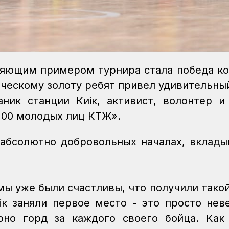
ляющим примером турнира стала победа к
ическому золоту ребят привел удивительны
ник станции Киік, активист, волонтер и
100 молодых лиц КТЖ».
абсолютно добровольных началах, вклады
мы уже были счастливы, что получили такой
ік заняли первое место - это просто нев
но горд за каждого своего бойца. Как 