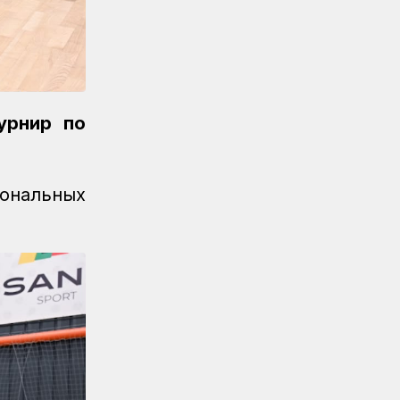
в поездах и вблизи путей
Новости
07.08.2026
Порт Курык обработал почти 885
тысяч тонн грузов за полгода
Новости
/
Архив
07.08.2026
урнир по
Газета Қазақстан теміржолшысы,
№62 от 07 августа 2026 года
иональных
Новости
06.08.2026
Вопросы противодействия
коррупции обсудили в КТЖ
Регионы
06.08.2026
Памятник легендарного
электровоза ВЛ60 появился в
Сары-Шагане
Новости
06.08.2026
Долгосрочное сервисное