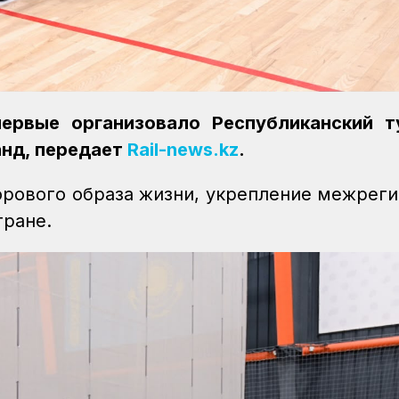
ервые организовало Республиканский т
анд, передает
Rail-news.kz
.
орового образа жизни, укрепление межрег
тране.