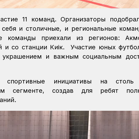
астие 11 команд. Организаторы подобрал
ь себя и столичные, и региональные кома
е команды приехали из регионов: Акмо
й и со станции Киік. Участие юных футбо
м украшением и важным социальным дос
 спортивные инициативы на столь 
ом сегменте, создав для ребят пол
аний.