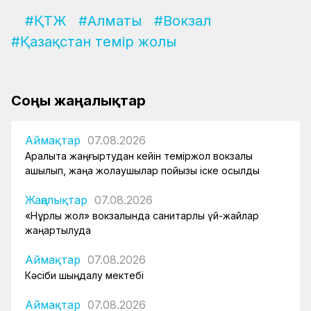
#ҚТЖ
#Алматы
#Вокзал
#Қазақстан темір жолы
Соңғы жаңалықтар
Аймақтар
07.08.2026
Арқалықта жаңғыртудан кейін теміржол вокзалы
ашылып, жаңа жолаушылар пойызы іске қосылды
Жаңалықтар
07.08.2026
«Нұрлы жол» вокзалында санитарлық үй-жайлар
жаңартылуда
Аймақтар
07.08.2026
Кәсіби шыңдалу мектебі
Аймақтар
07.08.2026