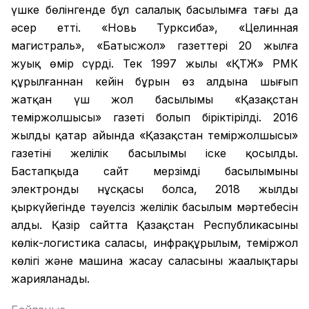
үшке бөлінгенде бұл салалық басылымға тағы да
әсер етті. «Новь Турксиба», «Целинная
магистраль», «Батысжол» газеттері 20 жылға
жуық өмір сүрді. Тек 1997 жылы «ҚТЖ» РМК
құрылғаннан кейін бұрын өз алдына шығып
жатқан үш жол басылымы «Қазақстан
теміржолшысы» газеті болып біріктірілді. 2016
жылдың қаңтар айында «Қазақстан теміржолшысы»
газетінің желілік басылымы іске қосылды.
Бастапқыда сайт мерзімді басылымының
электронды нұсқасы болса, 2018 жылдың
қыркүйегінде тәуелсіз желілік басылым мәртебесін
алды. Қазір сайтта Қазақстан Республикасының
көлік-логистика саласы, инфрақұрылым, теміржол
көлігі және машина жасау саласының жаңалықтары
жарияланады.