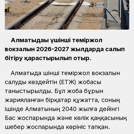
Алматыдағы үшінші теміржол
вокзалын 2026-2027 жылдарда салып
бітіру қарастырылып отыр.
Алматыда үшінші теміржол вокзалын
салуды көздейтін (ЕТЖ) жобасы
таныстырылды. Бұл жоба бұрын
жарияланған бірқатар құжатта, соның
ішінде Алматының 2040 жылға дейінгі
Бас жоспарында және көлік қаңқасының
шебер жоспарында көрініс тапқан.