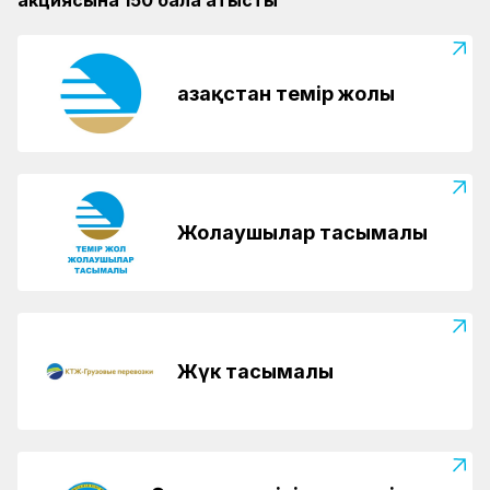
Қазақстан темір жолы
Жолаушылар тасымалы
Жүк тасымалы