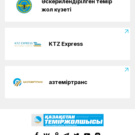
Әскерилендірілген темір
жол күзеті
KTZ Express
Қазтеміртранс