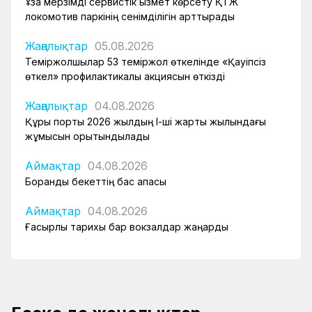
Ұзақ мерзімді сервистік қызмет көрсету ҚТЖ
локомотив паркінің сенімділігін арттырады
Жаңалықтар
05.08.2026
Теміржолшылар 53 теміржол өткелінде «Қауіпсіз
өткел» профилактикалық акциясын өткізді
Жаңалықтар
04.08.2026
Құрық порты 2026 жылдың І-ші жарты жылындағы
жұмысын қорытындылады
Аймақтар
04.08.2026
Боранды бекеттің бас қақпасы
Аймақтар
04.08.2026
Ғасырлық тарихы бар вокзалдар жаңарды