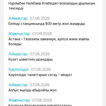
Нұрлыбек Нәлібаев Ақтөбедегі вокзалдың құрылысын
тексерді
Аймақтар
07.08.2026
Екпінді станциясында 800 метр жол жаңарды
Жаңалықтар
07.08.2026
Астана – 1 вокзалы заманауи, қауіпсіз және жайлы
болады
Аймақтар
07.08.2026
Күзет қызметінің қырандары
Қауіпсіздік
07.08.2026
Қауіпсіздік талаптарын сақтау – міндет
Аймақтар
07.08.2026
Алпыс жылдық абыройлы жол
Жаңалықтар
07.08.2026
Кәсіподақ белсенділері марапатталды