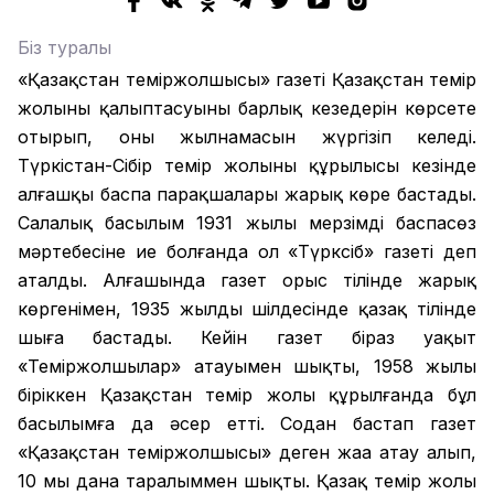
Біз туралы
«Қазақстан теміржолшысы» газеті Қазақстан темір
жолының қалыптасуының барлық кезеңдерін көрсете
отырып, оның жылнамасын жүргізіп келеді.
Түркістан-Сібір темір жолының құрылысы кезінде
алғашқы баспа парақшалары жарық көре бастады.
Салалық басылым 1931 жылы мерзімді баспасөз
мәртебесіне ие болғанда ол «Түрксіб» газеті деп
аталды. Алғашында газет орыс тілінде жарық
көргенімен, 1935 жылдың шілдесінде қазақ тілінде
шыға бастады. Кейін газет біраз уақыт
«Теміржолшылар» атауымен шықты, 1958 жылы
біріккен Қазақстан темір жолы құрылғанда бұл
басылымға да әсер етті. Содан бастап газет
«Қазақстан теміржолшысы» деген жаңа атау алып,
10 мың дана таралыммен шықты. Қазақ темір жолы