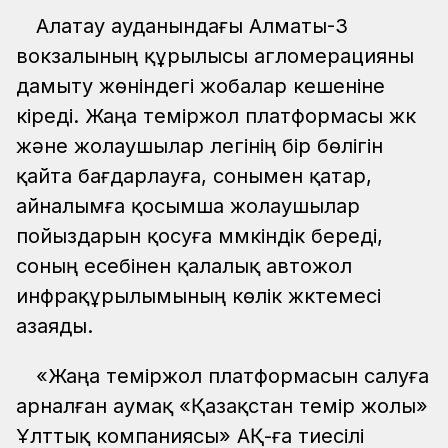
Алатау ауданындағы Алматы-3
вокзалының құрылысы агломерацияны
дамыту жөніндегі жобалар кешеніне
кіреді. Жаңа теміржол платформасы жүк
және жолаушылар легінің бір бөлігін
қайта бағдарлауға, сонымен қатар,
айналымға қосымша жолаушылар
пойыздарын қосуға мүмкіндік береді,
соның есебінен қалалық автожол
инфрақұрылымының көлік жүктемесі
азаяды.
«Жаңа теміржол платформасын салуға
арналған аумақ «Қазақстан темір жолы»
Ұлттық компаниясы» АҚ-ға тиесілі