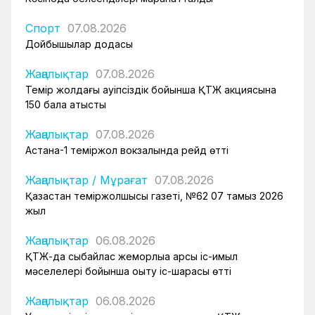
Спорт
07.08.2026
Дойбышылар додасы
Жаңалықтар
07.08.2026
Темір жолдағы қауіпсіздік бойынша ҚТЖ акциясына
150 бала қатысты
Жаңалықтар
07.08.2026
Астана-1 теміржол вокзалында рейд өтті
Жаңалықтар
/
Мұрағат
07.08.2026
Қазақстан теміржолшысы газеті, №62 07 тамыз 2026
жыл
Жаңалықтар
06.08.2026
ҚТЖ-да сыбайлас жемқорлыққа қарсы іс-қимыл
мәселелері бойынша оқыту іс-шарасы өтті
Жаңалықтар
06.08.2026