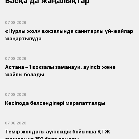
Басқа да жаңалықтар
07.08.2026
«Нұрлы жол» вокзалында санитарлық үй-жайлар
жаңартылуда
07.08.2026
Астана – 1 вокзалы заманауи, қауіпсіз және
жайлы болады
07.08.2026
Кәсіподақ белсенділері марапатталды
07.08.2026
Темір жолдағы қауіпсіздік бойынша ҚТЖ
акциясына 150 бала қатысты