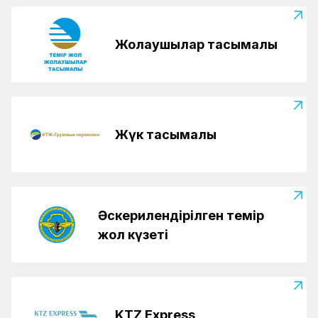
Жолаушылар тасымалы
Жүк тасымалы
Әскерилендірілген темір
жол күзеті
KTZ Express