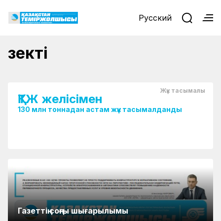
Русский
Нұрлыбек Нәлібаев Ақтөбедегі
Өзекті
вокзалдың құрылысын тексерді
Жүк тасымалы
ҚТЖ желісімен
130 млн тоннадан астам жүк тасымалданды
Газеттің соңғы шығарылымы
Астана – 1 вокзалы заманауи, қауіпсіз және