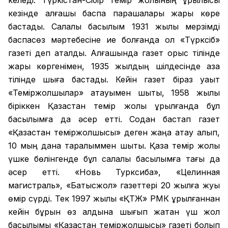
келеді. Түркістан-Сібір темір жолының құрылысы
кезінде алғашқы баспа парақшалары жарық көре
бастады. Салалық басылым 1931 жылы мерзімді
баспасөз мәртебесіне ие болғанда ол «Түрксіб»
газеті деп аталды. Алғашында газет орыс тілінде
жарық көргенімен, 1935 жылдың шілдесінде қазақ
тілінде шыға бастады. Кейін газет біраз уақыт
«Теміржолшылар» атауымен шықты, 1958 жылы
біріккен Қазақстан темір жолы құрылғанда бұл
басылымға да әсер етті. Содан бастап газет
«Қазақстан теміржолшысы» деген жаңа атау алып,
10 мың дана таралыммен шықты. Қазақ темір жолы
үшке бөлінгенде бұл салалық басылымға тағы да
әсер етті. «Новь Турксиба», «Целинная
магистраль», «Батысжол» газеттері 20 жылға жуық
өмір сүрді. Тек 1997 жылы «ҚТЖ» РМК құрылғаннан
кейін бұрын өз алдына шығып жатқан үш жол
басылымы «Қазақстан теміржолшысы» газеті болып