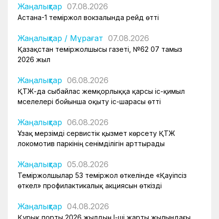
Жаңалықтар
07.08.2026
Астана-1 теміржол вокзалында рейд өтті
Жаңалықтар
/
Мұрағат
07.08.2026
Қазақстан теміржолшысы газеті, №62 07 тамыз
2026 жыл
Жаңалықтар
06.08.2026
ҚТЖ-да сыбайлас жемқорлыққа қарсы іс-қимыл
мәселелері бойынша оқыту іс-шарасы өтті
Жаңалықтар
06.08.2026
Ұзақ мерзімді сервистік қызмет көрсету ҚТЖ
локомотив паркінің сенімділігін арттырады
Жаңалықтар
05.08.2026
Теміржолшылар 53 теміржол өткелінде «Қауіпсіз
өткел» профилактикалық акциясын өткізді
Жаңалықтар
04.08.2026
Құрық порты 2026 жылдың І-ші жарты жылындағы