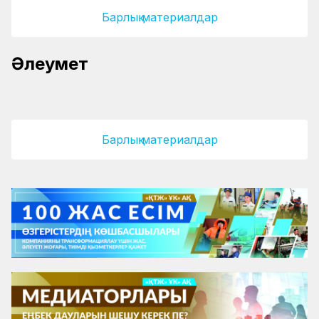
Барлық материалдар
Әлеумет
Тағы екі жүз бала демалады
«Үміт» пойызы іске қосылды
Барлық материалдар