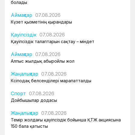
болады
Аймақтар
07.08.2026
Күзет қызметінің қырандары
Қауіпсіздік
07.08.2026
Қауіпсіздік талаптарын сақтау – міндет
Аймақтар
07.08.2026
Алпыс жылдық абыройлы жол
Жаңалықтар
07.08.2026
Кәсіподақ белсенділері марапатталды
Спорт
07.08.2026
Дойбышылар додасы
Жаңалықтар
07.08.2026
Темір жолдағы қауіпсіздік бойынша ҚТЖ акциясына
150 бала қатысты