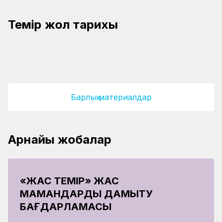
Теміржолдың жырын жырлап, мұңын мұңдаған
Темір жол тарихы
қаламгер
Майталман теміржолшы Әнуарбек
Шежірелі шойын жол тарихы
Ыбыраевтың құрметіне ескерткіш тақта
орнатылды
«Алтын кітап» қорына енді
Барлық материалдар
Арнайы жобалар
«ЖАС ТЕМІР» ЖАС
МАМАНДАРДЫ ДАМЫТУ
БАҒДАРЛАМАСЫ