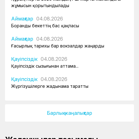
жұмысын қорытындылады
Аймақтар
04.08.2026
Боранды бекеттің бас қақпасы
Аймақтар
04.08.2026
Ғасырлық тарихы бар вокзалдар жаңарды
Қауіпсіздік
04.08.2026
Қауіпсіздік сызығынан аттама...
Қауіпсіздік
04.08.2026
Жүргізушілерге жадынама таратты
Барлық жаңалықтар
Пойыздағы санитарлық қауіпсіздік қалай