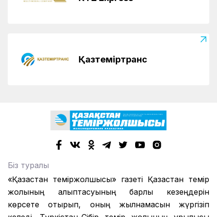
Қазтеміртранс
Біз туралы
«Қазақстан теміржолшысы» газеті Қазақстан темір
жолының қалыптасуының барлық кезеңдерін
көрсете отырып, оның жылнамасын жүргізіп