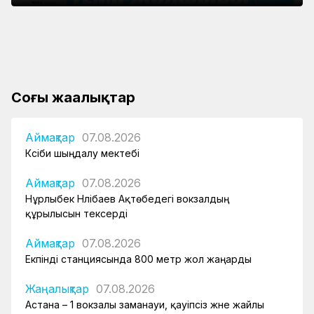
Екпінді станциясында 800 метр жол жаңарды
жайлы болады
Күзет қызметінің қырандары
Қауіпсіздік талаптарын сақтау – міндет
Соңғы жаңалықтар
Аймақтар
07.08.2026
Кәсіби шыңдалу мектебі
Аймақтар
07.08.2026
Нұрлыбек Нәлібаев Ақтөбедегі вокзалдың
құрылысын тексерді
Аймақтар
07.08.2026
Екпінді станциясында 800 метр жол жаңарды
Жаңалықтар
07.08.2026
Астана – 1 вокзалы заманауи, қауіпсіз және жайлы