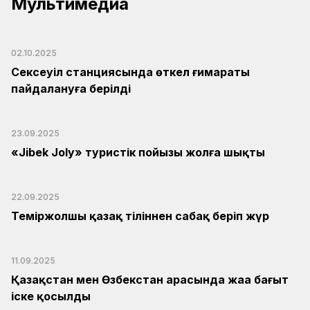
Мультимедиа
02.10.2025
Сексеуіл станциясында өткел ғимараты
пайдалануға берілді
23.09.2025
«Jibek Joly» туристік пойызы жолға шықты
22.09.2025
Теміржолшы қазақ тіліннен сабақ беріп жүр
11.09.2025
Қазақстан мен Өзбекстан арасында жаңа бағыт
іске қосылды