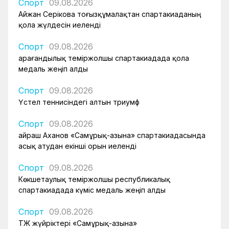
Спорт
09.08.2026
Айжан Серікова тоғызқұмалақтан спартакиаданың
қола жүлдесін иеленді
Спорт
09.08.2026
Қарағандылық теміржолшы спартакиадада қола
медаль жеңіп алды
Спорт
09.08.2026
Үстел теннисіндегі алтын триумф
Спорт
09.08.2026
Қайраш Аханов «Самұрық-Қазына» спартакиадасында
асық атудан екінші орын иеленді
Спорт
09.08.2026
Көкшетаулық теміржолшы республикалық
спартакиадада күміс медаль жеңіп алды
Спорт
09.08.2026
ҚТЖ жүйріктері «Самұрық-Қазына»