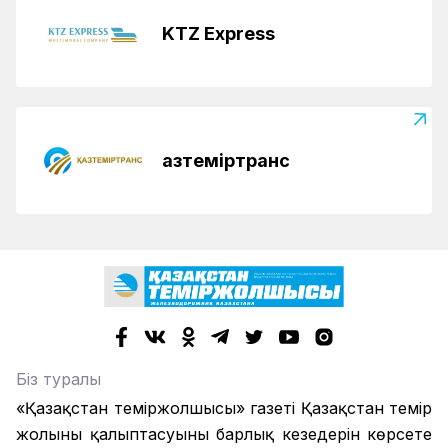
KTZ Express
Қазтеміртранс
Біз туралы
«Қазақстан теміржолшысы» газеті Қазақстан темір
жолының қалыптасуының барлық кезеңдерін көрсете