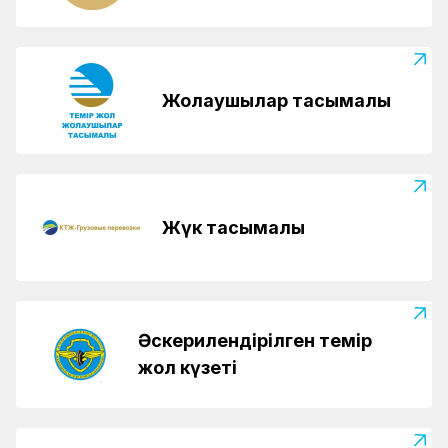
Жолаушылар тасымалы
Жүк тасымалы
Әскерилендірілген темір
жол күзеті