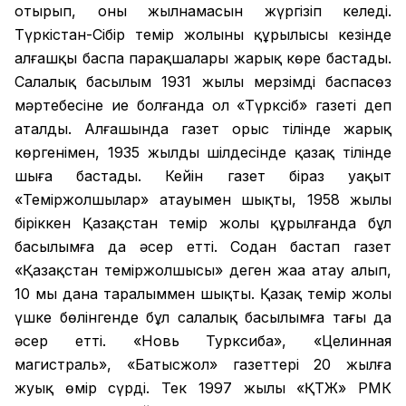
отырып, оның жылнамасын жүргізіп келеді.
Түркістан-Сібір темір жолының құрылысы кезінде
алғашқы баспа парақшалары жарық көре бастады.
Салалық басылым 1931 жылы мерзімді баспасөз
мәртебесіне ие болғанда ол «Түрксіб» газеті деп
аталды. Алғашында газет орыс тілінде жарық
көргенімен, 1935 жылдың шілдесінде қазақ тілінде
шыға бастады. Кейін газет біраз уақыт
«Теміржолшылар» атауымен шықты, 1958 жылы
біріккен Қазақстан темір жолы құрылғанда бұл
басылымға да әсер етті. Содан бастап газет
«Қазақстан теміржолшысы» деген жаңа атау алып,
10 мың дана таралыммен шықты. Қазақ темір жолы
үшке бөлінгенде бұл салалық басылымға тағы да
әсер етті. «Новь Турксиба», «Целинная
магистраль», «Батысжол» газеттері 20 жылға
жуық өмір сүрді. Тек 1997 жылы «ҚТЖ» РМК