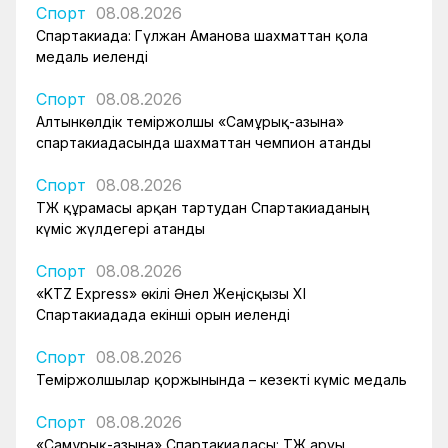
Спорт
08.08.2026
Спартакиада: Гүлжан Аманова шахматтан қола
медаль иеленді
Спорт
08.08.2026
Алтынкөлдік теміржолшы «Самұрық-Қазына»
спартакиадасында шахматтан чемпион атанды
Спорт
08.08.2026
ҚТЖ құрамасы арқан тартудан Спартакиаданың
күміс жүлдегері атанды
Спорт
08.08.2026
«KTZ Express» өкілі Әнел Жеңісқызы XI
Спартакиадада екінші орын иеленді
Спорт
08.08.2026
Теміржолшылар қоржынында – кезекті күміс медаль
Спорт
08.08.2026
«Самұрық-Қазына» Спартакиадасы: ҚТЖ аруы