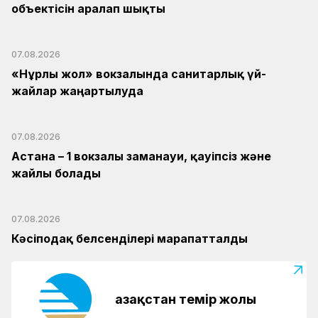
объектісін аралап шықты
07.08.2026
«Нұрлы жол» вокзалында санитарлық үй-
жайлар жаңартылуда
07.08.2026
Астана – 1 вокзалы заманауи, қауіпсіз және
жайлы болады
07.08.2026
Кәсіподақ белсенділері марапатталды
Қазақстан темір жолы