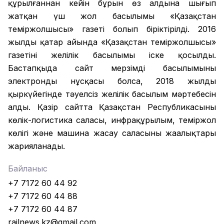
құрылғаннан кейін бұрын өз алдына шығып
жатқан үш жол басылымы «Қазақстан
теміржолшысы» газеті болып біріктірілді. 2016
жылдың қаңтар айында «Қазақстан теміржолшысы»
газетінің желілік басылымы іске қосылды.
Бастапқыда сайт мерзімді басылымының
электронды нұсқасы болса, 2018 жылдың
қыркүйегінде тәуелсіз желілік басылым мәртебесін
алды. Қазір сайтта Қазақстан Республикасының
көлік-логистика саласы, инфрақұрылым, теміржол
көлігі және машина жасау саласының жаңалықтары
жарияланады.
Байланыс
+7 7172 60 44 92
+7 7172 60 44 88
+7 7172 60 44 87
railnews.kz@gmail.com