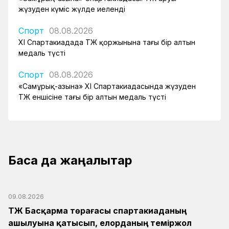
жүзуден күміс жүлде иеленді
Спорт
08.08.2026
XI Спартакиадада ҚТЖ қоржынына тағы бір алтын
медаль түсті
Спорт
08.08.2026
«Самұрық-Қазына» XI Спартакиадасында жүзуден
ҚТЖ еншісіне тағы бір алтын медаль түсті
Басқа да жаңалықтар
09.08.2026
ҚТЖ Басқарма төрағасы спартакиаданың
ашылуына қатысып, елорданың теміржол