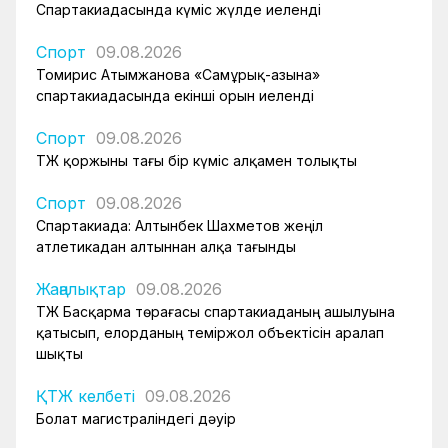
Спартакиадасында күміс жүлде иеленді
Спорт
09.08.2026
Томирис Атымжанова «Самұрық-Қазына»
спартакиадасында екінші орын иеленді
Спорт
09.08.2026
ҚТЖ қоржыны тағы бір күміс алқамен толықты
Спорт
09.08.2026
Спартакиада: Алтынбек Шахметов жеңіл
атлетикадан алтыннан алқа тағынды
Жаңалықтар
09.08.2026
ҚТЖ Басқарма төрағасы спартакиаданың ашылуына
қатысып, елорданың теміржол объектісін аралап
шықты
ҚТЖ келбеті
09.08.2026
Болат магистраліндегі дәуір