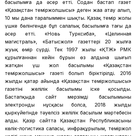
басылымға да әсер етті. Содан бастап газет
«Қазақстан теміржолшысы» деген жаңа атау алып,
10 мың дана таралыммен шықты. Қазақ темір жолы
үшке бөлінгенде бұл салалық басылымға тағы да
әсер етті. «Новь Турксиба», «Целинная
магистраль», «Батысжол» газеттері 20 жылға
жуық өмір сүрді. Тек 1997 жылы «ҚТЖ» РМК
құрылғаннан кейін бұрын өз алдына шығып
жатқан үш жол басылымы «Қазақстан
теміржолшысы» газеті болып біріктірілді. 2016
жылдың қаңтар айында «Қазақстан теміржолшысы»
газетінің желілік басылымы іске қосылды.
Бастапқыда сайт мерзімді басылымының
электронды нұсқасы болса, 2018 жылдың
қыркүйегінде тәуелсіз желілік басылым мәртебесін
алды. Қазір сайтта Қазақстан Республикасының
көлік-логистика саласы, инфрақұрылым, теміржол