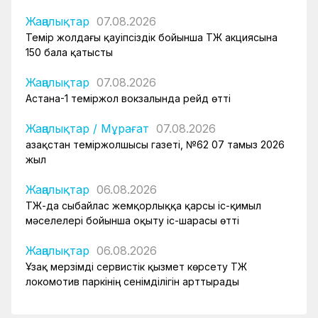
Жаңалықтар
07.08.2026
Темір жолдағы қауіпсіздік бойынша ҚТЖ акциясына
150 бала қатысты
Жаңалықтар
07.08.2026
Астана-1 теміржол вокзалында рейд өтті
Жаңалықтар
/
Мұрағат
07.08.2026
Қазақстан теміржолшысы газеті, №62 07 тамыз 2026
жыл
Жаңалықтар
06.08.2026
ҚТЖ-да сыбайлас жемқорлыққа қарсы іс-қимыл
мәселелері бойынша оқыту іс-шарасы өтті
Жаңалықтар
06.08.2026
Ұзақ мерзімді сервистік қызмет көрсету ҚТЖ
локомотив паркінің сенімділігін арттырады