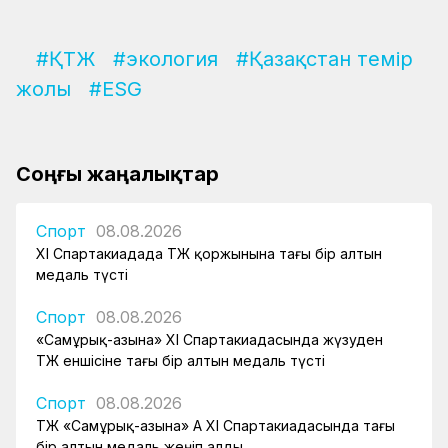
#ҚТЖ
#экология
#Қазақстан темір
жолы
#ESG
Соңғы жаңалықтар
Спорт
08.08.2026
XI Спартакиадада ҚТЖ қоржынына тағы бір алтын
медаль түсті
Спорт
08.08.2026
«Самұрық-Қазына» XI Спартакиадасында жүзуден
ҚТЖ еншісіне тағы бір алтын медаль түсті
Спорт
08.08.2026
ҚТЖ «Самұрық-Қазына» АҚ XI Спартакиадасында тағы
бір алтын медаль жеңіп алды