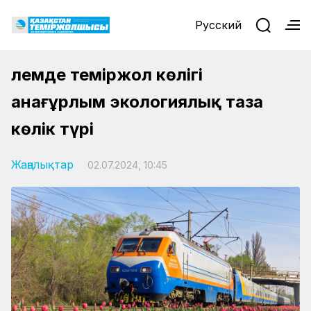
Русский
Әлемде теміржол көлігі
анағұрлым экологиялық таза
көлік түрі
Жаңалықтар
02.07.2024, 10:45