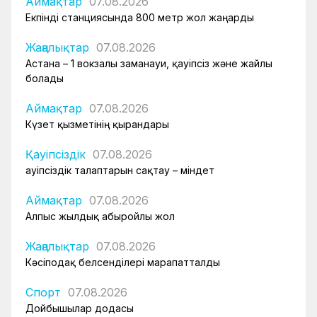
Аймақтар
07.08.2026
Екпінді станциясында 800 метр жол жаңарды
Жаңалықтар
07.08.2026
Астана – 1 вокзалы заманауи, қауіпсіз және жайлы
болады
Аймақтар
07.08.2026
Күзет қызметінің қырандары
Қауіпсіздік
07.08.2026
Қауіпсіздік талаптарын сақтау – міндет
Аймақтар
07.08.2026
Алпыс жылдық абыройлы жол
Жаңалықтар
07.08.2026
Кәсіподақ белсенділері марапатталды
Спорт
07.08.2026
Дойбышылар додасы