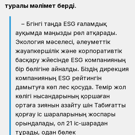
туралы мәлімет берді.
– Бүгінгі таңда ESG ғаламдық
ауқымда маңызды рөл атқарады.
Экология мәселесі, әлеуметтік
жауапкершілік және корпоративтік
басқару жүйесінде ESG компанияның
бір бөлігіне айналды. Біздің дирекция
компанияның ESG рейтингін
дамытуға көп үлес қосуда. Темір жол
көлігі нысандарының қоршаған
ортаға зиянын азайту үшін Табиғатты
қорғау іс шараларының жоспары
орындалады, ол 21 іс-шарадан
тұрады, одан бөлек