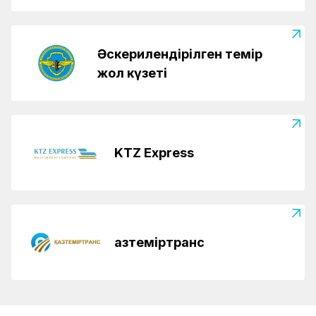
Әскерилендірілген темір
жол күзеті
KTZ Express
Қазтеміртранс