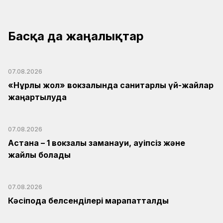
Басқа да жаңалықтар
07.08.2026
«Нұрлы жол» вокзалында санитарлық үй-жайлар
жаңартылуда
07.08.2026
Астана – 1 вокзалы заманауи, қауіпсіз және
жайлы болады
07.08.2026
Кәсіподақ белсенділері марапатталды