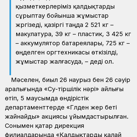
қызметкерлеріміз қалдықтарды
сұрыптау бойынша жұмыстар
жүргізеді, қазіргі таңда 2 521 кг –
макулатура, 39 кг – пластик, 3 425 кг
– аккумулятор батареялары, 725 кг –
өңделген оргтехникасы өткізілді,
жұмыстар жалғасуда, – деді ол.
Мәселен, биыл 26 наурыз бен 26 сәуір
аралығында «Су-тіршілік нәрі» айлығы
өтіп, 5 маусымда өндірістік
департаменттерде «Гүлден жер беті
жайнайды» акциясы ұйымдастырылған.
Сонымен қатар дирекция
филиалдарында «Қалдықтарды қалай