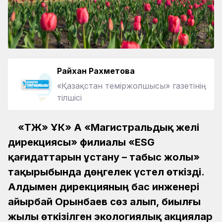
Райхан Рахметова
«Қазақстан теміржолшысы» газетінің
тілшісі
«ҚТЖ» ҰК» АҚ «Магистральдық желі
дирекциясы» филиалы «ESG
қағидаттарын ұстану – табыс жолы»
тақырыбында дөңгелек үстел өткізді.
Алдымен дирекцияның бас инженері
Қайырбай Орынбаев сөз алып, биылғы
жылы өткізілген экологиялық акциялар