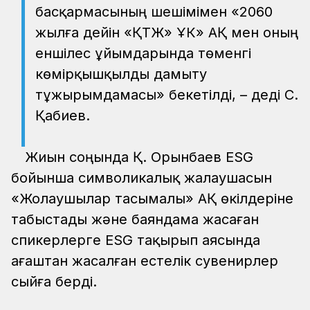
басқармасының шешімімен «2060
жылға дейін «ҚТЖ» ҰК» АҚ мен оның
еншілес ұйымдарында төменгі
көмірқышқылды дамыту
тұжырымдамасы» бекетілді, – деді С.
Қабиев.
Жиын соңында Қ. Орынбаев ESG
бойынша символикалық жалаушасын
«Жолаушылар тасымалы» АҚ өкілдеріне
табыстады және баяндама жасаған
спикерлерге ESG тақырып аясында
ағаштан жасалған естелік сувенирлер
сыйға берді.