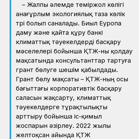
– Жалпы әлемде теміржол көлігі
анағұрлым экологиялық таза көлік
түрі болып саналады. Биыл Еуропа
даму және қайта құру банкі
климаттық тәуекелдерді басқару
мәселелері бойынша ҚТЖ-ны қолдау
мақсатында консультанттар тартуға
грант бөлуге шешім қабылдады.
Грант бөлу мақсаты – ҚТЖ-ның осы
бағыттағы корпоративтік басқару
саласын жақсарту, климаттық
тәуекелдерге тұрақтылықты
арттыру бойынша іс-қимыл
жоспарын әзірлеу. 2022 жылы
желтоқсан айында ҚТЖ