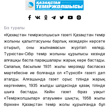
Біз туралы
«Қазақстан теміржолшысы» газеті Қазақстан темір
жолының қалыптасуының барлық кезеңдерін көрсете
отырып, оның жылнамасын жүргізіп келеді.
Түркістан-Сібір темір жолының құрылысы кезінде
алғашқы баспа парақшалары жарық көре бастады.
Салалық басылым 1931 жылы мерзімді баспасөз
мәртебесіне ие болғанда ол «Түрксіб» газеті деп
аталды. Алғашында газет орыс тілінде жарық
көргенімен, 1935 жылдың шілдесінде қазақ тілінде
шыға бастады. Кейін газет біраз уақыт
«Теміржолшылар» атауымен шықты, 1958 жылы
біріккен Қазақстан темір жолы құрылғанда бұл