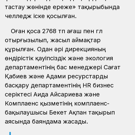
тастау жөнінде ереже» тақырыбында
челледж іске қосылған.
Оған қоса 2768 түп ағаш пен гүл
отырғызылып, жасыл аймақтар
құрылған. Одан әрі дирекцияның
өндірістік қауіпсіздік және экология
департаментінің бас менеджері Сағат
Қабиев және Адами ресурстарды
басқару департаментінің HR бизнес
серіктесі Аида Айсариева және
Комплаенс қызметінің комплаенс-
бақылаушысы Бекет Ақпан тақырып
аясында баяндама жасады.