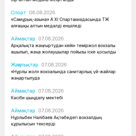
Спорт
08.08.2026
«Самұрық-Қазына» АҚ XI Спартакиадасында ҚТЖ
алғашқы алтын медалді еншіледі
Аймақтар
07.08.2026
Арқалықта жаңғыртудан кейін теміржол вокзалы
ашылып, жаңа жолаушылар пойызы іске қосылды
Жаңалықтар
07.08.2026
«Нұрлы жол» вокзалында санитарлық үй-жайлар
жаңартылуда
Аймақтар
07.08.2026
Кәсіби шыңдалу мектебі
Аймақтар
07.08.2026
Нұрлыбек Нәлібаев Ақтөбедегі вокзалдың
құрылысын тексерді