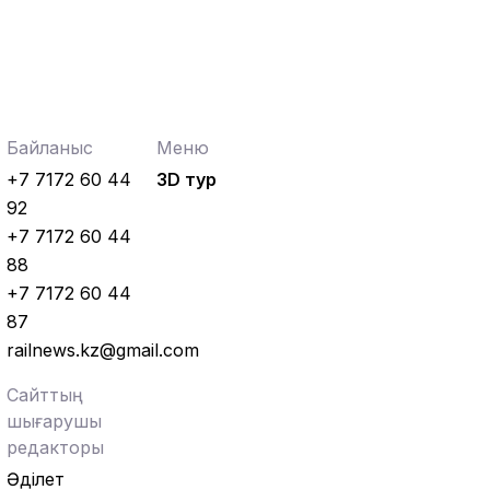
Жаңалықтар
04.08.2026
Құрық порты 2026 жылдың І-ші жарты
жылындағы жұмысын
қорытындылады
Аймақтар
04.08.2026
Байланыс
Меню
Боранды бекеттің бас қақпасы
+7 7172 60 44
3D тур
92
Аймақтар
04.08.2026
Ғасырлық тарихы бар вокзалдар
+7 7172 60 44
жаңарды
88
+7 7172 60 44
87
railnews.kz@gmail.com
Сайттың
шығарушы
редакторы
Әділет