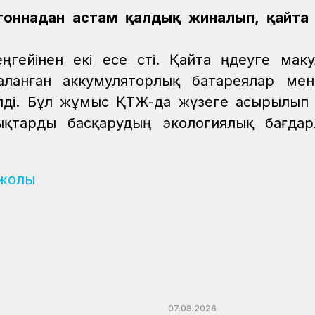
оннадан астам қалдық жиналып, қайта ө
гейінен екі есе өсті. Қайта өңдеуге маку
аланған аккумуляторлық батареялар ме
лді. Бұл жұмыс ҚТЖ-да жүзеге асырылып
ықтарды басқарудың экологиялық бағдар
 жолы
07.08.2026