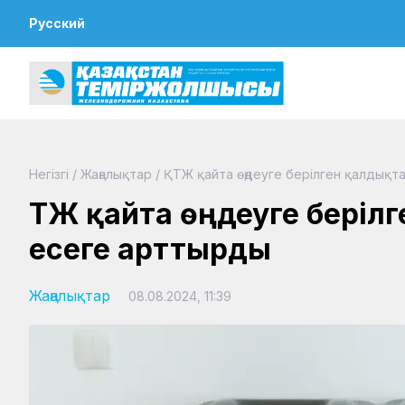
Русский
Негізгі
/
Жаңалықтар
/
ҚТЖ қайта өңдеуге берілген қалдықта
ҚТЖ қайта өңдеуге беріл
есеге арттырды
Жаңалықтар
08.08.2024, 11:39