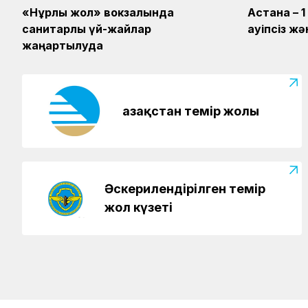
«Нұрлы жол» вокзалында
Астана – 
санитарлық үй-жайлар
қауіпсіз 
жаңартылуда
Қазақстан темір жолы
Әскерилендірілген темір
жол күзеті