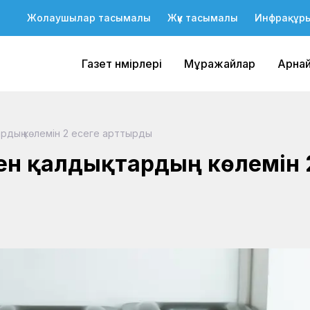
Жолаушылар тасымалы
Жүк тасымалы
Инфрақұр
Газет нөмірлері
Мұражайлар
Арна
рдың көлемін 2 есеге арттырды
ген қалдықтардың көлемін 