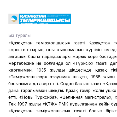
Біз туралы
«Қазақстан теміржолшысы» газеті Қазақстан те
көрсете отырып, оның жылнамасын жүргізіп келеді.
алғашқы баспа парақшалары жарық көре бастады.
мәртебесіне ие болғанда ол «Түрксіб» газеті д
көргенімен, 1935 жылдың шілдесінде қазақ ті
«Теміржолшылар» атауымен шықты, 1958 жылы б
басылымға да әсер етті. Содан бастап газет «Қаза
дана таралыммен шықты. Қазақ темір жолы үшке 
етті. «Новь Турксиба», «Целинная магистраль», 
Тек 1997 жылы «ҚТЖ» РМК құрылғаннан кейін б
«Қазақстан теміржолшысы» газеті болып бірікт