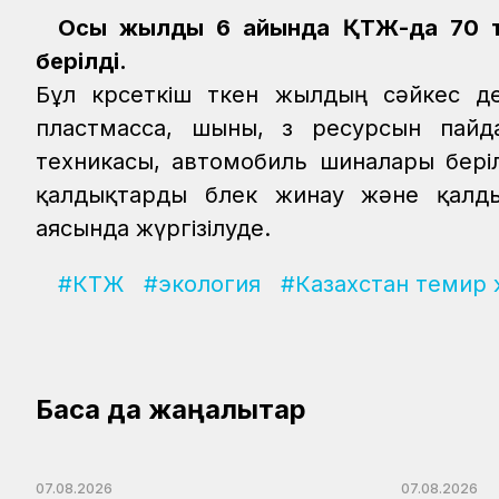
Осы жылдың 6 айында ҚТЖ-да 70 т
берілді.
Бұл көрсеткіш өткен жылдың сәйкес дең
пластмасса, шыны, өз ресурсын пайд
техникасы, автомобиль шиналары бері
қалдықтарды бөлек жинау және қалд
аясында жүргізілуде.
#КТЖ
#экология
#Казахстан темир
Басқа да жаңалықтар
07.08.2026
07.08.2026