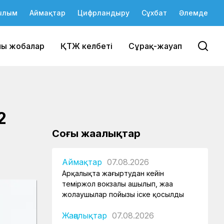
ылым
Аймақтар
Цифрландыру
Сұхбат
Әлемде
йы жобалар
ҚТЖ келбеті
Сұрақ-жауап
2
Соңғы жаңалықтар
Аймақтар
07.08.2026
Арқалықта жаңғыртудан кейін
теміржол вокзалы ашылып, жаңа
жолаушылар пойызы іске қосылды
Жаңалықтар
07.08.2026