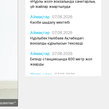
«Нұрлы жол» вокзалында санитарлық
үй-жайлар жаңартылуда
Аймақтар
07.08.2026
Кәсіби шыңдалу мектебі
Аймақтар
07.08.2026
Нұрлыбек Нәлібаев Ақтөбедегі
вокзалдың құрылысын тексерді
Аймақтар
07.08.2026
Екпінді станциясында 800 метр жол
жаңарды
Жаңалықтар
07.08.2026
Астана – 1 вокзалы заманауи, қауіпсіз
және жайлы болады
Аймақтар
07.08.2026
Күзет қызметінің қырандары
развитию"