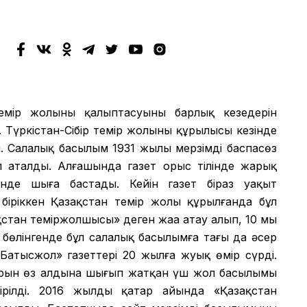
мір жолының қалыптасуының барлық кезеңдерін
 Түркістан-Сібір темір жолының құрылысы кезінде
 Салалық басылым 1931 жылы мерзімді баспасөз
еп аталды. Алғашында газет орыс тілінде жарық
лінде шыға бастады. Кейін газет біраз уақыт
іріккен Қазақстан темір жолы құрылғанда бұл
қстан теміржолшысы» деген жаңа атау алып, 10 мың
бөлінгенде бұл салалық басылымға тағы да әсер
«Батысжол» газеттері 20 жылға жуық өмір сүрді.
ұрын өз алдына шығып жатқан үш жол басылымы
ірілді. 2016 жылдың қаңтар айында «Қазақстан