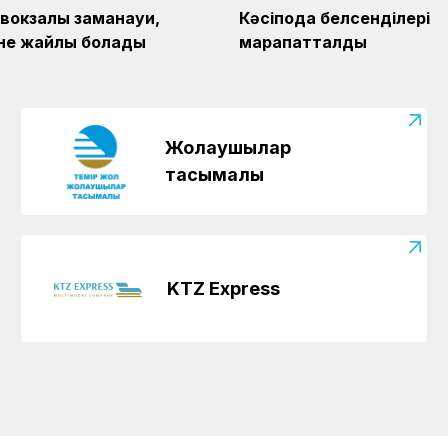
1 вокзалы заманауи,
Кәсіподақ белсенділері
және жайлы болады
марапатталды
Жолаушылар
тасымалы
KTZ Express