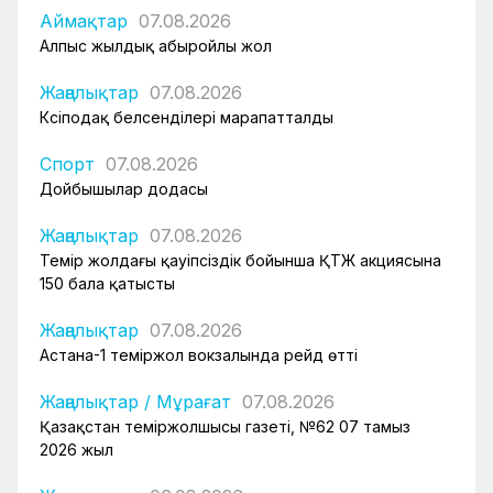
Аймақтар
07.08.2026
Алпыс жылдық абыройлы жол
Жаңалықтар
07.08.2026
Кәсіподақ белсенділері марапатталды
Спорт
07.08.2026
Дойбышылар додасы
Жаңалықтар
07.08.2026
Темір жолдағы қауіпсіздік бойынша ҚТЖ акциясына
150 бала қатысты
Жаңалықтар
07.08.2026
Астана-1 теміржол вокзалында рейд өтті
Жаңалықтар
/
Мұрағат
07.08.2026
Қазақстан теміржолшысы газеті, №62 07 тамыз
2026 жыл