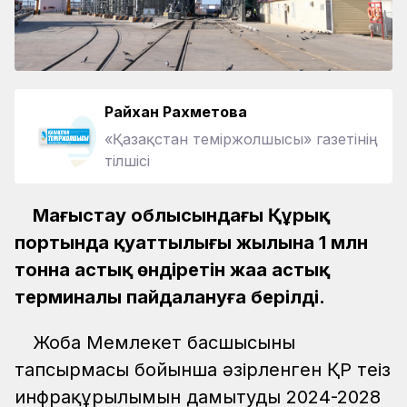
Райхан Рахметова
«Қазақстан теміржолшысы» газетінің
тілшісі
Маңғыстау облысындағы Құрық
портында қуаттылығы жылына 1 млн
тонна астық өндіретін жаңа астық
терминалы пайдалануға берілді.
Жоба Мемлекет басшысының
тапсырмасы бойынша әзірленген ҚР теңіз
инфрақұрылымын дамытудың 2024-2028