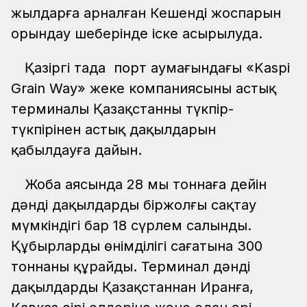
жылдарға арналған Кешенді жоспарын
орындау шеңберінде іске асырылуда.
Қазіргі таңда порт аумағындағы «Kaspi
Grain Way» жеке компаниясының астық
терминалы Қазақстанның түкпір-
түкпірінен астық дақылдарын
қабылдауға дайын.
Жоба аясында 28 мың тоннаға дейін
дәнді дақылдарды біржолғы сақтау
мүмкіндігі бар 18 сүрлем салынды.
Құбырлардың өнімділігі сағатына 300
тоннаны құрайды. Терминал дәнді
дақылдарды Қазақстаннан Иранға,