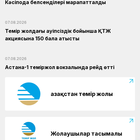
Кәсіподақ белсенділері марапатталды
07.08.2026
Темір жолдағы қауіпсіздік бойынша ҚТЖ
акциясына 150 бала қатысты
07.08.2026
Астана-1 теміржол вокзалында рейд өтті
Қазақстан темір жолы
Жолаушылар тасымалы