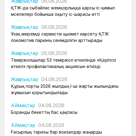
Жаңалықтар
06.08.2026
ҚТЖ-да сыбайлас жемқорлыққа қарсы іс-қимыл
мәселелері бойынша оқыту іс-шарасы өтті
Жаңалықтар
06.08.2026
Ұзақ мерзімді сервистік қызмет көрсету ҚТЖ
локомотив паркінің сенімділігін арттырады
Жаңалықтар
05.08.2026
Теміржолшылар 53 теміржол өткелінде «Қауіпсіз
өткел» профилактикалық акциясын өткізді
Жаңалықтар
04.08.2026
Құрық порты 2026 жылдың І-ші жарты жылындағы
жұмысын қорытындылады
Аймақтар
04.08.2026
Боранды бекеттің бас қақпасы
Аймақтар
04.08.2026
Ғасырлық тарихы бар вокзалдар жаңарды