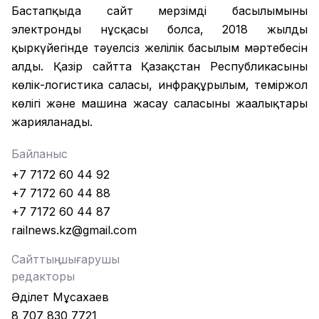
Бастапқыда сайт мерзімді басылымының
электронды нұсқасы болса, 2018 жылдың
қыркүйегінде тәуелсіз желілік басылым мәртебесін
алды. Қазір сайтта Қазақстан Республикасының
көлік-логистика саласы, инфрақұрылым, теміржол
көлігі және машина жасау саласының жаңалықтары
жарияланады.
Байланыс
+7 7172 60 44 92
+7 7172 60 44 88
+7 7172 60 44 87
railnews.kz@gmail.com
Сайттың шығарушы
редакторы
Әділет Мұсахаев
8 707 830 7721