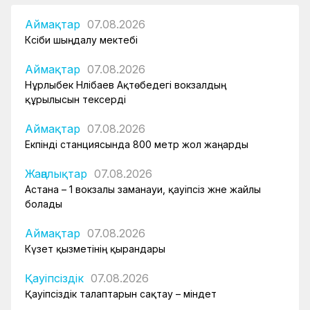
Аймақтар
07.08.2026
Кәсіби шыңдалу мектебі
Аймақтар
07.08.2026
Нұрлыбек Нәлібаев Ақтөбедегі вокзалдың
құрылысын тексерді
Аймақтар
07.08.2026
Екпінді станциясында 800 метр жол жаңарды
Жаңалықтар
07.08.2026
Астана – 1 вокзалы заманауи, қауіпсіз және жайлы
болады
Аймақтар
07.08.2026
Күзет қызметінің қырандары
Қауіпсіздік
07.08.2026
Қауіпсіздік талаптарын сақтау – міндет