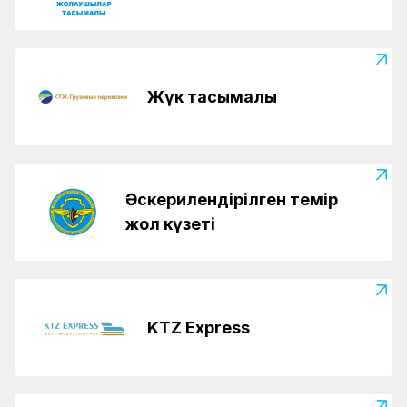
Жүк тасымалы
Әскерилендірілген темір
жол күзеті
KTZ Express