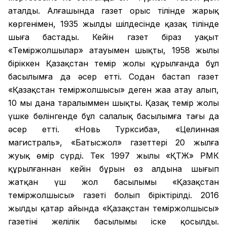
аталды. Алғашында газет орыс тілінде жарық
көргенімен, 1935 жылдың шілдесінде қазақ тілінде
шыға бастады. Кейін газет біраз уақыт
«Теміржолшылар» атауымен шықты, 1958 жылы
біріккен Қазақстан темір жолы құрылғанда бұл
басылымға да әсер етті. Содан бастап газет
«Қазақстан теміржолшысы» деген жаңа атау алып,
10 мың дана таралыммен шықты. Қазақ темір жолы
үшке бөлінгенде бұл салалық басылымға тағы да
әсер етті. «Новь Турксиба», «Целинная
магистраль», «Батысжол» газеттері 20 жылға
жуық өмір сүрді. Тек 1997 жылы «ҚТЖ» РМК
құрылғаннан кейін бұрын өз алдына шығып
жатқан үш жол басылымы «Қазақстан
теміржолшысы» газеті болып біріктірілді. 2016
жылдың қаңтар айында «Қазақстан теміржолшысы»
газетінің желілік басылымы іске қосылды.