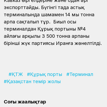
Кавказ өңірі елдеріне және одан әрі
экспорттайды. Бүгінгі таңда астық
терминалында шамамен 14 мың тонна
арпа сақталып тұр. Биыл осы
терминалдан Құрық портының №4
айлағы арқылы 3 500 тонна арпаның
бірінші жүк партиясы Иранға жөнелтілді.
#ҚТЖ
#Құрық порты
#Терминал
#Қазақстан темір жолы
Соңғы жаңалықтар