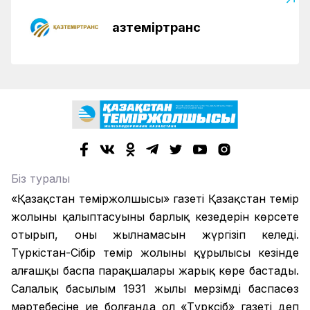
Қазтеміртранс
Біз туралы
«Қазақстан теміржолшысы» газеті Қазақстан темір
жолының қалыптасуының барлық кезеңдерін көрсете
отырып, оның жылнамасын жүргізіп келеді.
Түркістан-Сібір темір жолының құрылысы кезінде
алғашқы баспа парақшалары жарық көре бастады.
Салалық басылым 1931 жылы мерзімді баспасөз
мәртебесіне ие болғанда ол «Түрксіб» газеті деп