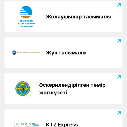
Жолаушылар тасымалы
Жүк тасымалы
Әскерилендірілген темір
жол күзеті
KTZ Express