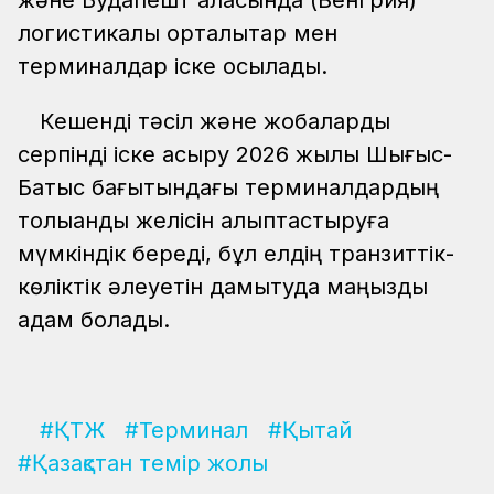
және Будапешт қаласында (Венгрия)
логистикалық орталықтар мен
терминалдар іске қосылады.
Кешенді тәсіл және жобаларды
серпінді іске асыру 2026 жылы Шығыс-
Батыс бағытындағы терминалдардың
толыққанды желісін қалыптастыруға
мүмкіндік береді, бұл елдің транзиттік-
көліктік әлеуетін дамытуда маңызды
қадам болады.
#ҚТЖ
#Терминал
#Қытай
#Қазақстан темір жолы