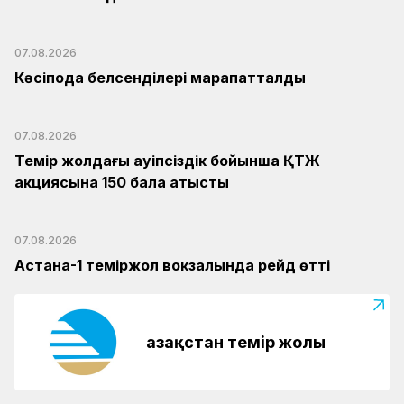
07.08.2026
Кәсіподақ белсенділері марапатталды
07.08.2026
Темір жолдағы қауіпсіздік бойынша ҚТЖ
акциясына 150 бала қатысты
07.08.2026
Астана-1 теміржол вокзалында рейд өтті
Қазақстан темір жолы