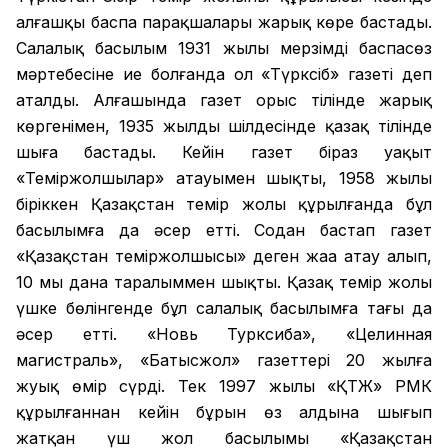
алғашқы баспа парақшалары жарық көре бастады.
Салалық басылым 1931 жылы мерзімді баспасөз
мәртебесіне ие болғанда ол «Түрксіб» газеті деп
аталды. Алғашында газет орыс тілінде жарық
көргенімен, 1935 жылдың шілдесінде қазақ тілінде
шыға бастады. Кейін газет біраз уақыт
«Теміржолшылар» атауымен шықты, 1958 жылы
біріккен Қазақстан темір жолы құрылғанда бұл
басылымға да әсер етті. Содан бастап газет
«Қазақстан теміржолшысы» деген жаңа атау алып,
10 мың дана таралыммен шықты. Қазақ темір жолы
үшке бөлінгенде бұл салалық басылымға тағы да
әсер етті. «Новь Турксиба», «Целинная
магистраль», «Батысжол» газеттері 20 жылға
жуық өмір сүрді. Тек 1997 жылы «ҚТЖ» РМК
құрылғаннан кейін бұрын өз алдына шығып
жатқан үш жол басылымы «Қазақстан