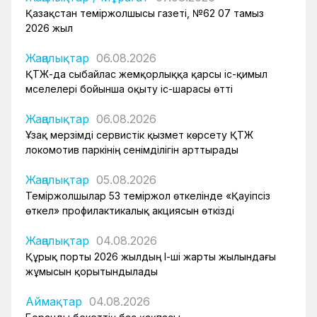
Қазақстан теміржолшысы газеті, №62 07 тамыз
2026 жыл
Жаңалықтар
06.08.2026
ҚТЖ-да сыбайлас жемқорлыққа қарсы іс-қимыл
мәселелері бойынша оқыту іс-шарасы өтті
Жаңалықтар
06.08.2026
Ұзақ мерзімді сервистік қызмет көрсету ҚТЖ
локомотив паркінің сенімділігін арттырады
Жаңалықтар
05.08.2026
Теміржолшылар 53 теміржол өткелінде «Қауіпсіз
өткел» профилактикалық акциясын өткізді
Жаңалықтар
04.08.2026
Құрық порты 2026 жылдың І-ші жарты жылындағы
жұмысын қорытындылады
Аймақтар
04.08.2026