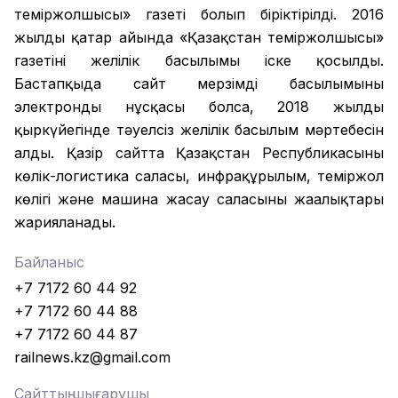
теміржолшысы» газеті болып біріктірілді. 2016
жылдың қаңтар айында «Қазақстан теміржолшысы»
газетінің желілік басылымы іске қосылды.
Бастапқыда сайт мерзімді басылымының
электронды нұсқасы болса, 2018 жылдың
қыркүйегінде тәуелсіз желілік басылым мәртебесін
алды. Қазір сайтта Қазақстан Республикасының
көлік-логистика саласы, инфрақұрылым, теміржол
көлігі және машина жасау саласының жаңалықтары
жарияланады.
Байланыс
+7 7172 60 44 92
+7 7172 60 44 88
+7 7172 60 44 87
railnews.kz@gmail.com
Сайттың шығарушы