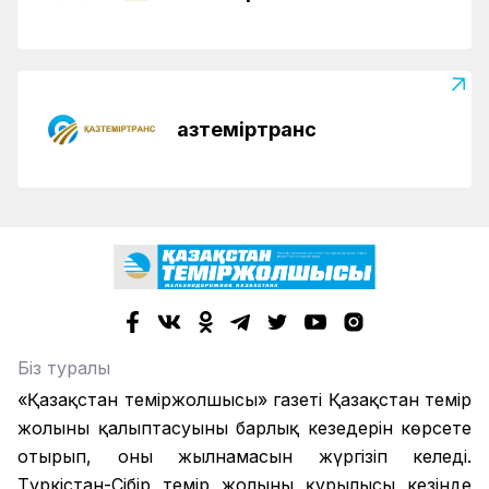
Қазтеміртранс
Біз туралы
«Қазақстан теміржолшысы» газеті Қазақстан темір
жолының қалыптасуының барлық кезеңдерін көрсете
отырып, оның жылнамасын жүргізіп келеді.
Түркістан-Сібір темір жолының құрылысы кезінде