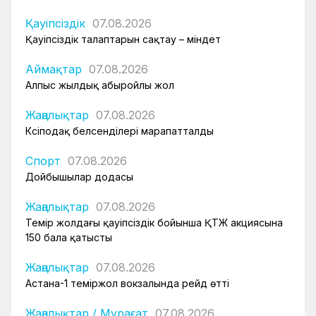
Қауіпсіздік
07.08.2026
Қауіпсіздік талаптарын сақтау – міндет
Аймақтар
07.08.2026
Алпыс жылдық абыройлы жол
Жаңалықтар
07.08.2026
Кәсіподақ белсенділері марапатталды
Спорт
07.08.2026
Дойбышылар додасы
Жаңалықтар
07.08.2026
Темір жолдағы қауіпсіздік бойынша ҚТЖ акциясына
150 бала қатысты
Жаңалықтар
07.08.2026
Астана-1 теміржол вокзалында рейд өтті
Жаңалықтар
/
Мұрағат
07.08.2026