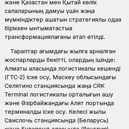
және Қазақстан мен Қытай көлік
салаларының дамуы үшін жаңа
мүмкіндіктер ашатын стратегиялық одаққа
біріккен ынтымақтастыққа
трансформациялағаны атап өтілді.
Тараптар ағымдағы жылға арналған
жоспарларды бекітті, олардың ішінде:
Алматы қаласында логистикалық кешенді
(ГТС-2) іске қосу, Мәскеу облысындағы
Селятино станциясында жаңа CRK
Terminal логистикалық орталығын ашу
және Әзірбайжандағы Алят портында
терминалды іске қосу. Келесі жылы
Свислочь станциясында (Беларусь)