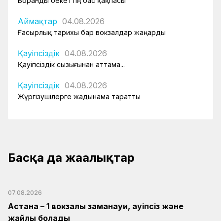
Боранды бекеттің бас қақпасы
Аймақтар
04.08.2026
Ғасырлық тарихы бар вокзалдар жаңарды
Қауіпсіздік
04.08.2026
Қауіпсіздік сызығынан аттама...
Қауіпсіздік
04.08.2026
Жүргізушілерге жадынама таратты
Басқа да жаңалықтар
07.08.2026
Астана – 1 вокзалы заманауи, қауіпсіз және
жайлы болады