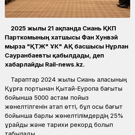
2025 жылғы 21 ақпанда Сиань ҚКП
Парткомының хатшысы Фан Хунвэй
мырза "ҚТЖ" ҰК" АҚ басшысы Нұрлан
Сауранбаевты қабылдады, деп
хабарлайды Rail-news.kz.
Тараптар 2024 жылы Сиань қаласының
Құрғақ портынан Қытай-Еуропа бағыты
бойынша 5000 астам пойыз
жөнелтілгенін атап өтті, бұл осы бағыт
бойынша барлық жөнелтілімдердің 25%
құрайды және тарихи рекорд болып
табылады.