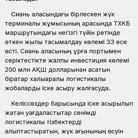
Сиань қаласындағы бірлескен жүк
терминалы жұмысының арқасында TХКБ
маршрутындағы негізгі түйін ретінде
өткен жылы тасымалдау көлемі 33 есе
өсті. Сиань қаласының құрғақ портымен
серіктестікте жалпы инвестиция көлемі
200 млн АҚШ долларынан асатын
бірқатар халықаралық логистикалық
жобаларды іске асыру жалғасуда.
Келіссөздер барысында іске асырылып
жатқан уағдаластықтар сенімді
логистикалық тізбектерді
қалыптастыратын, жүк ағынының өсуін