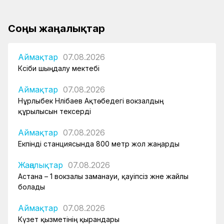
Соңғы жаңалықтар
Аймақтар
07.08.2026
Кәсіби шыңдалу мектебі
Аймақтар
07.08.2026
Нұрлыбек Нәлібаев Ақтөбедегі вокзалдың
құрылысын тексерді
Аймақтар
07.08.2026
Екпінді станциясында 800 метр жол жаңарды
Жаңалықтар
07.08.2026
Астана – 1 вокзалы заманауи, қауіпсіз және жайлы
болады
Аймақтар
07.08.2026
Күзет қызметінің қырандары