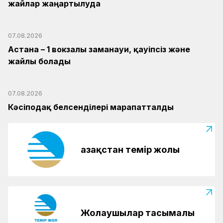
жайлар жаңартылуда
07.08.2026
Астана – 1 вокзалы заманауи, қауіпсіз және
жайлы болады
07.08.2026
Кәсіподақ белсенділері марапатталды
Қазақстан темір жолы
Жолаушылар тасымалы