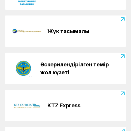
Жүк тасымалы
Әскерилендірілген темір
жол күзеті
KTZ Express