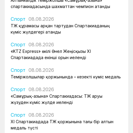
Алтынкөлдік теміржолшы «Самұрық-Қазына»
спартакиадасында шахматтан чемпион атанды
Спорт
08.08.2026
ҚТЖ құрамасы арқан тартудан Спартакиаданың
күміс жүлдегері атанды
Спорт
08.08.2026
«KTZ Express» өкілі Әнел Жеңісқызы XI
Спартакиадада екінші орын иеленді
Спорт
08.08.2026
Теміржолшылар қоржынында – кезекті күміс медаль
Спорт
08.08.2026
«Самұрық-Қазына» Спартакиадасы: ҚТЖ аруы
жүзуден күміс жүлде иеленді
Спорт
08.08.2026
XI Спартакиадада ҚТЖ қоржынына тағы бір алтын
медаль түсті