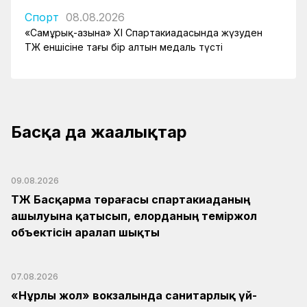
Спорт
08.08.2026
«Самұрық-Қазына» XI Спартакиадасында жүзуден
ҚТЖ еншісіне тағы бір алтын медаль түсті
Басқа да жаңалықтар
09.08.2026
ҚТЖ Басқарма төрағасы спартакиаданың
ашылуына қатысып, елорданың теміржол
объектісін аралап шықты
07.08.2026
«Нұрлы жол» вокзалында санитарлық үй-