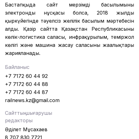
Бастапқыда сайт мерзімді басылымының
электронды нұсқасы болса, 2018 жылдың
қыркүйегінде тәуелсіз желілік басылым мәртебесін
алды. Қазір сайтта Қазақстан Республикасының
көлік-логистика саласы, инфрақұрылым, теміржол
көлігі және машина жасау саласының жаңалықтары
жарияланады.
Байланыс
+7 7172 60 44 92
+7 7172 60 44 88
+7 7172 60 44 87
railnews.kz@gmail.com
Сайттың шығарушы
редакторы
Әділет Мұсахаев
8 707 830 7721