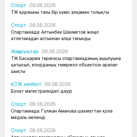
Спорт
09.08.2026
ҚТЖ қоржыны тағы бір күміс алқамен толықты
Спорт
09.08.2026
Спартакиада: Алтынбек Шахметов жеңіл
атлетикадан алтыннан алқа тағынды
Жаңалықтар
09.08.2026
ҚТЖ Басқарма төрағасы спартакиаданың ашылуына
қатысып, елорданың теміржол объектісін аралап
шықты
ҚТЖ келбеті
09.08.2026
Болат магистраліндегі дәуір
Спорт
08.08.2026
Спартакиада: Гүлжан Аманова шахматтан қола
медаль иеленді
Спорт
08.08.2026