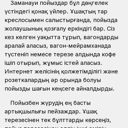
Заманауи пойыздар бұл дөңгелек
үстіндегі қонақ үйлер. Ұшақтың тар
креслосымен салыстырғанда, пойызда
жолаушының қозғалу еркіндігі бар. Сіз
кез келген уақытта тұрып, вагондарды
аралай аласыз, вагон-мейрамханада
түстеніп немесе терезе алдында кофе
ішіп отырып, жұмыс істей аласыз.
Интернет желісінің қолжетімділігі және
розеткалардың әр орында болуы
пойызды шағын кеңсеге айналдырды.
Пойызбен жүрудің ең басты
артықшылығы пейзаждар. Ұшақ
терезесінен тек бұлттарды көрсеңіз,