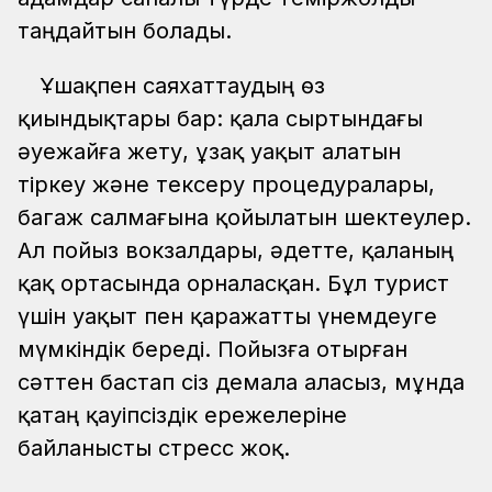
таңдайтын болады.
Ұшақпен саяхаттаудың өз
қиындықтары бар: қала сыртындағы
әуежайға жету, ұзақ уақыт алатын
тіркеу және тексеру процедуралары,
багаж салмағына қойылатын шектеулер.
Ал пойыз вокзалдары, әдетте, қаланың
қақ ортасында орналасқан. Бұл турист
үшін уақыт пен қаражатты үнемдеуге
мүмкіндік береді. Пойызға отырған
сәттен бастап сіз демала аласыз, мұнда
қатаң қауіпсіздік ережелеріне
байланысты стресс жоқ.