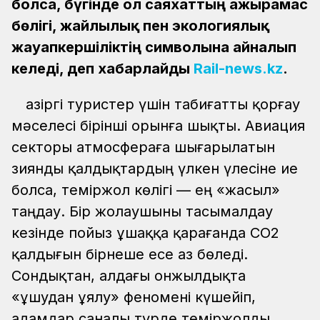
болса, бүгінде ол саяхаттың ажырамас
бөлігі, жайлылық пен экологиялық
жауапкершіліктің символына айналып
келеді, деп хабарлайды
Rail-news.kz
.
Қазіргі туристер үшін табиғатты қорғау
мәселесі бірінші орынға шықты. Авиация
секторы атмосфераға шығарылатын
зиянды қалдықтардың үлкен үлесіне ие
болса, теміржол көлігі — ең «жасыл»
таңдау. Бір жолаушыны тасымалдау
кезінде пойыз ұшаққа қарағанда СО2
қалдығын бірнеше есе аз бөледі.
Сондықтан, алдағы онжылдықта
«ұшудан ұялу» феномені күшейіп,
адамдар саналы түрде теміржолды