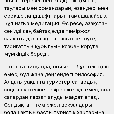
пойыз терезесінен елдің ішкі өмірін,
таулары мен ормандарын, өзендері мен
ерекше ландшафттарын тамашалайсыз.
Бұл нағыз медитация. Әсіресе, Қазақстан
секілді кең байтақ елде теміржол
саяхаты даланың тынысын сезінуге,
табиғаттың құбылуын көзбен көруге
мүмкіндік береді.
Қорыта айтқанда, пойыз — бұл тек көлік
емес, бұл жаңа деңгейдегі философия.
Алдағы уақытта туристер сапардың
соңғы нүктесіне тезірек жетуді емес, сол
сапардан ләззат алуды мақсат етеді.
Сондықтан, теміржол вокзалдары
болашақтың басты туристік хабтарына