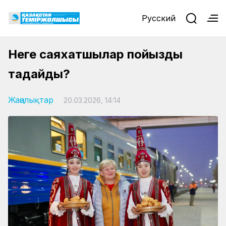
Русский
Неге саяхатшылар пойызды
таңдайды?
Жаңалықтар
20.03.2026, 14:14