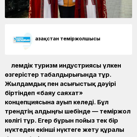
Қазақстан теміржолшысы
Әлемдік туризм индустриясы үлкен
өзгерістер табалдырығында тұр.
Жылдамдық пен асығыстық дәуірі
біртіндеп «баяу саяхат»
концепциясына ауып келеді. Бұл
трендтің алдыңғы шебінде — теміржол
көлігі тұр. Егер бұрын пойыз тек бір
нүктеден екінші нүктеге жету құралы