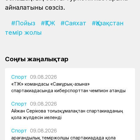
айналатыны сөзсіз.
#Пойыз
#ҚТЖ
#Саяхат
#Қазақстан
темір жолы
Соңғы жаңалықтар
Спорт
09.08.2026
«ҚТЖ» командасы «Самұрық-Қазына»
спартакиадасында киберспорттан чемпион атанды
Спорт
09.08.2026
Айжан Серікова тоғызқұмалақтан спартакиаданың
қола жүлдесін иеленді
Спорт
09.08.2026
Қарағандылық теміржолшы спартакиадада қола