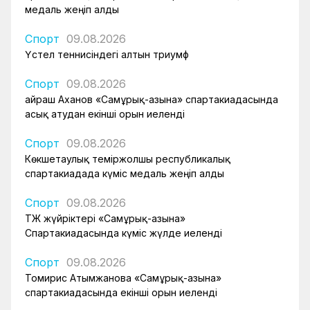
медаль жеңіп алды
Спорт
09.08.2026
Үстел теннисіндегі алтын триумф
Спорт
09.08.2026
Қайраш Аханов «Самұрық-Қазына» спартакиадасында
асық атудан екінші орын иеленді
Спорт
09.08.2026
Көкшетаулық теміржолшы республикалық
спартакиадада күміс медаль жеңіп алды
Спорт
09.08.2026
ҚТЖ жүйріктері «Самұрық-Қазына»
Спартакиадасында күміс жүлде иеленді
Спорт
09.08.2026
Томирис Атымжанова «Самұрық-Қазына»
спартакиадасында екінші орын иеленді