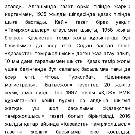
аталды. Алғашында газет орыс тілінде жарық
көргенімен, 1935 жылдың шілдесінде қазақ тілінде
шыға бастады. Кейін газет біраз уақыт
«Теміржолшылар» атауымен шықты, 1958 жылы
біріккен Қазақстан темір жолы құрылғанда бұл
басылымға да әсер етті. Содан бастап газет
«Қазақстан теміржолшысы» деген жаңа атау алып,
10 мың дана таралыммен шықты. Қазақ темір жолы
үшке бөлінгенде бұл салалық басылымға тағы да
әсер етті. «Новь Турксиба», «Целинная
магистраль», «Батысжол» газеттері 20 жылға
жуық өмір сүрді. Тек 1997 жылы «ҚТЖ» РМК
құрылғаннан кейін бұрын өз алдына шығып
жатқан үш жол басылымы «Қазақстан
теміржолшысы» газеті болып біріктірілді. 2016
жылдың қаңтар айында «Қазақстан теміржолшысы»
газетінің желілік басылымы іске қосылды.