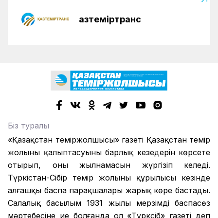
Қазтеміртранс
Біз туралы
«Қазақстан теміржолшысы» газеті Қазақстан темір
жолының қалыптасуының барлық кезеңдерін көрсете
отырып, оның жылнамасын жүргізіп келеді.
Түркістан-Сібір темір жолының құрылысы кезінде
алғашқы баспа парақшалары жарық көре бастады.
Салалық басылым 1931 жылы мерзімді баспасөз
мәртебесіне ие болғанда ол «Түрксіб» газеті деп